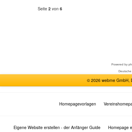
Seite
2
von
6
Forum
auswählen
Powered by
p
Deutsche
© 2026 webme GmbH, De
Homepagevorlagen
Vereinshomep
Eigene Website erstellen - der Anfänger Guide
Homepage er