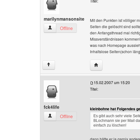
Titel:
marilynmansonsite
Mit den Punkten ist völliger 
Seiten die gelöscht sind soll
marilynmansonsite Benutzer-Profile anzeigen
Offline
den Anfangsthread mal richti
Missverständnissen kommen!
was nach Homepage aussieht o
Inhaltslose Seiten(schon läng
Website dieses Benutz
↑
15.02.2007 um 15:20
Titel:
fck4life
kleinbohne hat Folgendes g
fck4life Benutzer-Profile anzeigen
Offline
Es gibt auch sehr viele Se
BLochmann sie per Mail daz
einfach zu löschen!
dann hätte er ja garnix ander