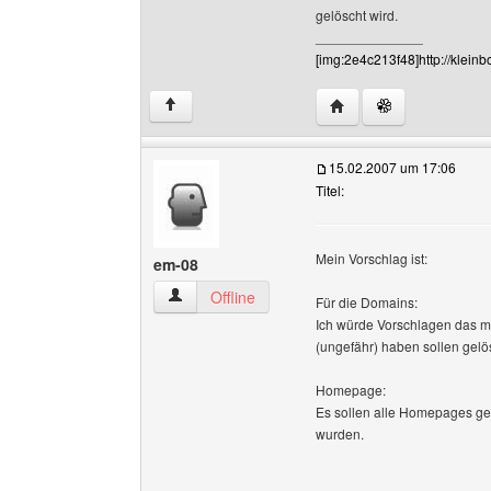
gelöscht wird.
______________
[img:2e4c213f48]http://kleinb
Website dieses Benutz
↑
15.02.2007 um 17:06
Titel:
Mein Vorschlag ist:
em-08
em-08 Benutzer-Profile anzeigen
Offline
Für die Domains:
Ich würde Vorschlagen das m
(ungefähr) haben sollen gelö
Homepage:
Es sollen alle Homepages gel
wurden.