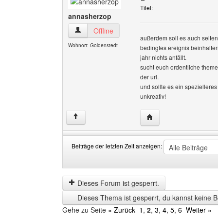
Titel:
annasherzop
annasherzop Benutzer-Profile anzeigen
Offline
außerdem soll es auch seiten
Wohnort: Goldenstedt
bedingtes ereignis beinhalten
jahr nichts anfällt.
sucht euch ordentliche theme
der url.
und sollte es ein speziellere
unkreativ!
Website dieses Benutz
↑
Beiträge der letzten Zeit anzeigen:
Beiträge
Order
der
by
letzten
Dieses Forum ist gesperrt.
Zeit
Dieses Thema ist gesperrt, du kannst keine B
anzeigen
Gehe zu Seite
« Zurück
1
,
2
,
3
,
4
,
5
,
6
Weiter »