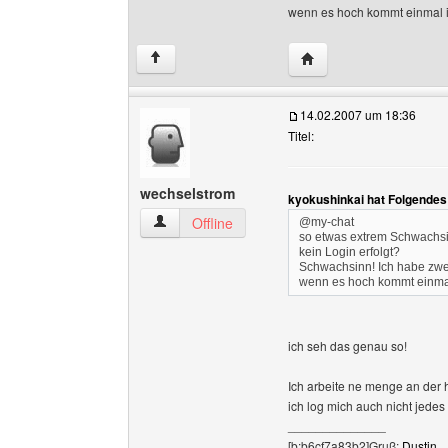
wenn es hoch kommt einmal 
Website dieses Benutz
↑
14.02.2007 um 18:36
Titel:
wechselstrom
kyokushinkai hat Folgendes
wechselstrom Benutzer-Profile anzeigen
Offline
@my-chat
so etwas extrem Schwachsi
kein Login erfolgt?
Schwachsinn! Ich habe zw
wenn es hoch kommt einmal
ich seh das genau so!
Ich arbeite ne menge an der 
ich log mich auch nicht jedes
______________
[b:b6cf7a83b2]Gruß:
Dustin