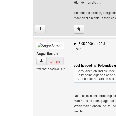
Hier können sie ... .
Ich finde es gemein, einige m
machen die nichts, lassen es 
Website dieses Benutzer
↑
16.05.2009 um 09:31
Titel:
AsgarSerran
AsgarSerran Benutzer-Profile anzeigen
Offline
cool-headed hat Folgendes 
Wohnort: Apartment 221B
Sorry, aber ich find die Idee
Es ist seine eigene Sache 
Aber die leeren Seiten soll
Nein, es ist nicht unbedingt 
Man hat eine Homepage erste
Wenn man nicht online ist un
werden..