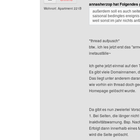
annasherzop hat Folgendes 
Wohnort: Apartment 221B
außerdem soll es auch seite
saisonal bedingtes ereignis
weil sonst im jahr nichts anfä
*thread aufpusch*
btw.. ich les jetzt erst das 
inetausfälle~
Ich gehe jetzt einmal auf den T
Es gibt viele Domainnamen, d
Das liegt unter anderem daran
wie vorhin ein thread doch ge
Homepage gelöscht wurde.
Da gibt es nun zweierlei Vors
1. Bei Seiten, die länger nich
Inaktivitätswarnung. Bsp. Nach
Erfolgt dann innerhalb eines 
wird die Seite gelöscht.