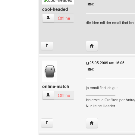
Titel:
cool-headed
cool-headed Benutzer-Profile anzeigen
Offline
die idee mit der email find ich
Website dieses Benutz
↑
25.05.2009 um 16:05
Titel:
online-match
ja email find ich gut
______________
online-match Benutzer-Profile anzeigen
Offline
Ich erstelle Grafiken per Anfra
Nur keine Header
Website dieses Benutze
↑