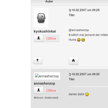
Autor
16.02.2007 um 09:29
Titel:
@annasherzop
kyokushinkai
Endlich mal jemand der mitd
kyokushinkai Benutzer-Profile anzeigen
Offline
Hurra
Website dieses Benutze
↑
16.02.2007 um 09:30
Titel:
annasherzop
annasherzop Benutzer-Profile anzeigen
Offline
danke dafür
Wohnort: Goldenstedt