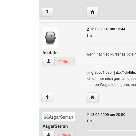
Website dieses Benutz
↑
16.02.2007 um 13:44
Titel:
fck4life
wenn nach so kurzer zeit die
______________
fck4life Benutzer-Profile anzeigen
Offline
[img:9bcd1fc904]http://fck4lif
Ich erinner mich gern an dies
meinen Weg alleine gehn, m
Website dieses Benutzer
↑
13.05.2009 um 20:50
Titel:
AsgarSerran
AsgarSerran Benutzer-Profile anzeigen
Offline