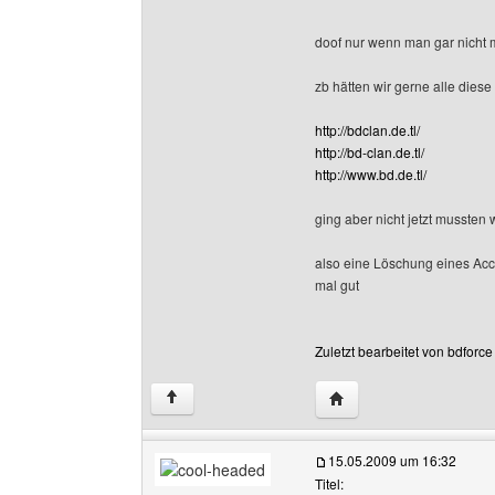
doof nur wenn man gar nicht m
zb hätten wir gerne alle diese 
http://bdclan.de.tl/
http://bd-clan.de.tl/
http://www.bd.de.tl/
ging aber nicht jetzt mussten 
also eine Löschung eines Acc
mal gut
Zuletzt bearbeitet von bdforc
Website dieses Benutze
↑
15.05.2009 um 16:32
Titel: