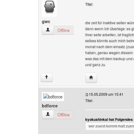
Titel:
gwc
die zeit für inaktive seiten wü
denn wenn ich überlege: es gib
gwc Benutzer-Profile anzeigen
Offline
ihrer seite arbeiten, ist fragli
selbes könnte auch mich betr
monat nach dem einsatz (zusa
haben, genau wegen diesem ei
was das mit dem backup und de
und ganz zu
Website dieses Benutz
↑
15.05.2009 um 15:41
Titel:
bdforce
bdforce Benutzer-Profile anzeigen
Offline
kyokushinkai hat Folgendes
wer zuerst kommt malt zuers