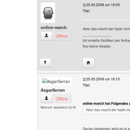
25.05.2009 um 16:05
Titel:
online-match
Aber das macht der hpbk nich
______________
online-match Benutzer-Profile anzeigen
Offline
Ich erstelle Grafiken per Anfra
Nur keine Header
Website dieses Benutze
↑
25.05.2009 um 16:15
Titel:
AsgarSerran
AsgarSerran Benutzer-Profile anzeigen
Offline
online-match hat Folgendes 
Wohnort: Apartment 221B
Aber das macht der hpbk ni
Genau deswegen wird es ja a