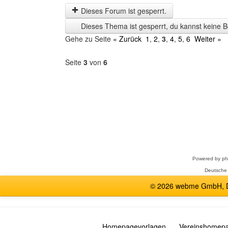
letzten
Dieses Forum ist gesperrt.
Zeit
Dieses Thema ist gesperrt, du kannst keine B
anzeigen
Gehe zu Seite
« Zurück
1
,
2
,
3
,
4
,
5
,
6
Weiter »
Seite
3
von
6
Forum
auswählen
Powered by
p
Deutsche
© 2026 webme GmbH, De
Homepagevorlagen
Vereinshomep