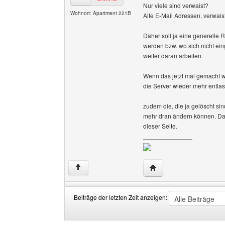
Nur viele sind verwaist?
Wohnort: Apartment 221B
Alte E-Mail Adressen, verwai
Daher soll ja eine generelle 
werden bzw. wo sich nicht ein
weiter daran arbeiten.
Wenn das jetzt mal gemacht w
die Server wieder mehr entlast
zudem die, die ja gelöscht sin
mehr dran ändern können. Das
dieser Seite.
______________
Website dieses Benutz
↑
Beiträge der letzten Zeit anzeigen:
Beiträge
Order
der
by