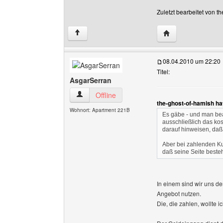
Zuletzt bearbeitet von 
Website dieses Be
↑
08.04.2010 um 22:20
Titel:
AsgarSerran
AsgarSerran Benutzer-Profile anzeigen
Offline
the-ghost-of-hamish ha
Wohnort: Apartment 221B
Es gäbe - und man bea
ausschließlich das ko
darauf hinweisen, daß
Aber bei zahlenden Ku
daß seine Seite bestehe
In einem sind wir uns de
Angebot nutzen.
Die, die zahlen, wollte i