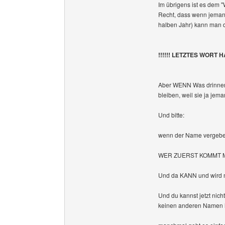
Im übrigens ist es dem "
Recht, dass wenn jemand
halben Jahr) kann man d
!!!!!! LETZTES WORT 
Aber WENN Was drinnen is
bleiben, weil sie ja jema
Und bitte:
wenn der Name vergeben
WER ZUERST KOMMT MA
Und da KANN und wird ma
Und du kannst jetzt nich
keinen anderen Namen habe