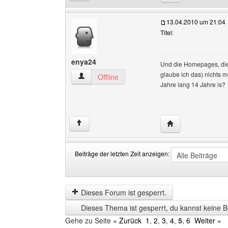
13.04.2010 um 21:04
Titel:
enya24
Und die Homepages, die i
glaube ich das) nichts m
enya24 Benutzer-Profile anzeigen
Offline
Jahre lang 14 Jahre is?
Website dieses Be
↑
Beiträge der letzten Zeit anzeigen:
Beiträge
Order
der
by
letzten
Dieses Forum ist gesperrt.
Zeit
Dieses Thema ist gesperrt, du kannst keine B
anzeigen
Gehe zu Seite
« Zurück
1
,
2
,
3
,
4
,
5
,
6
Weiter »