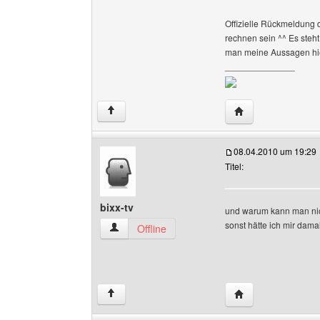
Offizielle Rückmeldung d
rechnen sein ^^ Es steht
man meine Aussagen hie
______________
Website dieses Be
↑
08.04.2010 um 19:29
Titel:
bixx-tv
und warum kann man nic
sonst hätte ich mir dam
bixx-tv Benutzer-Profile anzeigen
Offline
Website dieses Ben
↑