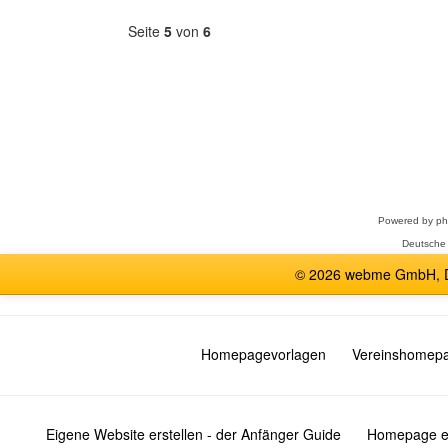
Seite
5
von
6
Forum
auswählen
Powered by
p
Deutsche
© 2026 webme GmbH, De
Homepagevorlagen
Vereinshomep
Eigene Website erstellen - der Anfänger Guide
Homepage er