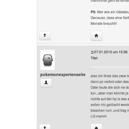
manchmal geht es einfac
PS
: Wer wie ein Gästebu
Genauso, dass eine Seit
Monate braucht!!
Website dieses Be
↑
07.01.2010 um 15:36
Titel:
pokemonexpertenseite
also ich finde das zwar 
dann pc verbot oder das 
pokemonexpertenseite Benutzer-Profile anzei
Oder leute die sich ne d
tun...aber man könnte j
nichts auf der hp is das
sollen nic gelöscht werde
bisschen rum..und trag n
LG marvin
Website dieses Be
↑