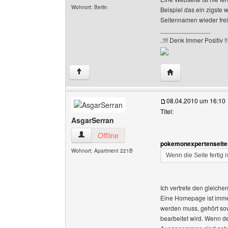
Wohnort: Berlin
Beispiel das ein zigste
Seitennamen wieder frei
______________
.:!!! Denk Immer Positiv !!!
Website dieses Be
↑
08.04.2010 um 16:10
Titel:
AsgarSerran
AsgarSerran Benutzer-Profile anzeigen
Offline
pokemonexpertenseite 
Wohnort: Apartment 221B
Wenn die Seite fertig i
Ich vertrete den gleiche
Eine Homepage ist immer a
werden muss, gehört sow
bearbeitet wird. Wenn dem