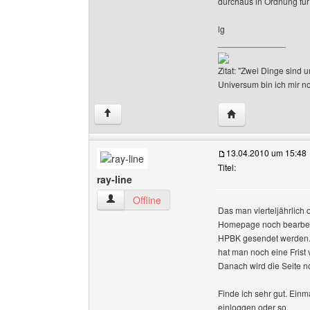
durchaus in Ordnung für
lg
______________
Zitat: "Zwei Dinge sind
Universum bin ich mir no
Website dieses Be
↑
13.04.2010 um 15:48
Titel:
ray-line
ray-line Benutzer-Profile anzeigen
Offline
Das man vierteljährlich
Homepage noch bearbeite
HPBK gesendet werden. 
hat man noch eine Frist 
Danach wird die Seite n
Finde ich sehr gut. Einm
einloggen oder so.