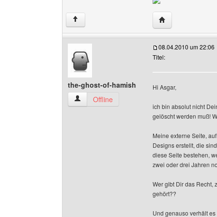
Website dieses Be
↑
08.04.2010 um 22:06
Titel:
the-ghost-of-hamish
Hi Asgar,
the-ghost-of-hamish Benutzer-Profile anzeigen
Offline
ich bin absolut nicht Dei
gelöscht werden muß! 
Meine externe Seite, auf
Designs erstellt, die si
diese Seite bestehen, we
zwei oder drei Jahren n
Wer gibt Dir das Recht, 
gehört??
Und genauso verhält es s