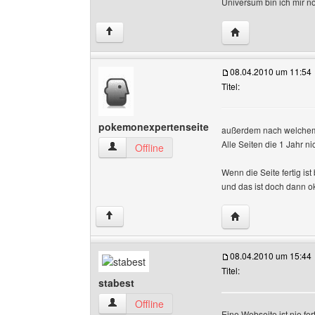
Universum bin ich mir no
Website dieses Be
↑
08.04.2010 um 11:54
Titel:
pokemonexpertenseite
außerdem nach welchem 
Alle Seiten die 1 Jahr n
pokemonexpertenseite Benutzer-Profile anzei
Offline
Wenn die Seite fertig ist
und das ist doch dann o
Website dieses Be
↑
08.04.2010 um 15:44
Titel:
stabest
stabest Benutzer-Profile anzeigen
Offline
Eine Webseite ist nie fe