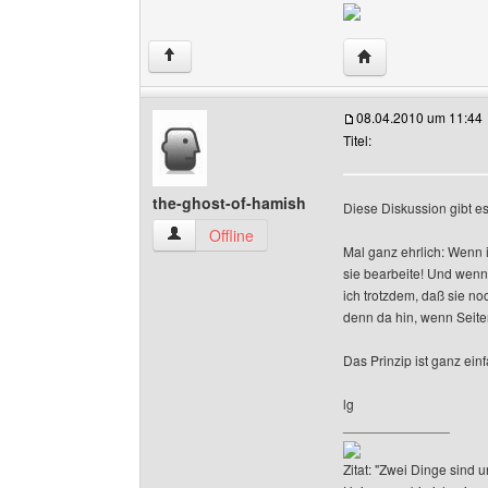
Website dieses Be
↑
08.04.2010 um 11:44
Titel:
the-ghost-of-hamish
Diese Diskussion gibt es
the-ghost-of-hamish Benutzer-Profile anzeigen
Offline
Mal ganz ehrlich: Wenn i
sie bearbeite! Und wenn 
ich trotzdem, daß sie no
denn da hin, wenn Seiten
Das Prinzip ist ganz ein
lg
______________
Zitat: "Zwei Dinge sind