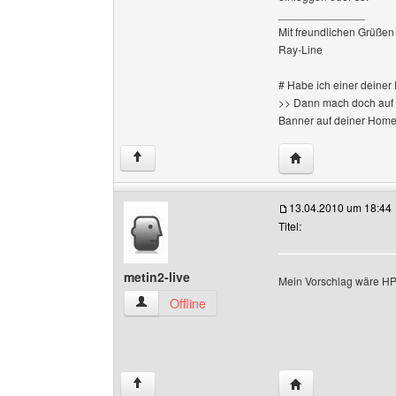
______________
Mit freundlichen Grüßen
Ray-Line
# Habe ich einer deine
>> Dann mach doch auf m
Banner auf deiner Hom
Website dieses Ben
↑
13.04.2010 um 18:44
Titel:
metin2-live
Mein Vorschlag wäre HPs
metin2-live Benutzer-Profile anzeigen
Offline
Website dieses Ben
↑