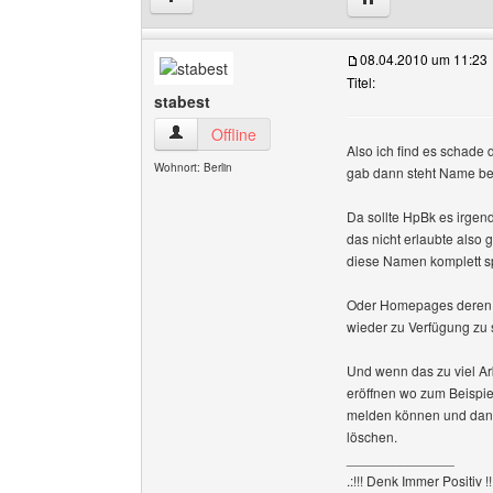
08.04.2010 um 11:23
Titel:
stabest
stabest Benutzer-Profile anzeigen
Offline
Also ich find es schad
Wohnort: Berlin
gab dann steht Name bere
Da sollte HpBk es irge
das nicht erlaubte also
diese Namen komplett sp
Oder Homepages deren B
wieder zu Verfügung zu s
Und wenn das zu viel Arb
eröffnen wo zum Beispie
melden können und dann
löschen.
______________
.:!!! Denk Immer Positiv !!!