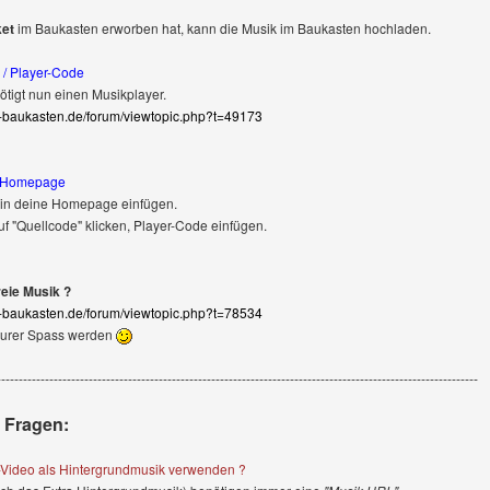
et
im Baukasten erworben hat, kann die Musik im Baukasten hochladen.
r / Player-Code
tigt nun einen Musikplayer.
-baukasten.de/forum/viewtopic.php?t=49173
in Homepage
 in deine Homepage einfügen.
auf "Quellcode" klicken, Player-Code einfügen.
ie Musik ?
-baukasten.de/forum/viewtopic.php?t=78534
teurer Spass werden
--------------------------------------------------------------------------------------------------------------
e Fragen:
-Video als Hintergrundmusik verwenden ?