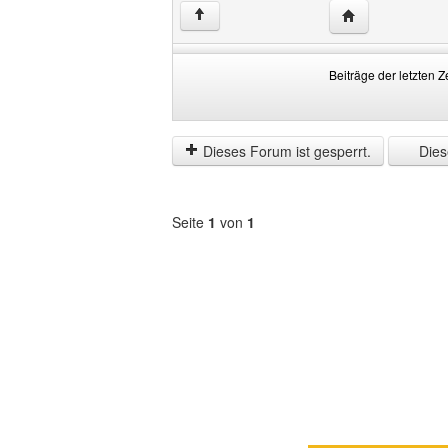
Website dieses 
↑
Beiträge der letzten Z
Beiträge
Order
der
by
letzten
Dieses Forum ist gesperrt.
Diese
Zeit
anzeigen
Seite
1
von
1
Forum
auswählen