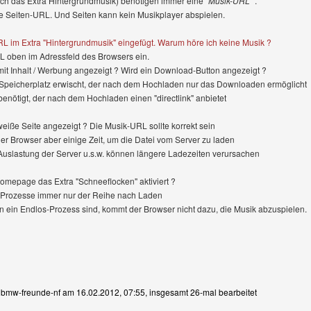
uch das Extra Hintergrundmusik) benötigen immer eine
"Musik-URL"
.
ne Seiten-URL. Und Seiten kann kein Musikplayer abspielen.
L im Extra "Hintergrundmusik" eingefügt. Warum höre ich keine Musik ?
 oben im Adressfeld des Browsers ein.
 mit Inhalt / Werbung angezeigt ? Wird ein Download-Button angezeigt ?
 Speicherplatz erwischt, der nach dem Hochladen nur das Downloaden ermöglicht
 benötigt, der nach dem Hochladen einen "directlink" anbietet
/ weiße Seite angezeigt ? Die Musik-URL sollte korrekt sein
 der Browser aber einige Zeit, um die Datei vom Server zu laden
Auslastung der Server u.s.w. können längere Ladezeiten verursachen
Homepage das Extra "Schneeflocken" aktiviert ?
 Prozesse immer nur der Reihe nach Laden
n ein Endlos-Prozess sind, kommt der Browser nicht dazu, die Musik abzuspielen.
n bmw-freunde-nf am 16.02.2012, 07:55, insgesamt 26-mal bearbeitet