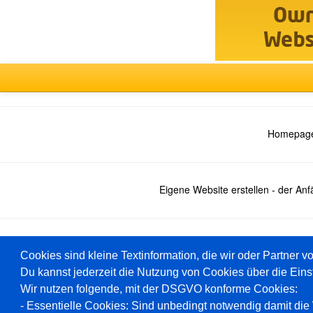
Homepage
Eigene Website erstellen - der An
Deutsch
Cookies sind kleine Textinformation, die wir oder Partner v
Du kannst jederzeit die Nutzung von Cookies über die Eins
Wir nutzen folgende, mit der DSGVO konforme Cookies:
Baukasten
- Essentielle Cookies: Sind unbedingt notwendig damit die W