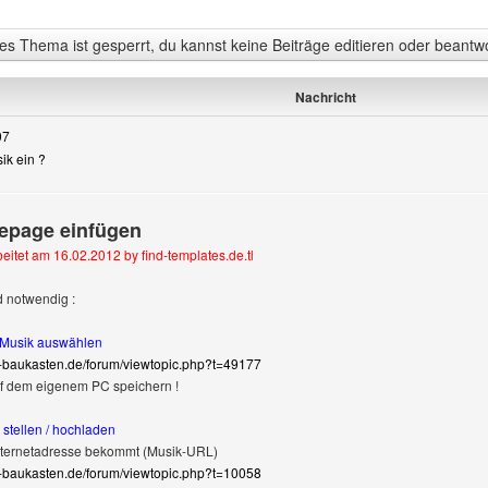
s Thema ist gesperrt, du kannst keine Beiträge editieren oder beantw
Nachricht
07
sik ein ?
epage einfügen
gen
itet am 16.02.2012 by find-templates.de.tl
d notwendig :
e Musik auswählen
-baukasten.de/forum/viewtopic.php?t=49177
f dem eigenem PC speichern !
e stellen / hochladen
nternetadresse bekommt (Musik-URL)
-baukasten.de/forum/viewtopic.php?t=10058