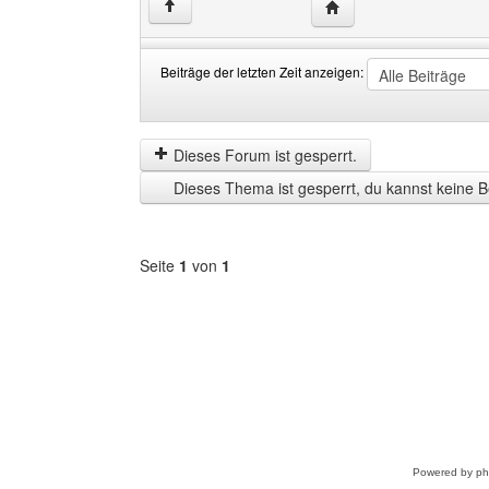
Website dieses Benutze
↑
Beiträge der letzten Zeit anzeigen:
Beiträge
Order
der
by
letzten
Dieses Forum ist gesperrt.
Zeit
Dieses Thema ist gesperrt, du kannst keine B
anzeigen
Seite
1
von
1
Forum
auswählen
Powered by
p