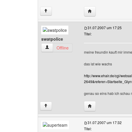
Website dieses Benutze
↑
31.07.2007 um 17:25
Titel:
swatpolice
swatpolice Benutzer-Profile anzeigen
Offline
meine freundin kauft mir immer 
das ist wie wachs
http://www.ehair.de/cgi/webs
2649&referer=Startseite_Glyn
genau so eins hab ich schau 
Website dieses Benutze
↑
31.07.2007 um 17:32
Titel: