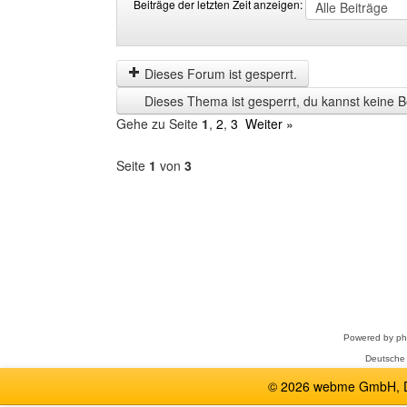
Beiträge der letzten Zeit anzeigen:
Beiträge
Order
der
by
letzten
Dieses Forum ist gesperrt.
Zeit
Dieses Thema ist gesperrt, du kannst keine B
anzeigen
Gehe zu Seite
1
,
2
,
3
Weiter »
Seite
1
von
3
Forum
auswählen
Powered by
p
Deutsche
© 2026 webme GmbH, De