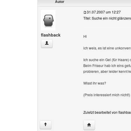
Autor
31.07.2007 um 12:27
Titel: Suche ein nicht glänze
flashback
Hi
flashback Benutzer-Profile anzeigen
ich weis, es ist eine unkonve
Ich suche ein Gel (für Haare)
Beim Friseur hab ich eins gef
probieren, aber leider kennt k
Wisst ihr was?
(Preis interessiert mich nicht!)
Zuletzt bearbeitet von flashb
Website dieses Benutze
↑