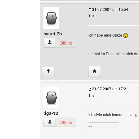
31.07.2007 um 15:54
Titel:
mauri-7b
ich habe eine Glaze
mauri-7b Benutzer-Profile anzeigen
Offline
ne mal im Ernst: Muss sich de
Website dieses Benutze
↑
31.07.2007 um 17:21
Titel:
tiga-12
ich style mich immer mit taft ge
______________
tiga-12 Benutzer-Profile anzeigen
Offline
^^