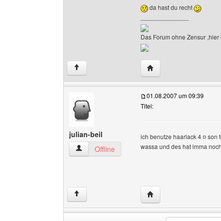
da hast du recht
______________
Das Forum ohne Zensur ,hier k
Website dieses Benutz
↑
01.08.2007 um 09:39
Titel:
julian-beil
ich benutze haarlack 4 ¤ son 
wassa und des hat imma noch 
julian-beil Benutzer-Profile anzeigen
Offline
Website dieses Benutzer
↑