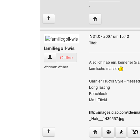
.
Website dieses Benutz
↑
31.07.2007 um 15:42
Titel:
familiegoll-wis
familiegoll-wis Benutzer-Profile anzeigen
Offline
Also ich hab ein, keinerlei Gl
Wohnort: Weiher
komische masse
Garnier Fructis Style - mess
Long lasting
Beachlook
Matt-Effekt
http://images.ciao.com/ide/
_Hair__1439557.jpg
Website dieses Benutzer
↑