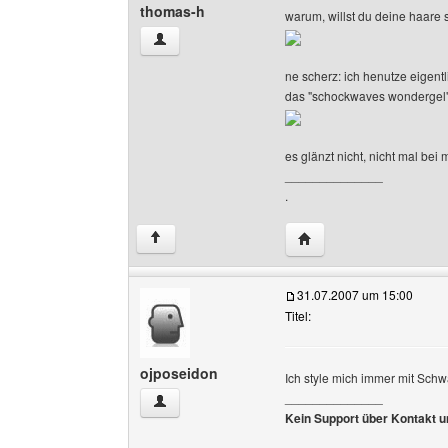
thomas-h
warum, willst du deine haare s
thomas-h Benutzer-Profile anzeigen
ne scherz: ich henutze eigent
das "schockwaves wondergel
es glänzt nicht, nicht mal b
______________
.
Website dieses Benutz
↑
31.07.2007 um 15:00
Titel:
ojposeidon
Ich style mich immer mit Schw
______________
ojposeidon Benutzer-Profile anzeigen
Kein Support über Kontakt 