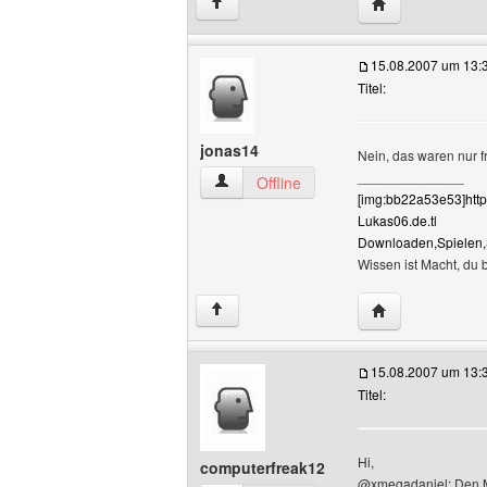
Website dieses 
↑
15.08.2007 um 13:
Titel:
jonas14
Nein, das waren nur f
______________
jonas14 Benutzer-Profile anzeigen
Offline
[img:bb22a53e53]http
Lukas06.de.tl
Downloaden,Spielen
Wissen ist Macht, du b
Website dieses 
↑
15.08.2007 um 13:
Titel:
Hi,
computerfreak12
@xmegadaniel: Den Ma