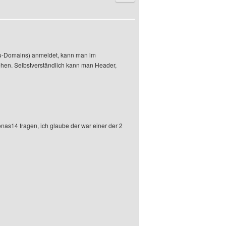
vu-Domains) anmeldet, kann man im
hen. Selbstverständlich kann man Header,
onas14 fragen, ich glaube der war einer der 2