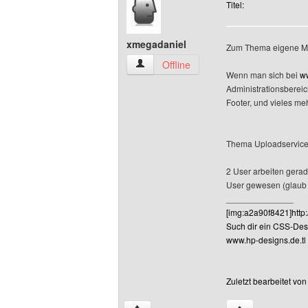
Titel:
xmegadaniel
Zum Thema eigene Ma
xmegadaniel Benutzer-Profile anzeigen
Offline
Wenn man sich bei
w
Administrationsberei
Footer, und vieles me
Thema Uploadservice
2 User arbeiten gerade
User gewesen (glaub 
______________
[img:a2a90f8421]http
Such dir ein CSS-De
www.hp-designs.de.tl
Zuletzt bearbeitet vo