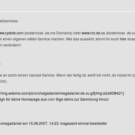
ilservices:
ww.cydots.com
(kostenlose .de.ms-Domains) oder
www.nic.de.vu
(kostenlose .de.
ch einen eigenen eMail-Service machen. Wie das aussieht, könnt ihr euch
hier
anse
hr verändern!
:
 an solch einem Upload-Service .Wann der fertig ist, weiß ich nicht, da müsst ihr j
ich).
://img.webme.com/pic/x/xmegadaniel/megadaniel.de.vu.gif[/img:a2a90f8421]
sign für deine Homepage aus
oder
füge deins zur Sammlung hinzu!
n xmegadaniel am 15.08.2007, 14:23, insgesamt einmal bearbeitet