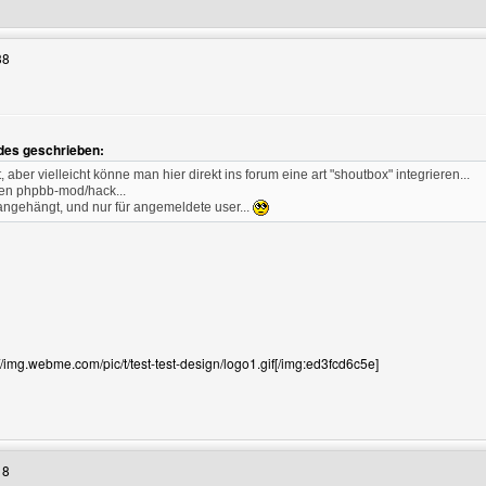
38
des geschrieben:
n
t, aber vielleicht könne man hier direkt ins forum eine art "shoutbox" integrieren...
nen phpbb-mod/hack...
 angehängt, und nur für angemeldete user...
//img.webme.com/pic/t/test-test-design/logo1.gif[/img:ed3fcd6c5e]
Benutzers besuchen: support-online
18