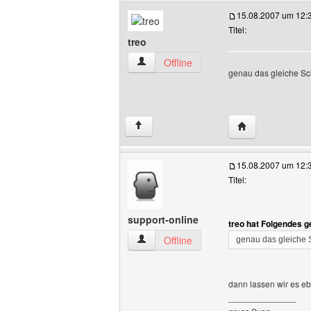
15.08.2007 um 12:
Titel:
treo
treo Benutzer-Profile anzeigen
Offline
genau das gleiche Schi
Website dieses 
↑
15.08.2007 um 12:
Titel:
support-online
treo hat Folgendes g
support-online Benutzer-Profile anzeige
Offline
genau das gleiche S
dann lassen wir es e
______________