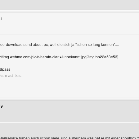
Benutzers besuchen: xmegadaniel
31
ree-downloads und about-pc, weil die sich ja "schon so lang kennen"....
://img.webme.com/pic/n/naruto-clanx/unbekannt.jpg[/img:bb22a53e53]
,Spass
ist machtlos.
Benutzers besuchen: jonas14
39
ilservice haben auch schon viele, und außerdem was hat er mit einer shoutbox z