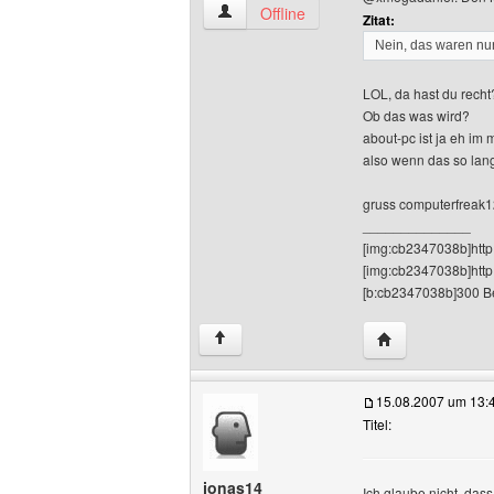
computerfreak12 Benutzer-Profile anze
Offline
Zitat:
Nein, das waren nur
LOL, da hast du recht
Ob das was wird?
about-pc ist ja eh im
also wenn das so lan
gruss computerfreak
______________
[img:cb2347038b]http:
[img:cb2347038b]http
[b:cb2347038b]300 Be
Website dieses 
↑
15.08.2007 um 13:
Titel:
jonas14
Ich glaube nicht, da