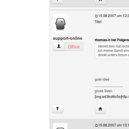
15.08.2007 um 12:
Titel:
support-online
thomas-h hat Folgen
support-online Benutzer-Profile anzeige
Offline
stimmt treo hat rech
ich meine damit ei
direkt unters forum
gute idee
______________
gruss Sven
[img:ed3fcd6c5e]http:
Website dieses 
↑
15.08.2007 um 13: