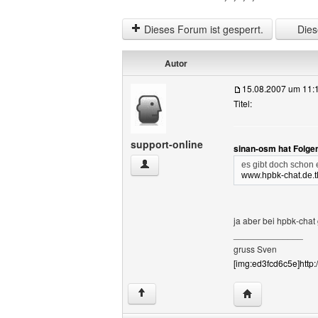
Dieses Forum ist gesperrt.
Diese
Autor
15.08.2007 um 11:
Titel:
support-online
sinan-osm hat Folge
support-online Benutzer-Profile anzeige
es gibt doch schon e
www.hpbk-chat.de.t
ja aber bei hpbk-chat 
______________
gruss Sven
[img:ed3fcd6c5e]http:
Website dieses 
↑