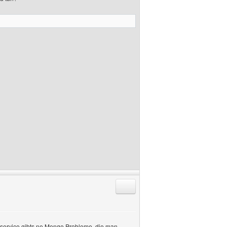
Antworten mit Zitat
dservice gibts ne Menge Probleme, die man