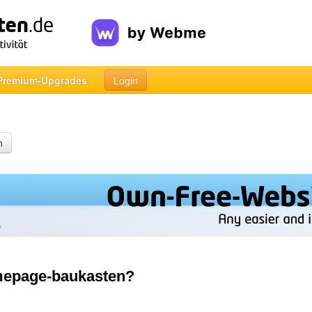
Premium-Upgrades
Login
n
mepage-baukasten?