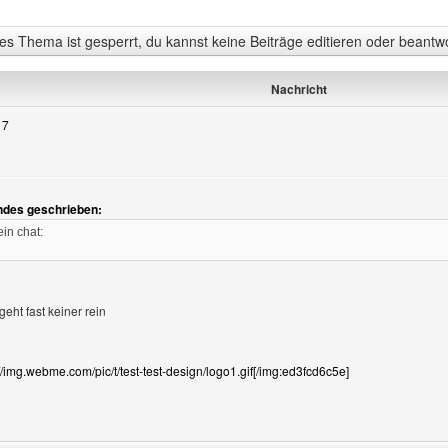
s Thema ist gesperrt, du kannst keine Beiträge editieren oder beantw
Nachricht
17
ndes geschrieben:
n
in chat:
l
geht fast keiner rein
//img.webme.com/pic/t/test-test-design/logo1.gif[/img:ed3fcd6c5e]
Benutzers besuchen: support-online