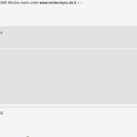
NEWS Woche mehr unter
www.verden4you.de.tl
<---
Benutzers besuchen: verden4you
31
Benutzers besuchen: andybabe27
33