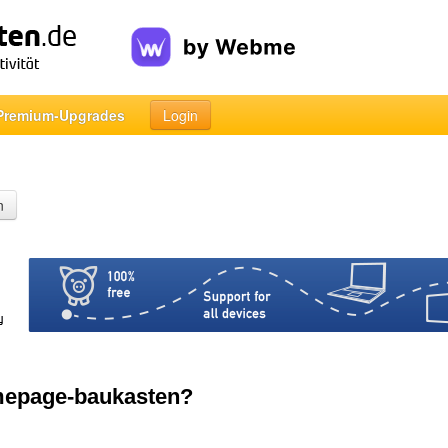
Premium-Upgrades
Login
n
mepage-baukasten?