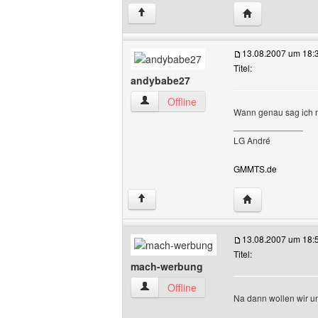
Website dieses 
↑
13.08.2007 um 18:
Titel:
andybabe27
andybabe27 Benutzer-Profile anzeigen
Offline
Wann genau sag ich ni
______________
LG André
GMMTS.de
Website dieses 
↑
13.08.2007 um 18:
Titel:
mach-werbung
mach-werbung Benutzer-Profile anzeig
Offline
Na dann wollen wir u