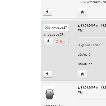
-->Die Verden4you 
Website dieses 
↑
13.08.2007 um 18:
Titel:
andybabe27
andybabe27 Benutzer-Profile anzeigen
Offline
Bugs sind Fehler.
______________
LG André
GMMTS.de
Website dieses 
↑
13.08.2007 um 18:
Titel:
verden4you