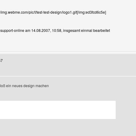
//img.webme.com/pic/t/test-test-design/logo1.gif[/img:ed3fcd6c5e]
n support-online am 14.08.2007, 10:58, insgesamt einmal bearbeitet
Benutzers besuchen: support-online
57
 bloß ein neues design machen
enutzers besuchen: fun-fire