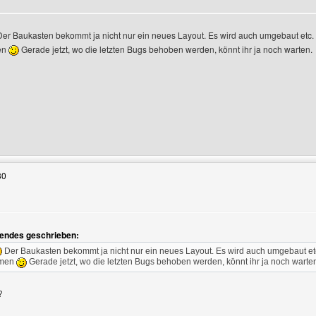
er Baukasten bekommt ja nicht nur ein neues Layout. Es wird auch umgebaut etc.
en
Gerade jetzt, wo die letzten Bugs behoben werden, könnt ihr ja noch warten.
Benutzers besuchen: andybabe27
30
endes geschrieben:
Der Baukasten bekommt ja nicht nur ein neues Layout. Es wird auch umgebaut et
mmen
Gerade jetzt, wo die letzten Bugs behoben werden, könnt ihr ja noch warte
?