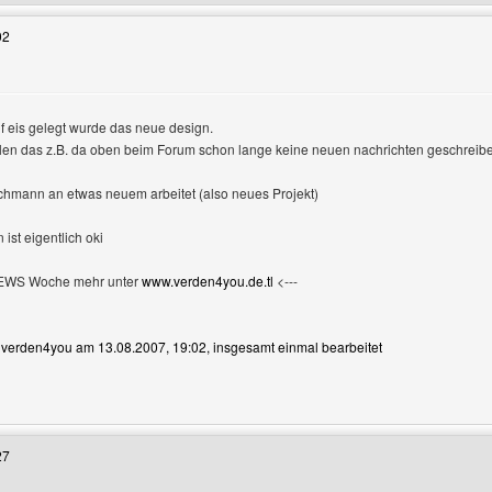
02
f eis gelegt wurde das neue design.
allen das z.B. da oben beim Forum schon lange keine neuen nachrichten geschreib
ochmann an etwas neuem arbeitet (also neues Projekt)
 ist eigentlich oki
NEWS Woche mehr unter
www.verden4you.de.tl
<---
n verden4you am 13.08.2007, 19:02, insgesamt einmal bearbeitet
Benutzers besuchen: verden4you
27