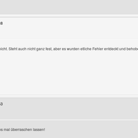
Benutzers besuchen: thomas-h
38
cht. Steht auch nicht ganz fest, aber es wurden etliche Fehler entdeckt und behob
Benutzers besuchen: andybabe27
53
en
ns mal überraschen lassen!