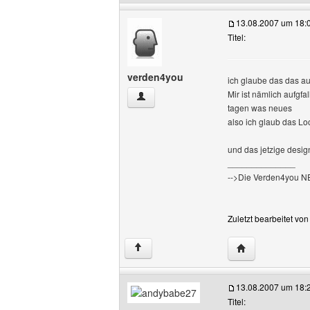
13.08.2007 um 18:
Titel:
verden4you
ich glaube das das au
Mir ist nämlich aufgf
verden4you Benutzer-Profile anzeigen
tagen was neues
also ich glaub das L
und das jetzige design
______________
-->Die Verden4you 
Zuletzt bearbeitet vo
Website dieses 
↑
13.08.2007 um 18:
Titel: