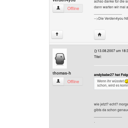
achso danke für die s
dann warten wir mal 
verden4you Benutzer-Profile anzeigen
Offline
______________
-->Die Verden4you 
Website dieses 
↑
13.08.2007 um 18:
Titel:
thomas-h
andybabe27 hat Folg
thomas-h Benutzer-Profile anzeigen
Offline
Wenn ihr wüsstet
schon, wird es ko
wie jetzt? echt? morg
gibts da schon gena
______________
.