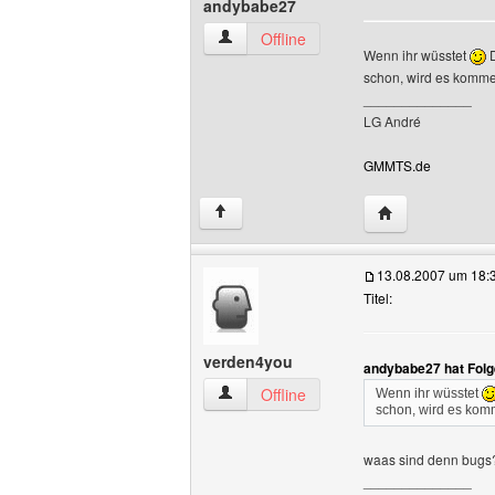
andybabe27
andybabe27 Benutzer-Profile anzeigen
Offline
Wenn ihr wüsstet
D
schon, wird es komm
______________
LG André
GMMTS.de
Website dieses 
↑
13.08.2007 um 18:
Titel:
verden4you
andybabe27 hat Folg
verden4you Benutzer-Profile anzeigen
Offline
Wenn ihr wüsstet
schon, wird es ko
waas sind denn bugs
______________