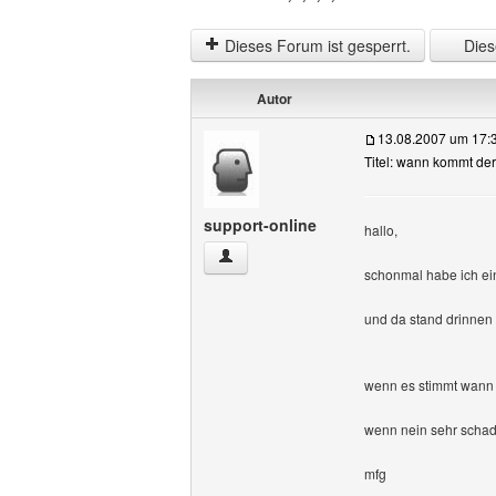
Dieses Forum ist gesperrt.
Diese
Autor
13.08.2007 um 17:
Titel: wann kommt d
support-online
hallo,
support-online Benutzer-Profile anzeige
schonmal habe ich e
und da stand drinnen 
wenn es stimmt wann
wenn nein sehr scha
mfg
______________