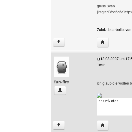
gruss Sven
[img:ed3fcd6c5e]http:
Zuletzt bearbeitet vo
Website dieses 
↑
13.08.2007 um 17:
Titel:
fun-fire
ich glaub die wollen
______________
fun-fire Benutzer-Profile anzeigen
Website dieses B
↑