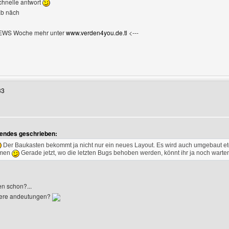
chnelle antwort
ab näch
NEWS Woche mehr unter
www.verden4you.de.tl
<---
Benutzers besuchen: verden4you
33
endes geschrieben:
Der Baukasten bekommt ja nicht nur ein neues Layout. Es wird auch umgebaut et
mmen
Gerade jetzt, wo die letzten Bugs behoben werden, könnt ihr ja noch warte
en schon?...
uere andeutungen?