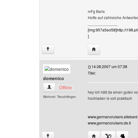
mFg Baris
Hoffe auf zahlreiche Antworten
______________
[img:957a5ecf38]http://i198
]
Website dieses Benutz
↑
14.08.2007 um 07:38
Titel:
domenico
domenico Benutzer-Profile anzeigen
Offline
hey ich hätt da einen guten vo
Wohnort: Treuchtlingen
hochladen is voll praktisch
www.germancruisers.sitebard
www.germancruisers.de.tl
Website dieses Benutz
↑