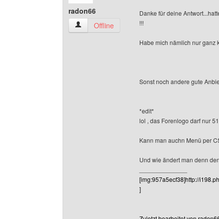
radon66
Danke für deine Antwort...ha
!!!
radon66 Benutzer-Profile anzeigen
Offline
Habe mich nämlich nur ganz 
Sonst noch andere gute Anbie
*edit*
lol , das Forenlogo darf nur 51
Kann man auchn Menü per CSS
Und wie ändert man denn den
______________
[img:957a5ecf38]http://i198
]
Zuletzt bearbeitet von radon6