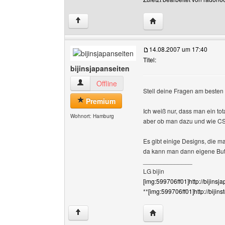
Website dieses Benutz
↑
14.08.2007 um 17:40
Titel:
bijinsjapanseiten
bijinsjapanseiten Benutzer-Profile anzeigen
Offline
Stell deine Fragen am besten 
Premium
Ich weiß nur, dass man ein tot
Wohnort: Hamburg
aber ob man dazu und wie CSS 
Es gibt einige Designs, die
da kann man dann eigene Butt
______________
LG bijin
[img:599706ff01]http://bijinsj
**
[img:599706ff01]http://bijin
Website dieses Benutze
↑