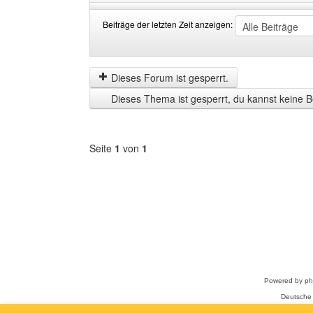
Beiträge der letzten Zeit anzeigen:
Beiträge
Order
der
by
letzten
Dieses Forum ist gesperrt.
Zeit
Dieses Thema ist gesperrt, du kannst keine B
anzeigen
Seite
1
von
1
Forum
auswählen
Powered by
p
Deutsche