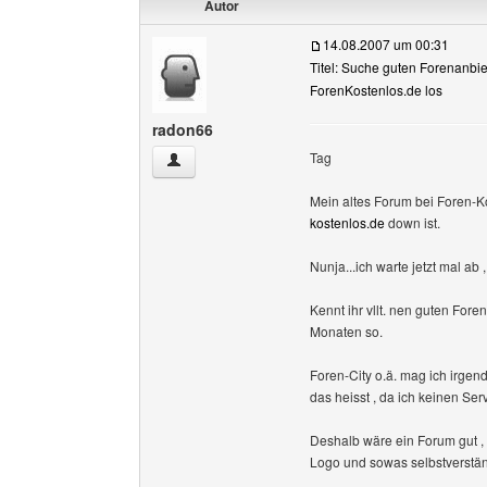
Autor
14.08.2007 um 00:31
Titel: Suche guten Forenanbiet
ForenKostenlos.de los
radon66
Tag
radon66 Benutzer-Profile anzeigen
Mein altes Forum bei Foren-Ko
kostenlos.de
down ist.
Nunja...ich warte jetzt mal ab ,
Kennt ihr vllt. nen guten Fore
Monaten so.
Foren-City o.ä. mag ich irgend
das heisst , da ich keinen S
Deshalb wäre ein Forum gut ,
Logo und sowas selbstverstän