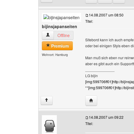
14.08.2007 um 08:50
Titel:
bijinsjapanseiten
bijinsjapanseiten Benutzer-Profile anzeigen
Offline
Sitebord kann ich auch empfe
Premium
oder bei einigen Styls eben d
Wohnort: Hamburg
Man muß sich eben nur reinwu
aber es gibt auch ein Support
______________
LG bijin
[img:599706ff01]http://bijinsj
**
[img:599706ff01]http://bijin
Website dieses Benutze
↑
14.08.2007 um 09:22
Titel: