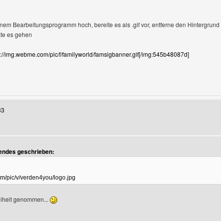
inem Bearbeitungsprogramm hoch, bereite es als .gif vor, entferne den Hintergrun
ste es gehen
://img.webme.com/pic/f/familyworld/famsigbanner.gif[/img:545b48087d]
Benutzers besuchen: familyworld
33
endes geschrieben:
m/pic/v/verden4you/logo.jpg
reiheit genommen...