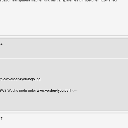
Benutzers besuchen: coolplace
44
/pic/v/verden4you/logo.jpg
NEWS Woche mehr unter
www.verden4you.de.tl
<---
Benutzers besuchen: verden4you
17