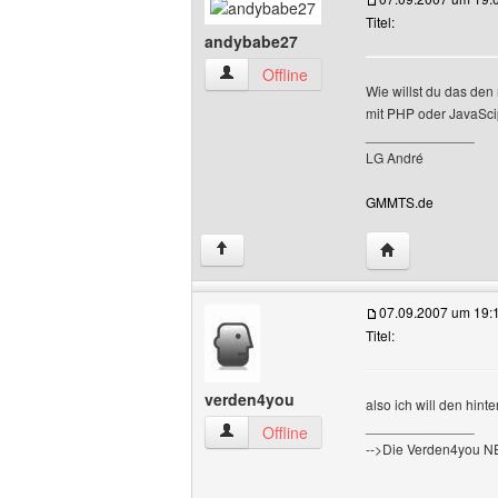
Titel:
andybabe27
andybabe27 Benutzer-Profile anzeigen
Offline
Wie willst du das de
mit PHP oder JavaSci
______________
LG André
GMMTS.de
Website dieses 
↑
07.09.2007 um 19:
Titel:
verden4you
also ich will den hin
______________
verden4you Benutzer-Profile anzeigen
Offline
-->Die Verden4you 