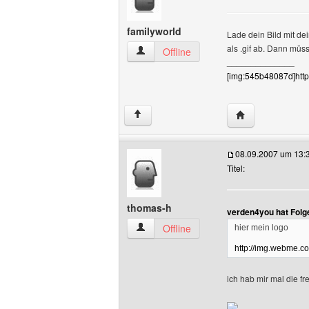
familyworld
Lade dein Bild mit de
als .gif ab. Dann müs
familyworld Benutzer-Profile anzeigen
Offline
______________
[img:545b48087d]http
Website dieses 
↑
08.09.2007 um 13:
Titel:
thomas-h
verden4you hat Folg
thomas-h Benutzer-Profile anzeigen
Offline
hier mein logo
http://img.webme.co
ich hab mir mal die f