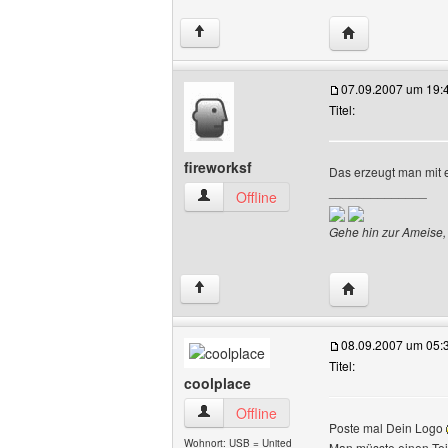
Website dieses 
↑
07.09.2007 um 19:
Titel:
fireworksf
Das erzeugt man mit 
______________
fireworksf Benutzer-Profile anzeigen
Offline
Gehe hin zur Ameise, 
Website dieses B
↑
08.09.2007 um 05:
Titel:
coolplace
coolplace Benutzer-Profile anzeigen
Offline
Poste mal Dein Logo
Wohnort: USB = United
Man müsste einen Tei