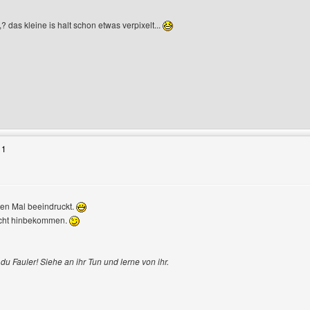
? das kleine is halt schon etwas verpixelt...
Benutzers besuchen: thomas-h
11
ten Mal beeindruckt.
nicht hinbekommen.
du Fauler! Siehe an ihr Tun und lerne von ihr.
enutzers besuchen: fireworksf