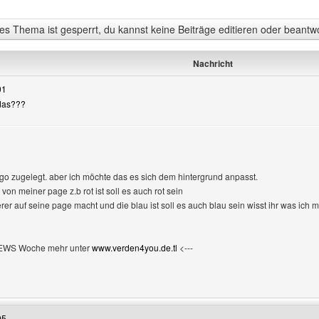
s Thema ist gesperrt, du kannst keine Beiträge editieren oder beantw
Nachricht
01
 das???
logo zugelegt. aber ich möchte das es sich dem hintergrund anpasst.
on meiner page z.b rot ist soll es auch rot sein
er auf seine page macht und die blau ist soll es auch blau sein wisst ihr was ich 
NEWS Woche mehr unter
www.verden4you.de.tl
<---
Benutzers besuchen: verden4you
05