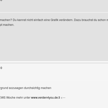
n machen? Du kannst nicht einfach eine Grafik verändern. Dazu brauchst du schon
pt machen.
Benutzers besuchen: andybabe27
10
tergrund sozusagen durchsichtig machen
NEWS Woche mehr unter
www.verden4you.de.tl
<---