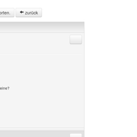
orten.
zurück
Antworten mit Zitat
meine?