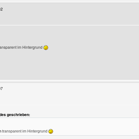
32
transparent im Hintergrund
Benutzers besuchen: coolplace
07
ndes geschrieben:
h
transparent im Hintergrund