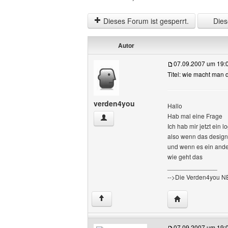
Dieses Forum ist gesperrt.
Diese
Autor
07.09.2007 um 19:
Titel: wie macht man
verden4you
Hallo
Hab mal eine Frage
verden4you Benutzer-Profile anzeigen
Ich hab mir jetzt ein 
also wenn das design v
und wenn es ein ander
wie geht das
______________
-->Die Verden4you 
Website dieses 
↑
07.09.2007 um 19: