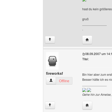
hast du kein größeres,
gruß
______________
.
Website dieses 
↑
08.09.2007 um 14:
Titel:
fireworksf
Bin hier aber zum ers
Besser hätte ich es 
fireworksf Benutzer-Profile anzeigen
Offline
______________
Gehe hin zur Ameise, 
Website dieses B
↑