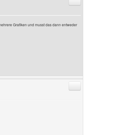
Antworten mit Zitat
 mehrere Grafiken und musst das dann entweder
Antworten mit Zitat