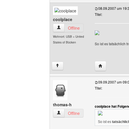
08.09.2007 um 19:
Titel:
coolplace
coolplace Benutzer-Profile anzeigen
Offline
Wohnort: USB = United
States of Bücken
So ist es tatsächlich 
Website dieses 
↑
09.09.2007 um 09:
Titel:
thomas-h
coolplace hat Folge
thomas-h Benutzer-Profile anzeigen
Offline
So ist es
tatsächlic