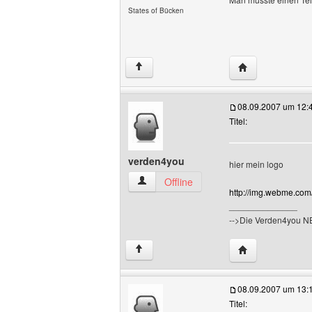
States of Bücken
Website dieses 
↑
08.09.2007 um 12:
Titel:
verden4you
hier mein logo
verden4you Benutzer-Profile anzeigen
Offline
http://img.webme.com
______________
-->Die Verden4you 
Website dieses 
↑
08.09.2007 um 13:
Titel: