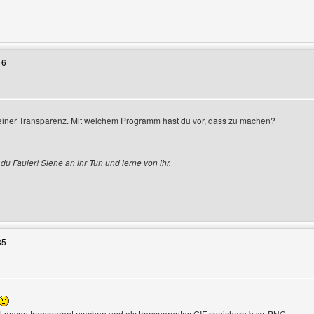
Benutzers besuchen: verden4you
46
einer Transparenz. Mit welchem Programm hast du vor, dass zu machen?
du Fauler! Siehe an ihr Tun und lerne von ihr.
enutzers besuchen: fireworksf
35
l davon transparent machen und als transparentes GIF speichern bzw. PNG