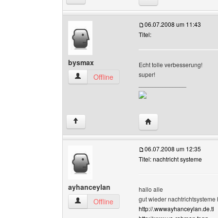
06.07.2008 um 11:43
Titel:
bysmax
Echt tolle verbesserung!
super!
bysmax Benutzer-Profile anzeigen
Offline
______________
Website dieses Benutz
↑
06.07.2008 um 12:35
Titel: nachtricht systeme
ayhanceylan
hallo alle
gut wieder nachtrichtsysteme
ayhanceylan Benutzer-Profile anzeigen
Offline
http://.wwwayhanceylan.de.tl