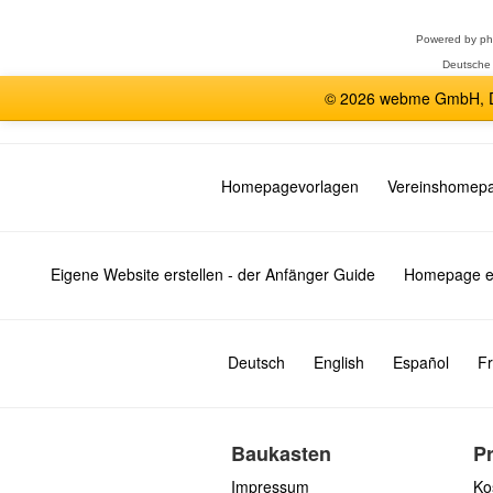
Powered by
p
Deutsche
© 2026 webme GmbH, De
Homepagevorlagen
Vereinshomep
Eigene Website erstellen - der Anfänger Guide
Homepage er
Deutsch
English
Español
Fr
Baukasten
P
Impressum
Ko