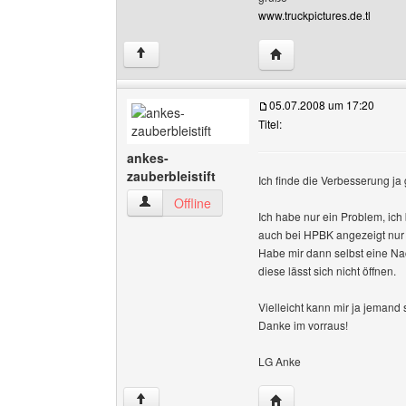
www.truckpictures.de.tl
Website dieses Benutze
↑
05.07.2008 um 17:20
Titel:
ankes-
zauberbleistift
Ich finde die Verbesserung ja g
ankes-zauberbleistift Benutzer-Profile anzeige
Offline
Ich habe nur ein Problem, ich
auch bei HPBK angezeigt nur le
Habe mir dann selbst eine Na
diese lässt sich nicht öffnen.
Vielleicht kann mir ja jemand 
Danke im vorraus!
LG Anke
Website dieses Benutze
↑