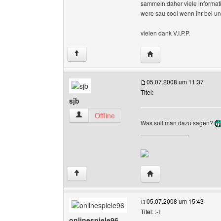
sammeln daher viele informa
were sau cool wenn ihr bei uns
vielen dank V.I.P.P.
Website dieses Benutze
↑
05.07.2008 um 11:37
Titel:
sjb
sjb Benutzer-Profile anzeigen
Offline
Was soll man dazu sagen?
______________
Website dieses Benutze
↑
05.07.2008 um 15:43
Titel: :-I
onlinespiele96