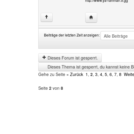
http://www.ya-rahman.tr.gg
Website dieses Benutz
↑
Beiträge der letzten Zeit anzeigen:
Beiträge
Order
der
by
letzten
Dieses Forum ist gesperrt.
Zeit
Dieses Thema ist gesperrt, du kannst keine B
anzeigen
Gehe zu Seite
« Zurück
1
,
2
,
3
,
4
,
5
,
6
,
7
,
8
Weite
Seite
2
von
8
Forum
auswählen