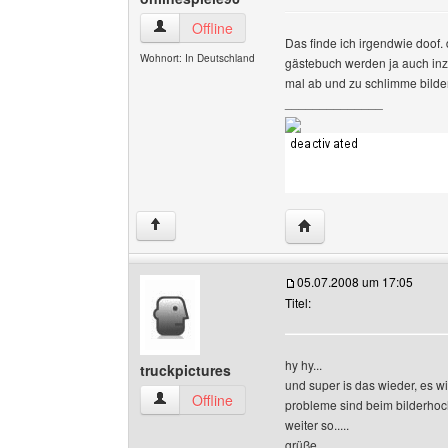
onlinespiele96 Benutzer-Profile anzeigen
Offline
Das finde ich irgendwie doof. 
Wohnort: In Deutschland
gästebuch werden ja auch inz
mal ab und zu schlimme bilde
______________
Website dieses Benutze
↑
05.07.2008 um 17:05
Titel:
hy hy...
truckpictures
und super is das wieder, es wird
truckpictures Benutzer-Profile anzeigen
Offline
probleme sind beim bilderhoc
weiter so.....
grüße