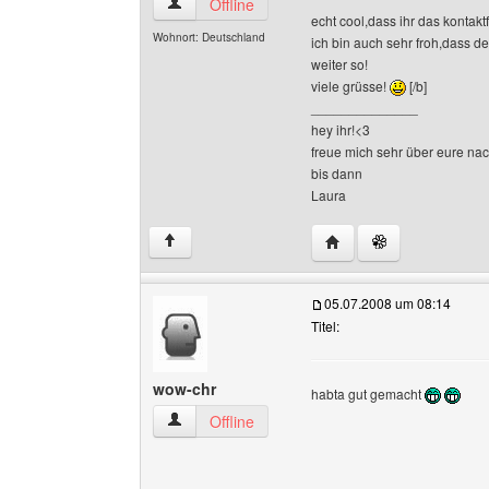
fanofrock Benutzer-Profile anzeigen
Offline
echt cool,dass ihr das kontakt
Wohnort: Deutschland
ich bin auch sehr froh,dass de
weiter so!
viele grüsse!
[/b]
______________
hey ihr!<3
freue mich sehr über eure nac
bis dann
Laura
Website dieses Benutze
↑
05.07.2008 um 08:14
Titel:
wow-chr
habta gut gemacht
wow-chr Benutzer-Profile anzeigen
Offline