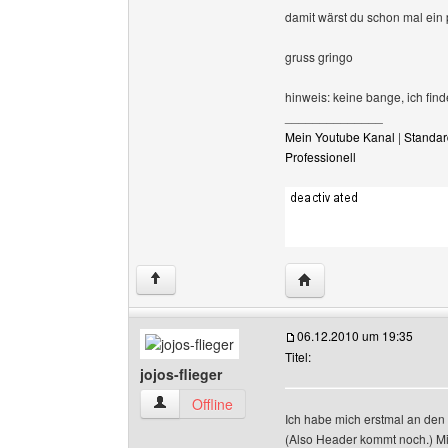
damit wärst du schon mal ein p
gruss gringo
hinweis: keine bange, ich fi
______________
Mein Youtube Kanal
|
Standar
Professionell
Website dieses Benutze
↑
06.12.2010 um 19:35
Titel:
jojos-flieger
jojos-flieger Benutzer-Profile anzeigen
Offline
Ich habe mich erstmal an den 
(Also Header kommt noch.) Mit