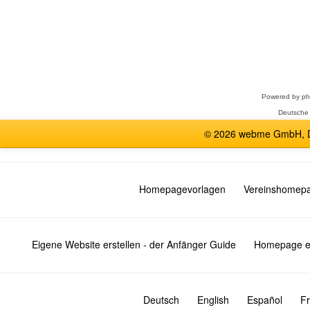
Forum
auswählen
Powered by
p
Deutsche
© 2026 webme GmbH, De
Homepagevorlagen
Vereinshomep
Eigene Website erstellen - der Anfänger Guide
Homepage er
Deutsch
English
Español
Fr