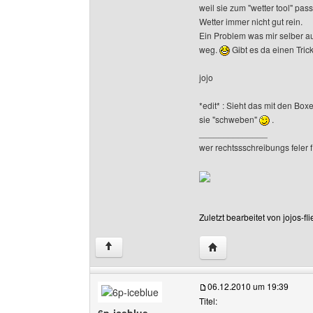
weil sie zum "wetter tool" pa
Wetter immer nicht gut rein.
Ein Problem was mir selber auf
weg.
Gibt es da einen Tric
jojo
*edit* : Sieht das mit den Bo
sie "schweben"
.
______________
wer rechtssschreibungs feler f
Zuletzt bearbeitet von jojos-f
Website dieses Benutzer
↑
06.12.2010 um 19:39
Titel: