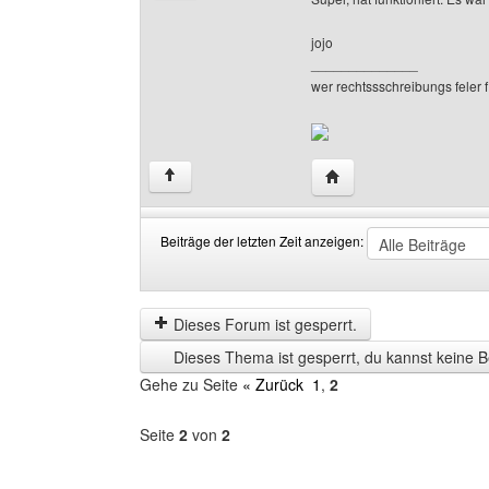
jojo
______________
wer rechtssschreibungs feler f
Website dieses Benutzer
↑
Beiträge der letzten Zeit anzeigen:
Beiträge
Order
der
by
letzten
Dieses Forum ist gesperrt.
Zeit
Dieses Thema ist gesperrt, du kannst keine B
anzeigen
Gehe zu Seite
« Zurück
1
,
2
Seite
2
von
2