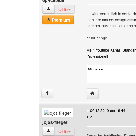
6p-iceblue
6p-iceblue Benutzer-Profile anzeigen
Offline
du wirst vermutlich in der let
Premium
markiere mal bei design einste
befindet. das löscht du dann r
gruss gringo
______________
Mein Youtube Kanal
|
Standar
Professionell
Website dieses Benutze
↑
06.12.2010 um 19:46
Titel:
jojos-flieger
jojos-flieger Benutzer-Profile anzeigen
Offline
Super, hat funktioniert. Es war