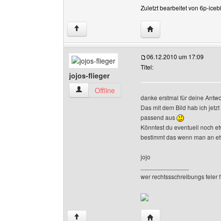
Zuletzt bearbeitet von 6p-ice
Website dieses Benutze
↑
06.12.2010 um 17:09
Titel:
jojos-flieger
jojos-flieger Benutzer-Profile anzeigen
Offline
danke erstmal für deine Antwo
Das mit dem Bild hab ich jetzt
passend aus
Könntest du eventuell noch e
bestimmt das wenn man an etwa
jojo
______________
wer rechtssschreibungs feler f
Website dieses Benutzer
↑