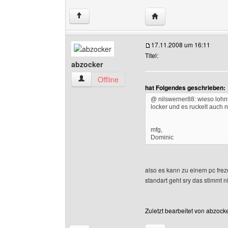
Website dieses Benutze
↑
17.11.2008 um 16:11
Titel:
abzocker
abzocker Benutzer-Profile anzeigen
Offline
hat Folgendes geschrieben:
@ nilswerner88: wieso lohnt
locker und es ruckelt auch n
mfg,
Dominic
also es kann zu einem pc fr
standart geht sry das stimmt ni
Zuletzt bearbeitet von abzock