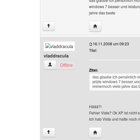
das glaube ich persönlich nich
windows 7 besser und leistun
jahre das beste
Website dieses Benutz
↑
16.11.2008 um 09:23
Titel:
vladdracula
vladdracula Benutzer-Profile anzeigen
Offline
Zitat:
das glaube ich persönlich n
jetzte windows 7 besser un
immernoch viele jahre das 
Häää?!
Fehler Vista? Ok XP ist nicht 
Ich hab Vista und hatte noch n
Website dieses Benutze
↑