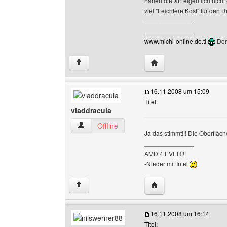
haben die XP eigentlich nicht
viel "Leichtere Kost" für den 
______________
______________
www.michi-online.de.tl
Dor
Website dieses Benutze
↑
16.11.2008 um 15:09
Titel:
vladdracula
vladdracula Benutzer-Profile anzeigen
Offline
Ja das stimmt!!! Die Oberfläch
______________
AMD 4 EVER!!!
-Nieder mit Intel
Website dieses Benutze
↑
16.11.2008 um 16:14
Titel: