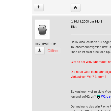
Website dieses Benutze
↑
16.11.2008 um 14:43
Titel:
Hallo, also ich kann nur sage
michi-online
Touchscreennavgation usw. ist
michi-online Benutzer-Profile anzeigen
Offline
finde es ist zwar eine tolle Spie
Gibt es bei Win7 überhaupt n
Die neue Oberfläche ähnelt ja
Verkauf von Win7 ändern?
Es kursieren viel zu viele Vid
jemand aufklären?
Wäre se
Der meinung das Win 7 eine Ar