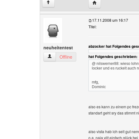
Website dieses Benutz
↑
17.11.2008 um 16:17
Titel:
abzocker hat Folgendes ges
neuheitentest
neuheitentest Benutzer-Profile anzeigen
Offline
hat Folgendes geschrieben:
@ nilswerner88: wieso lohnt
locker und es ruckelt auch n
mfg,
Dominic
also es kann zu einem pc fr
standart geht sry das stimmt ni
also vista hab ich seit gut ne
o.a. naja vllt einfach glück be