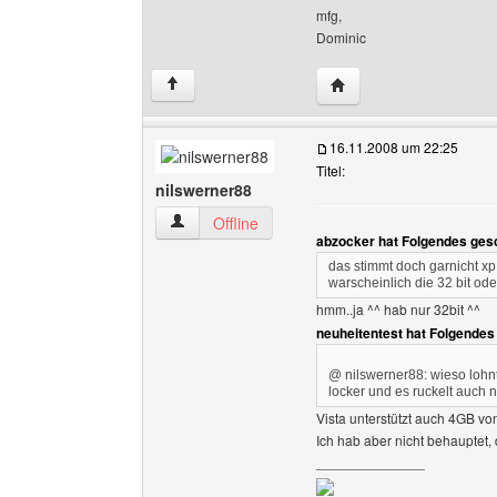
mfg,
Dominic
Website dieses Benutze
↑
16.11.2008 um 22:25
Titel:
nilswerner88
nilswerner88 Benutzer-Profile anzeigen
Offline
abzocker hat Folgendes ges
das stimmt doch garnicht xp
warscheinlich die 32 bit od
hmm..ja ^^ hab nur 32bit ^^
neuheitentest hat Folgendes
@ nilswerner88: wieso lohnt
locker und es ruckelt auch n
Vista unterstützt auch 4GB von
Ich hab aber nicht behauptet, d
______________