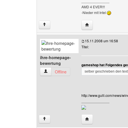
______________
AMD 4 EVER!!!
-Nieder mit Intel
Website dieses Benutze
↑
15.11.2008 um 16:58
Titel:
ihre-homepage-
bewertung
gameshop hat Folgendes ge
ihre-homepage-bewertung Benutzer-Profile an
Offline
selber geschrieben den text
http://www.gulli.com/news/win
______________
Website dieses Benutz
↑