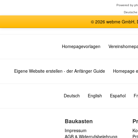
Powered by
p
Deutsche
© 2026 webme GmbH, De
Homepagevorlagen
Vereinshomep
Eigene Website erstellen - der Anfänger Guide
Homepage er
Deutsch
English
Español
Fr
Baukasten
P
Impressum
Ko
AGB & Widerrufsbelehrung
Pri