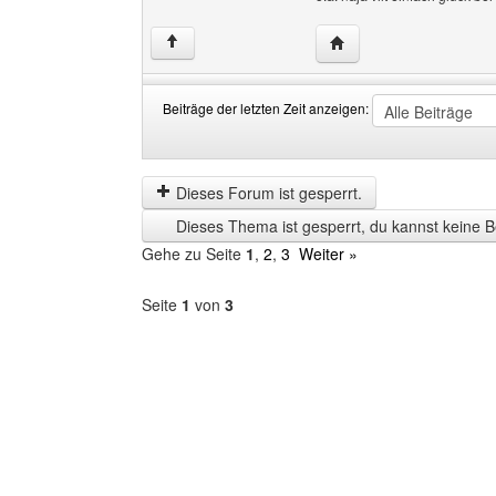
Website dieses Benutze
↑
Beiträge der letzten Zeit anzeigen:
Beiträge
Order
der
by
letzten
Dieses Forum ist gesperrt.
Zeit
Dieses Thema ist gesperrt, du kannst keine B
anzeigen
Gehe zu Seite
1
,
2
,
3
Weiter »
Seite
1
von
3
Forum
auswählen