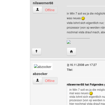
nilswerner88
nilswerner88 Benutzer-Profile anzeigen
Offline
in Win 7 soll es ja die mögli
was neues
vista lohnt sich eigentlich n
prozessor (von xp werden näml
nochmal vista drauf mach, ab
______________
Website dieses Benutze
↑
16.11.2008 um 17:27
Titel:
abzocker
abzocker Benutzer-Profile anzeigen
Offline
nilswerner88 hat Folgendes 
in Win 7 soll es ja die mög
mal was neues
vista lohnt sich eigentlich
prozessor (von xp werden nä
hier nochmal vista drauf m