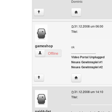
Dominic
Website dieses Benutze
↑
31.12.2008 um 06:00
Titel:
gameshop
ok
______________
gameshop Benutzer-Profile anzeigen
Offline
Video Portal Unplugged
Neues Gewinnspiel #1
Neues Gewinnspiel #2
Website dieses Benutz
↑
31.12.2008 um 14:10
Titel:
paid4-list