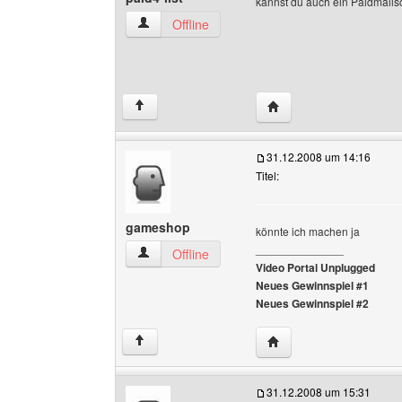
kannst du auch ein Paidmails
paid4-list Benutzer-Profile anzeigen
Offline
Website dieses Benutzer
↑
31.12.2008 um 14:16
Titel:
gameshop
könnte ich machen ja
______________
gameshop Benutzer-Profile anzeigen
Offline
Video Portal Unplugged
Neues Gewinnspiel #1
Neues Gewinnspiel #2
Website dieses Benutz
↑
31.12.2008 um 15:31