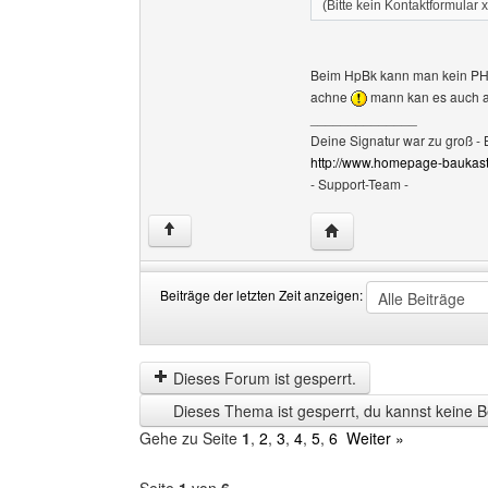
(Bitte kein Kontaktformular 
Beim HpBk kann man kein PH
achne
mann kan es auch a
______________
Deine Signatur war zu groß - 
http://www.homepage-baukast
- Support-Team -
Website dieses Benutze
↑
Beiträge der letzten Zeit anzeigen:
Beiträge
Order
der
by
letzten
Dieses Forum ist gesperrt.
Zeit
Dieses Thema ist gesperrt, du kannst keine B
anzeigen
Gehe zu Seite
1
,
2
,
3
,
4
,
5
,
6
Weiter »