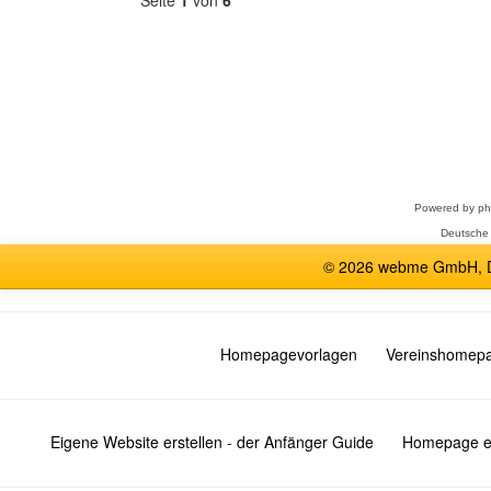
Seite
1
von
6
Forum
auswählen
Powered by
p
Deutsche
© 2026 webme GmbH, De
Homepagevorlagen
Vereinshomep
Eigene Website erstellen - der Anfänger Guide
Homepage er