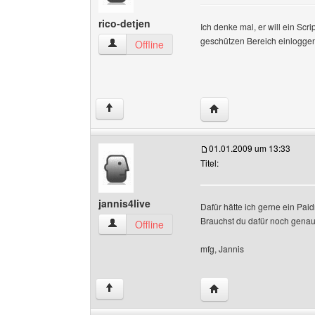
rico-detjen
Ich denke mal, er will ein Scr
geschützen Bereich einloggen
rico-detjen Benutzer-Profile anzeigen
Offline
Website dieses Benutze
↑
01.01.2009 um 13:33
Titel:
jannis4live
Dafür hätte ich gerne ein Paid
Brauchst du dafür noch genau
jannis4live Benutzer-Profile anzeigen
Offline
mfg, Jannis
Website dieses Benutze
↑