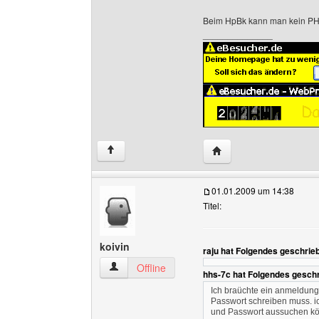
Beim HpBk kann man kein PH
______________
Website dieses Benutze
↑
01.01.2009 um 14:38
Titel:
koivin
raju hat Folgendes geschrie
koivin Benutzer-Profile anzeigen
Offline
hhs-7c hat Folgendes gesch
Ich braüchte ein anmeldun
Passwort schreiben muss. i
und Passwort aussuchen kö