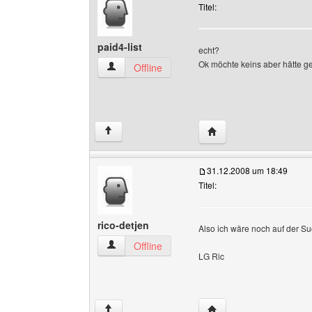
Titel:
paid4-list
echt?
Ok möchte keins aber hätte g
paid4-list Benutzer-Profile anzeigen
Offline
Website dieses Benutzer
↑
31.12.2008 um 18:49
Titel:
rico-detjen
Also ich wäre noch auf der S
rico-detjen Benutzer-Profile anzeigen
Offline
LG Ric
Website dieses Benutze
↑