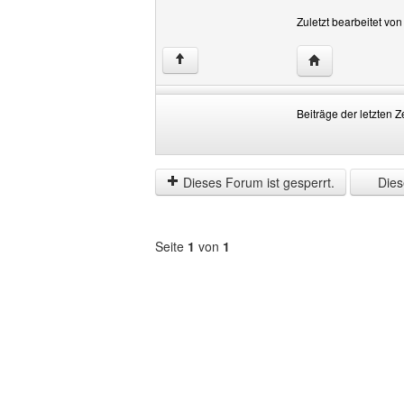
Zuletzt bearbeitet vo
Website dieses 
↑
Beiträge der letzten Z
Beiträge
Order
der
by
letzten
Dieses Forum ist gesperrt.
Diese
Zeit
anzeigen
Seite
1
von
1
Forum
auswählen