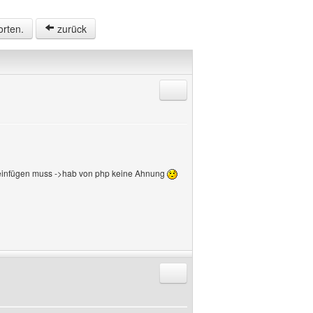
orten.
zurück
Antworten mit Zitat
 einfügen muss ->hab von php keine Ahnung
Antworten mit Zitat