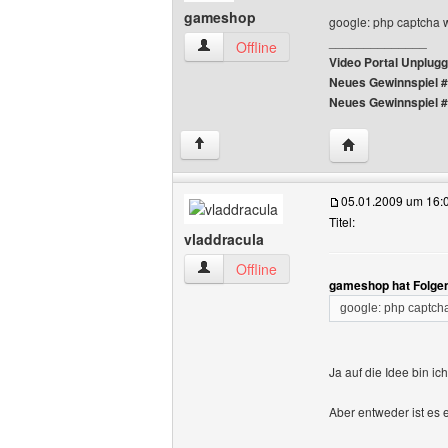
gameshop
google: php captcha 
______________
gameshop Benutzer-Profile anzeigen
Offline
Video Portal Unplug
Neues Gewinnspiel 
Neues Gewinnspiel 
Website dieses 
↑
05.01.2009 um 16:
Titel:
vladdracula
vladdracula Benutzer-Profile anzeigen
Offline
gameshop hat Folge
google: php captch
Ja auf die Idee bin i
Aber entweder ist es e