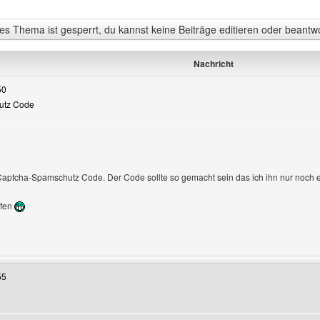
s Thema ist gesperrt, du kannst keine Beiträge editieren oder beantw
Nachricht
50
hutz Code
Captcha-Spamschutz Code. Der Code sollte so gemacht sein das ich ihn nur noch
lfen
Benutzers besuchen: vladdracula
55