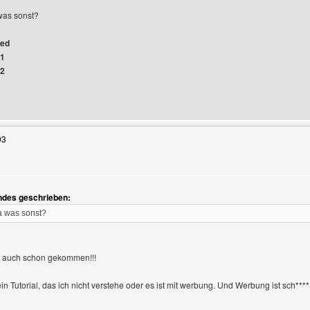
was sonst?
ged
#1
#2
Benutzers besuchen: gameshop
03
ndes geschrieben:
a was sonst?
ch auch schon gekommen!!!
in Tutorial, das ich nicht verstehe oder es ist mit werbung. Und Werbung ist sch****