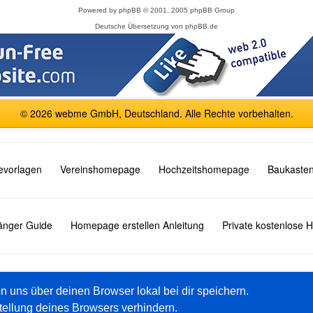
Powered by
phpBB
© 2001, 2005 phpBB Group
Deutsche Übersetzung von
phpBB.de
© 2026 webme GmbH, Deutschland. Alle Rechte vorbehalten.
vorlagen
Vereinshomepage
Hochzeitshomepage
Baukasten
fänger Guide
Homepage erstellen Anleitung
Private kostenlose
English
Español
Français
Italiano
Polski
Русский
on uns über deinen Browser lokal bei dir speichern.
tellung deines Browsers verhindern.