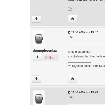
______________
Website dieses Benutz
↑
09.06.2009 um 19:07
Titel:
doomphoenixx
ruhig bleiben man
anscheinend hat hier noch ke
doomphoenixx Benutzer-Profile anzeigen
Offline
______________
*** Signatur editiert vom Sup
Website dieses Benut
↑
09.06.2009 um 19:23
Titel: