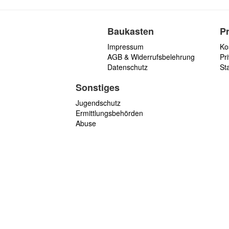
Baukasten
P
Impressum
Ko
AGB & Widerrufsbelehrung
Pri
Datenschutz
St
Sonstiges
Jugendschutz
Ermittlungsbehörden
Abuse