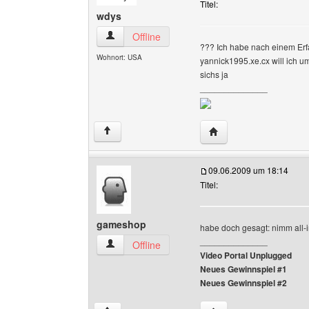
Titel:
wdys
wdys Benutzer-Profile anzeigen
Offline
??? Ich habe nach einem Erfa
Wohnort: USA
yannick1995.xe.cx will ich u
sichs ja
______________
Website dieses Benutz
↑
09.06.2009 um 18:14
Titel:
gameshop
habe doch gesagt: nimm all-i
______________
gameshop Benutzer-Profile anzeigen
Offline
Video Portal Unplugged
Neues Gewinnspiel #1
Neues Gewinnspiel #2