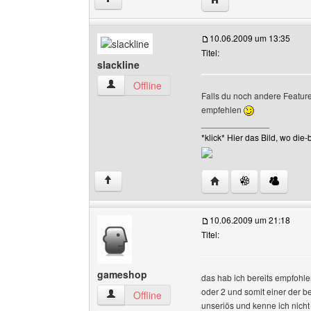
10.06.2009 um 13:35
Titel:
slackline
slackline Benutzer-Profile anzeigen
Offline
Falls du noch andere Features
empfehlen
______________
*klick* Hier das Bild, wo d
Website dieses Benutze
↑
10.06.2009 um 21:18
Titel:
gameshop
das hab ich bereits empfohlen
oder 2 und somit einer der 
gameshop Benutzer-Profile anzeigen
Offline
unseriös und kenne ich nicht