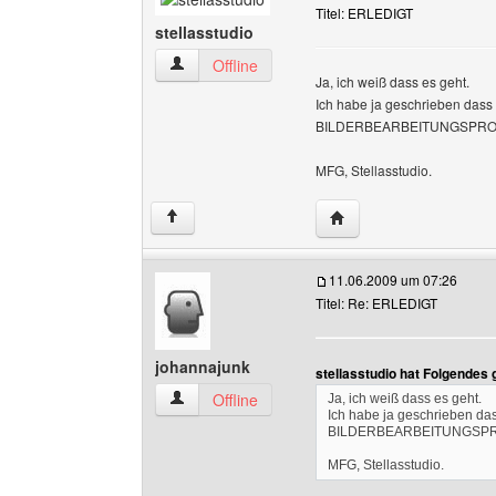
Titel: ERLEDIGT
stellasstudio
stellasstudio Benutzer-Profile anzeigen
Offline
Ja, ich weiß dass es geht.
Ich habe ja geschrieben das
BILDERBEARBEITUNGSPROGRAM
MFG, Stellasstudio.
Website dieses Benutze
↑
11.06.2009 um 07:26
Titel: Re: ERLEDIGT
johannajunk
stellasstudio hat Folgendes
johannajunk Benutzer-Profile anzeigen
Offline
Ja, ich weiß dass es geht.
Ich habe ja geschrieben d
BILDERBEARBEITUNGSPROGR
MFG, Stellasstudio.