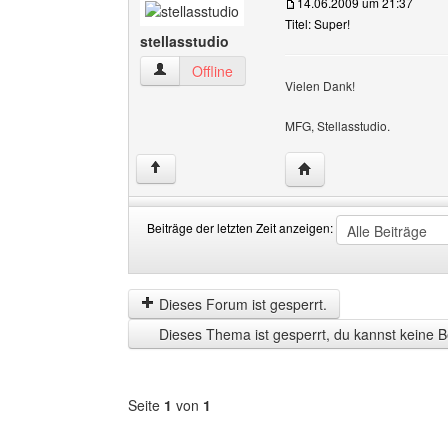
14.06.2009 um 21:37
Titel: Super!
stellasstudio
stellasstudio Benutzer-Profile anzeigen
Offline
Vielen Dank!
MFG, Stellasstudio.
Website dieses Benutze
↑
Beiträge der letzten Zeit anzeigen:
Beiträge
Order
der
by
letzten
Dieses Forum ist gesperrt.
Zeit
Dieses Thema ist gesperrt, du kannst keine B
anzeigen
Seite
1
von
1