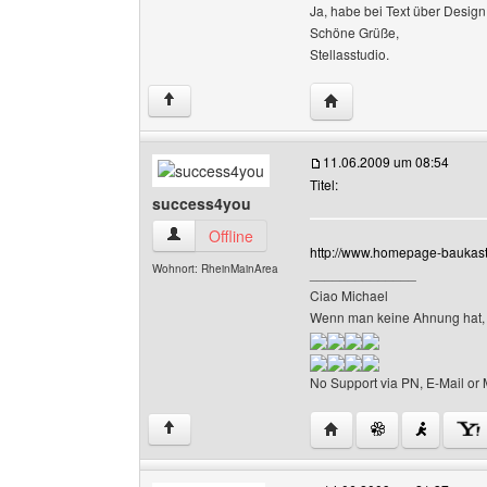
Ja, habe bei Text über Design
Schöne Grüße,
Stellasstudio.
Website dieses Benutze
↑
11.06.2009 um 08:54
Titel:
success4you
success4you Benutzer-Profile anzeigen
Offline
http://www.homepage-baukast
Wohnort: RheinMainArea
______________
Ciao Michael
Wenn man keine Ahnung hat, 
No Support via PN, E-Mail or 
Website dieses Benutz
↑