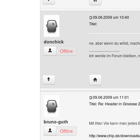
09.06.2009 um 10:40
Titel:
donchick
ne, aber wenn du willst, mach
______________
donchick Benutzer-Profile anzeigen
Offline
Ich werde im Forum bleiben, 
Website dieses Benutze
↑
09.06.2009 um 11:01
Titel: Re: Header in Groesse 
bruno-guth
Mit Irfan Vie kann man jedes
bruno-guth Benutzer-Profile anzeigen
Offline
http://www.chip.de/download