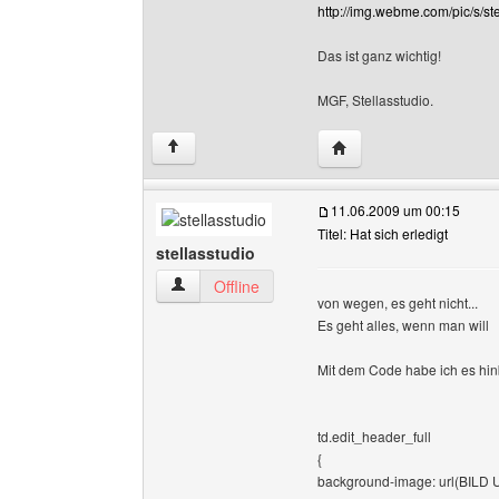
http://img.webme.com/pic/s/ste
Das ist ganz wichtig!
MGF, Stellasstudio.
Website dieses Benutze
↑
11.06.2009 um 00:15
Titel: Hat sich erledigt
stellasstudio
stellasstudio Benutzer-Profile anzeigen
Offline
von wegen, es geht nicht...
Es geht alles, wenn man will
Mit dem Code habe ich es h
td.edit_header_full
{
background-image: url(BILD 