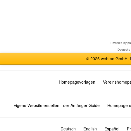
Forum
auswählen
Powered by
p
Deutsche
© 2026 webme GmbH, De
Homepagevorlagen
Vereinshomep
Eigene Website erstellen - der Anfänger Guide
Homepage er
Deutsch
English
Español
Fr