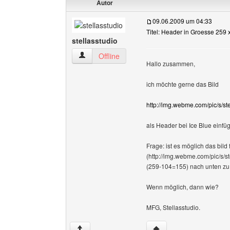
Autor
09.06.2009 um 04:33
Titel: Header in Groesse 259 
stellasstudio
stellasstudio Benutzer-Profile anzeigen
Offline
Hallo zusammen,
ich möchte gerne das Bild
http://img.webme.com/pic/s/ste
als Header bei Ice Blue einfüg
Frage: ist es möglich das bild
(http://img.webme.com/pic/s/s
(259-104=155) nach unten zu
Wenn möglich, dann wie?
MFG, Stellasstudio.
Website dieses Benutze
↑