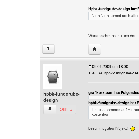
Hpbk-fundgrube-design hat 
Nein Nein kommt noch alle
Warum schreibst du uns dann 
Website dieses Benutze
↑
09.06.2009 um 18:00
Titel: Re: hpbk-fundgrube-des
grafikerxteam hat Folgende
hpbk-fundgrube-
design
hpbk-fundgrube-design hat 
hpbk-fundgrube-design Benutzer-Profile anzei
Offline
Hallo zusammen auf Meiner 
kostenlos
bestimmt gutes Projekt!!!