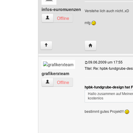
infos-euromuenzen
Verstehe iich auch nicht..xD
infos-euromuenzen Benutzer-Profile anzeigen
Offline
mfg
Website dieses Benutz
↑
09.06.2009 um 17:55
Titel: Re: hpbk-fundgrube-des
grafikerxteam
grafikerxteam Benutzer-Profile anzeigen
Offline
hpbk-fundgrube-design hat 
Hallo zusammen auf Meiner 
kostenlos
bestimmt gutes Projekt!!!