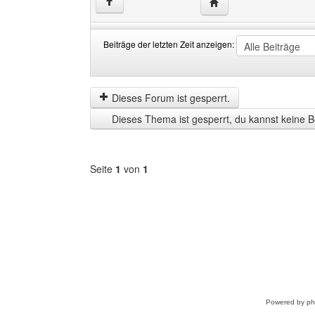
Website dieses Benutze
↑
Beiträge der letzten Zeit anzeigen:
Beiträge
Order
der
by
letzten
Dieses Forum ist gesperrt.
Zeit
Dieses Thema ist gesperrt, du kannst keine B
anzeigen
Seite
1
von
1
Forum
auswählen
Powered by
p