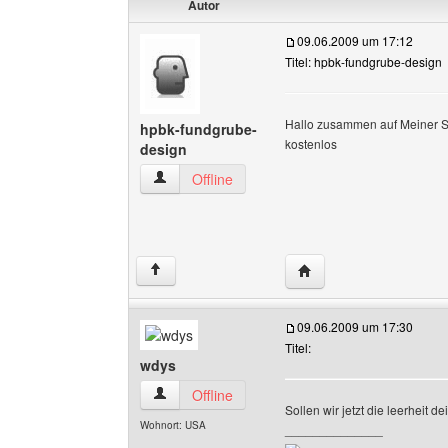
Autor
09.06.2009 um 17:12
Titel: hpbk-fundgrube-design
Hallo zusammen auf Meiner Se
hpbk-fundgrube-
kostenlos
design
hpbk-fundgrube-design Benutzer-Profile anzei
Offline
Website dieses Benutz
↑
09.06.2009 um 17:30
Titel:
wdys
wdys Benutzer-Profile anzeigen
Offline
Sollen wir jetzt die leerheit d
Wohnort: USA
______________