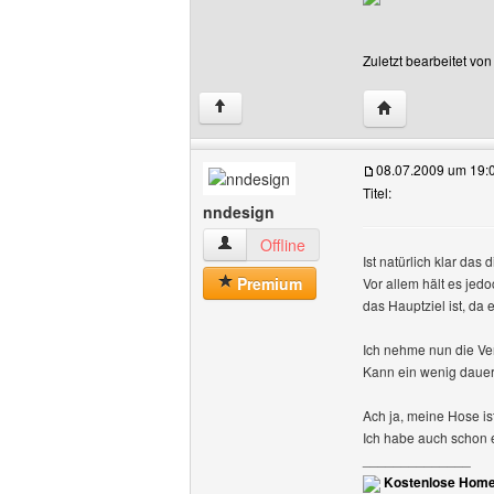
Zuletzt bearbeitet vo
Website dieses 
↑
08.07.2009 um 19:
Titel:
nndesign
nndesign Benutzer-Profile anzeigen
Offline
Ist natürlich klar das
Premium
Vor allem hält es jedo
das Hauptziel ist, da
Ich nehme nun die Ve
Kann ein wenig daue
Ach ja, meine Hose is
Ich habe auch schon 
______________
Kostenlose Home