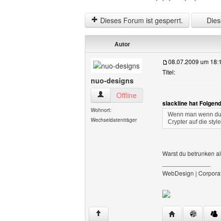
Dieses Forum ist gesperrt.
Diese
Autor
08.07.2009 um 18:
Titel:
nuo-designs
nuo-designs Benutzer-Profile anzeigen
Offline
slackline hat Folgen
Wohnort:
Wenn man wenn du e
Wechseldatenträger
Crypter auf die sty
Warst du betrunken a
______________
WebDesign | Corporat
Website dieses 
↑