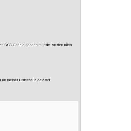
 meinen CSS-Code eingeben musste. An den alten
 an meiner Eisteeseite getestet.