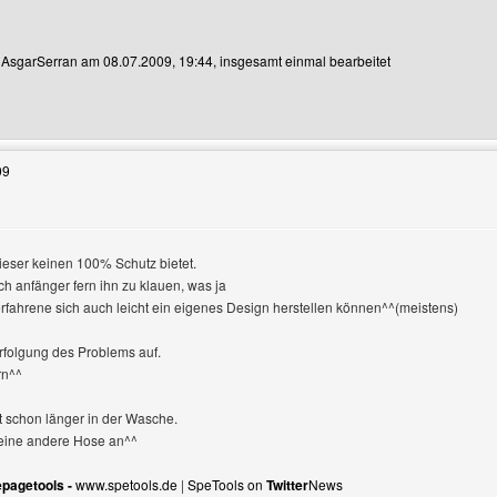
n AsgarSerran am 08.07.2009, 19:44, insgesamt einmal bearbeitet
Benutzers besuchen: AsgarSerran
09
 dieser keinen 100% Schutz bietet.
ch anfänger fern ihn zu klauen, was ja
 erfahrene sich auch leicht ein eigenes Design herstellen können^^(meistens)
rfolgung des Problems auf.
rn^^
t schon länger in der Wasche.
eine andere Hose an^^
pagetools -
www.spetools.de
|
SpeTools on
Twitter
News