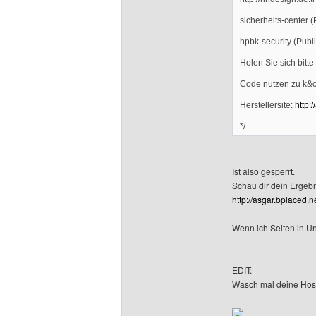
sicherheits-center (
hpbk-security (Publ
Holen Sie sich bitt
Code nutzen zu k&
Herstellersite:
http:
*/
Ist also gesperrt.
Schau dir dein Ergeb
http://asgar.bplaced.ne
Wenn ich Seiten in Un
EDIT:
Wasch mal deine Hose,
______________