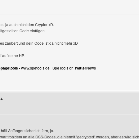
dest ja auch nicht den Crypter xD.
tgestellten Code einfügen.
es zaubert und dein Code ist da nicht mehr xD
ff auf deine HP.
pagetools -
www.spetools.de
|
SpeTools on
Twitter
News
Benutzers besuchen: nndesign
44
hält Anfänger sicherlich fern, ja.
war trotzdem an alle CSS-Codes, die hiermit "gecrypted" werden, aber es wird si