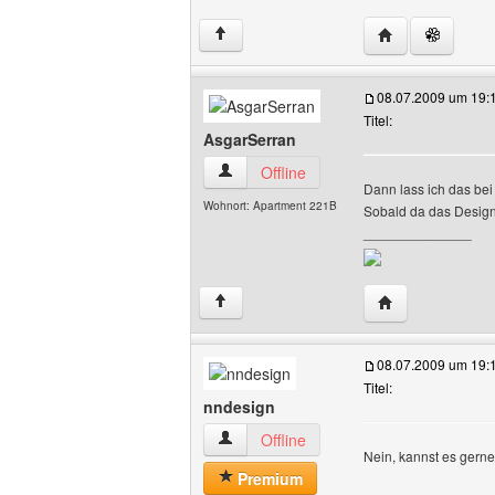
Website dieses 
↑
08.07.2009 um 19:
Titel:
AsgarSerran
AsgarSerran Benutzer-Profile anzeigen
Offline
Dann lass ich das bei
Wohnort: Apartment 221B
Sobald da das Design w
______________
Website dieses 
↑
08.07.2009 um 19:
Titel:
nndesign
nndesign Benutzer-Profile anzeigen
Offline
Nein, kannst es gerne 
Premium