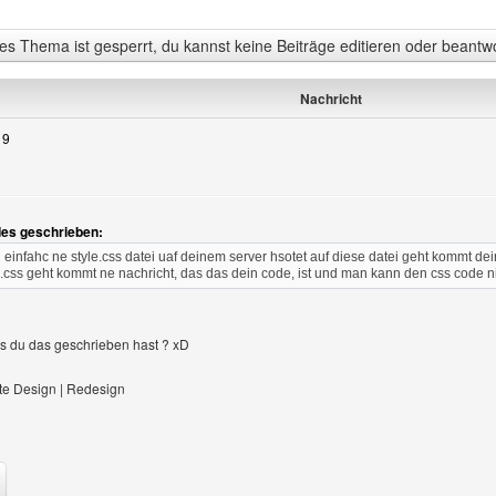
s Thema ist gesperrt, du kannst keine Beiträge editieren oder beantw
Nachricht
19
des geschrieben:
infahc ne style.css datei uaf deinem server hsotet auf diese datei geht kommt 
le.css geht kommt ne nachricht, das das dein code, ist und man kann den css code n
ls du das geschrieben hast ? xD
e Design | Redesign
Benutzers besuchen: nuo-designs