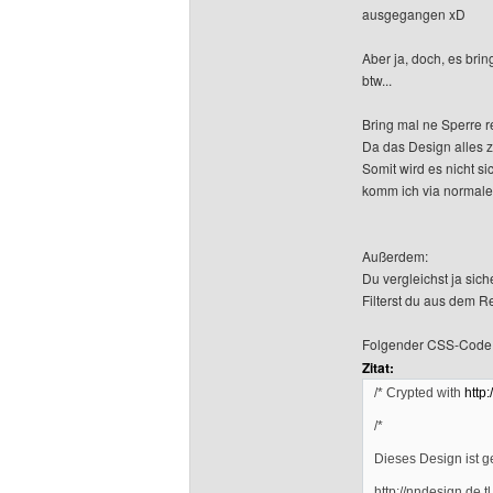
ausgegangen xD
Aber ja, doch, es bri
btw...
Bring mal ne Sperre r
Da das Design alles zi
Somit wird es nicht s
komm ich via normale
Außerdem:
Du vergleichst ja sich
Filterst du aus dem R
Folgender CSS-Code
Zitat:
/* Crypted with
http:
/*
Dieses Design ist g
http://nndesign.de.tl