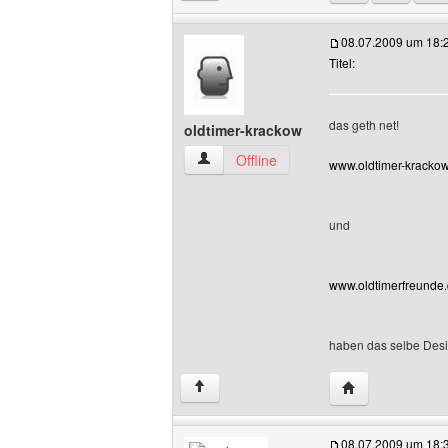
08.07.2009 um 18:
Titel:
das geth net!
oldtimer-krackow
oldtimer-krackow Benutzer-Profile anze
Offline
www.oldtimer-krackow.
und
www.oldtimerfreunde.d
haben das selbe Desi
Website dieses 
↑
08.07.2009 um 18: