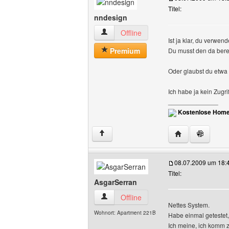
Titel:
nndesign
nndesign Benutzer-Profile anzeigen
Offline
Ist ja klar, du verwen
Premium
Du musst den da berei
Oder glaubst du etwa 
Ich habe ja kein Zugri
______________
Kostenlose Home
Website dieses 
↑
08.07.2009 um 18:
Titel:
AsgarSerran
AsgarSerran Benutzer-Profile anzeigen
Offline
Nettes System.
Wohnort: Apartment 221B
Habe einmal getestet, 
Ich meine, ich komm z