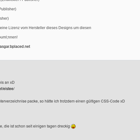
Publisher)
isher)
e eine Lizenz vom Hersteller dieses Designs um diesen
ouml;nnen!
//asgar.bplaced.net
nis an xD
t/eistee/
terverzeichnise packe, so hätte ich trotzdem einen gültigen CSS-Code xD
 die ist schon seit einigen tagen dreckig