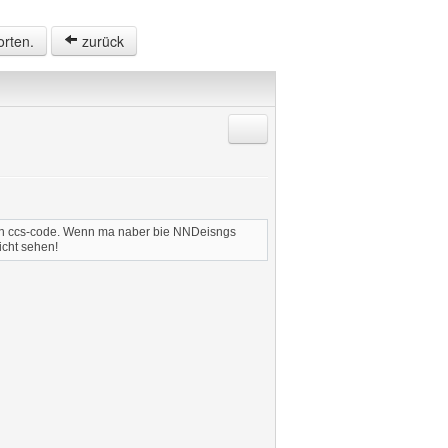
orten.
zurück
Antworten mit Zitat
dein ccs-code. Wenn ma naber bie NNDeisngs
icht sehen!