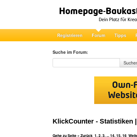
Registrieren
Forum
Tipps
Suche im Forum:
Suche im Forum
Suche
KlickCounter - Statistiken 
Gehe zu Seite
« Zurück
1
,
2
,
3
, ...
14
,
15
,
16
Weit