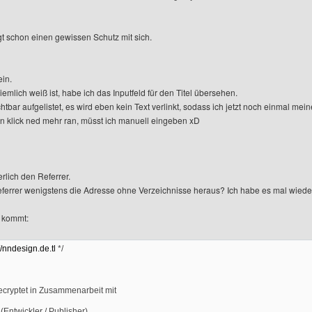
ngt schon einen gewissen Schutz mit sich.
ein.
emlich weiß ist, habe ich das Inputfeld für den Titel übersehen.
ichtbar aufgelistet, es wird eben kein Text verlinkt, sodass ich jetzt noch einmal
n klick ned mehr ran, müsst ich manuell eingeben xD
erlich den Referrer.
eferrer wenigstens die Adresse ohne Verzeichnisse heraus? Ich habe es mal wieder
 kommt:
//nndesign.de.tl
*/
ecryptet in Zusammenarbeit mit
 (Entwickler / Publisher)