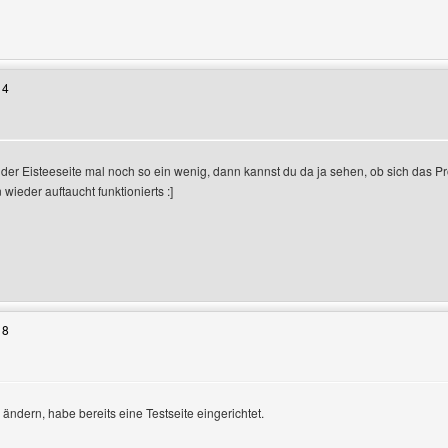
Benutzers besuchen: nndesign
14
 der Eisteeseite mal noch so ein wenig, dann kannst du da ja sehen, ob sich das Pr
ieder auftaucht funktionierts :]
Benutzers besuchen: AsgarSerran
18
ändern, habe bereits eine Testseite eingerichtet.