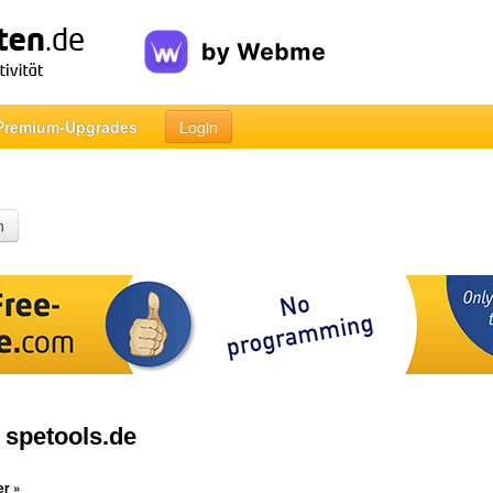
Premium-Upgrades
Login
n
| spetools.de
er »