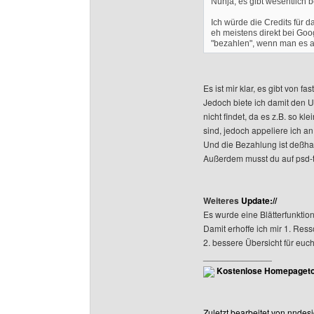
Nunja, es gibt wesentlich
Ich würde die Credits für 
eh meistens direkt bei Go
"bezahlen", wenn man es 
Es ist mir klar, es gibt von f
Jedoch biete ich damit den U
nicht findet, da es z.B. so kl
sind, jedoch appeliere ich a
Und die Bezahlung ist deßhal
Außerdem musst du auf psd-tu
Weiteres
Update://
Es wurde eine Blätterfunkti
Damit erhoffe ich mir 1. Res
2. bessere Übersicht für euch
______________
Kostenlose Homepageto
Zuletzt bearbeitet von nndes