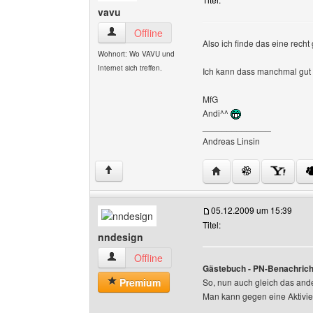
vavu
vavu Benutzer-Profile anzeigen
Offline
Also ich finde das eine recht
Wohnort: Wo VAVU und
Internet sich treffen.
Ich kann dass manchmal gut
MfG
Andi^^
______________
Andreas Linsin
Website dieses Benutz
↑
05.12.2009 um 15:39
Titel:
nndesign
nndesign Benutzer-Profile anzeigen
Offline
Gästebuch - PN-Benachrich
Premium
So, nun auch gleich das and
Man kann gegen eine Aktivie