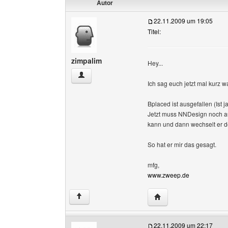
Autor
22.11.2009 um 19:05
Titel:
zimpalim
Hey...
zimpalim Benutzer-Profile anzeigen
Ich sag euch jetzt mal kurz w
Bplaced ist ausgefallen (Ist 
Jetzt muss NNDesign noch au
kann und dann wechselt er d
So hat er mir das gesagt.
mfg,
www.zweep.de
Website dieses Benutz
↑
22.11.2009 um 22:17