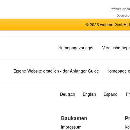
Powered by
p
Deutsche
© 2026 webme GmbH, De
Homepagevorlagen
Vereinshomep
Eigene Website erstellen - der Anfänger Guide
Homepage er
Deutsch
English
Español
Fr
Baukasten
P
Impressum
Ko