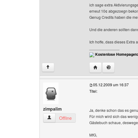
ich sage extra Aktivierungsg
erneut 10¢ abgezoegn beko
Genug Credits haben die mei
Und die anderen sollten dan
Ich hoffe, dass dieses Extra 
______________
Kostenlose Homepageto
Website dieses Benutz
↑
05.12.2009 um 16:37
Titel:
zimpalim
Ja, denke schon das es genut
Für mich wird sich das wenig
zimpalim Benutzer-Profile anzeigen
Offline
Gästebuch schaue, deswegen b
MfG,