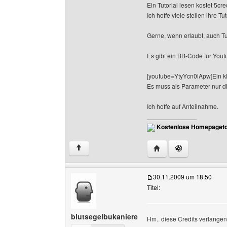
Ein Tutorial lesen kostet 5cr
Ich hoffe viele stellen ihre Tut
Gerne, wenn erlaubt, auch Tu
Es gibt ein BB-Code für Yout
[youtube=YtyYcn0iApw]Ein kle
Es muss als Parameter nur d
Ich hoffe auf Anteilnahme.
______________
Kostenlose Homepageto
Website dieses Benutz
↑
30.11.2009 um 18:50
Titel:
blutsegelbukaniere
Hm.. diese Credits verlangen