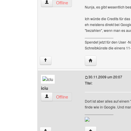
blutsegelbukaniere Benutzer-Profile anzeigen
Offline
Nunja, es gibt wesentlich b
Ich würde die Credits für da
eh meistens direkt bei Goog
"bezahlen", wenn man es au
______________
Spendet jetzt für den User -N
Schreibkünste die einens 11-
Website dieses Benutz
↑
30.11.2009 um 20:07
Titel:
iciu
iciu Benutzer-Profile anzeigen
Offline
Dort ist aber alles auf einem
finde wie in Google. Und man
______________
Website dieses Benutz