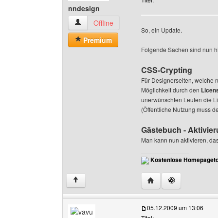
nndesign
nndesign Benutzer-Profile anzeigen
Offline
So, ein Update.
Premium
Folgende Sachen sind nun 
CSS-Crypting
Für Designerseiten, welche 
Möglichkeit durch den
Licen
unerwünschten Leuten die Li
(Öffentliche Nutzung muss dea
Gästebuch - Aktivie
Man kann nun aktivieren, da
______________
Kostenlose Homepageto
Website dieses Benutz
↑
05.12.2009 um 13:06
Titel: