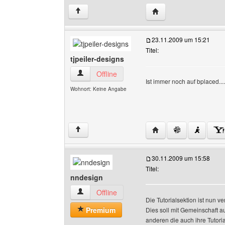
Website dieses Benutz
↑
23.11.2009 um 15:21
Titel:
tjpeiler-designs
tjpeiler-designs Benutzer-Profile anzeigen
Offline
Ist immer noch auf bplaced....
Wohnort: Keine Angabe
Website dieses Benutze
↑
30.11.2009 um 15:58
Titel:
nndesign
nndesign Benutzer-Profile anzeigen
Offline
Die Tutorialsektion ist nun ve
Premium
Dies soll mit Gemeinschaft au
anderen die auch ihre Tutoria