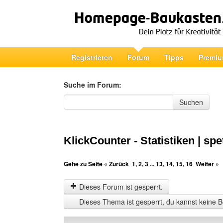
Registrieren
Forum
Tipps
Premiu
Suche im Forum:
Suche im Forum
Suchen
KlickCounter - Statistiken | spe
Gehe zu Seite
« Zurück
1
,
2
,
3
...
13
,
14
,
15
,
16
Weiter »
Dieses Forum ist gesperrt.
Dieses Thema ist gesperrt, du kannst keine B