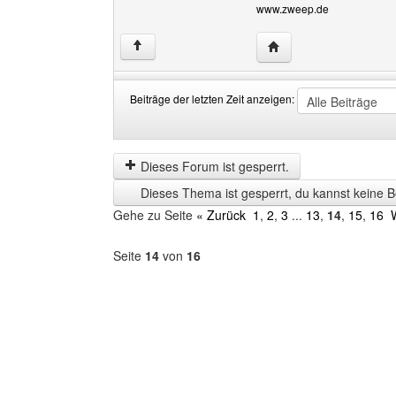
www.zweep.de
Website dieses Benutz
↑
Beiträge der letzten Zeit anzeigen:
Beiträge
Order
der
by
letzten
Dieses Forum ist gesperrt.
Zeit
Dieses Thema ist gesperrt, du kannst keine B
anzeigen
Gehe zu Seite
« Zurück
1
,
2
,
3
...
13
,
14
,
15
,
16
Seite
14
von
16
Forum
auswählen