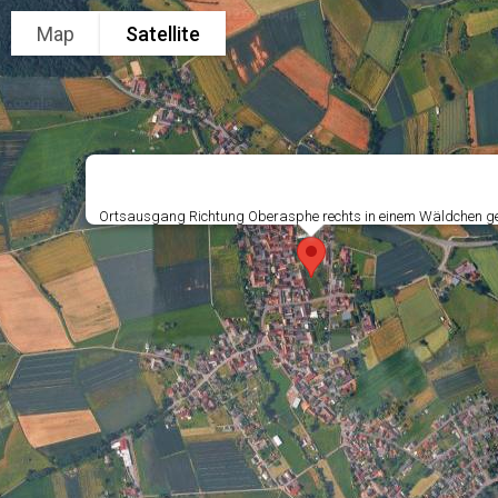
Map
Satellite
Ortsausgang Richtung Oberasphe rechts in einem Wäldchen ge