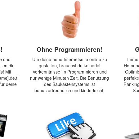
!
Ohne Programmieren!
G
ne und
Um deine neue Internetseite online zu
Immer
len dir
gestalten, brauchst du keinerlei
Homepag
s! Mit
Vorkenntnisse im Programmieren und
Optimi
me].de.tl
nur wenige Minuten Zeit. Die Benutzung
perfekt
für deine
des Baukastensystems ist
Ranking
benutzerfreundlich und kinderleicht!
Su