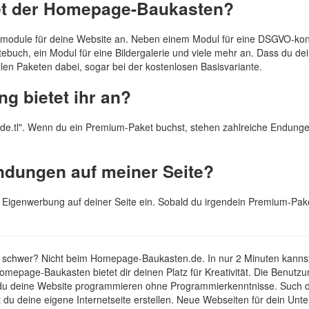
tet der Homepage-Baukasten?
zmodule für deine Website an. Neben einem Modul für eine DSGVO-ko
buch, ein Modul für eine Bildergalerie und viele mehr an. Dass du dein
allen Paketen dabei, sogar bei der kostenlosen Basisvariante.
 bietet ihr an?
".de.tl". Wenn du ein Premium-Paket buchst, stehen zahlreiche Endung
ndungen auf meiner Seite?
r Eigenwerbung auf deiner Seite ein. Sobald du irgendein Premium-Pake
 zu schwer? Nicht beim Homepage-Baukasten.de. In nur 2 Minuten kannst
epage-Baukasten bietet dir deinen Platz für Kreativität. Die Benutzung
 deine Website programmieren ohne Programmierkenntnisse. Such dir
du deine eigene Internetseite erstellen. Neue Webseiten für dein Un