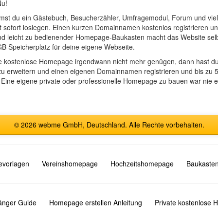
Nu!
 du ein Gästebuch, Besucherzähler, Umfragemodul, Forum und viele
st sofort loslegen. Einen kurzen Domainnamen kostenlos registrieren
r und leicht zu bedienender Homepage-Baukasten macht das Website selb
GB Speicherplatz für deine eigene Webseite.
gene kostenlose Homepage irgendwann nicht mehr genügen, dann hast du 
erweitern und einen eigenen Domainnamen registrieren und bis zu 50
 Eine eigene private oder professionelle Homepage zu bauen war nie e
© 2026 webme GmbH, Deutschland. Alle Rechte vorbehalten.
vorlagen
Vereinshomepage
Hochzeitshomepage
Baukasten
fänger Guide
Homepage erstellen Anleitung
Private kostenlose