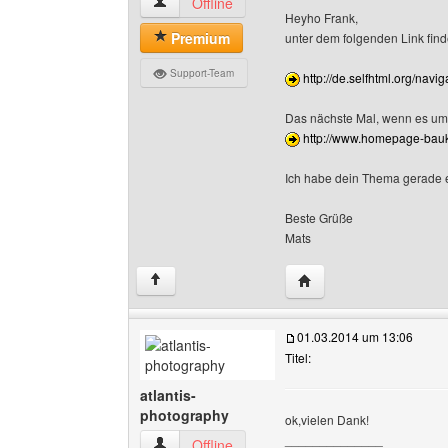
matsk Benutzer-Profile anzeigen
Offline
Heyho Frank,
Premium
unter dem folgenden Link finde
Support-Team
http://de.selfhtml.org/nav
Das nächste Mal, wenn es um H
http://www.homepage-bauk
Ich habe dein Thema gerade
Beste Grüße
Mats
Website dieses Benutz
↑
01.03.2014 um 13:06
Titel:
atlantis-
photography
ok,vielen Dank!
______________
atlantis-photography Benutzer-Profile anzeige
Offline