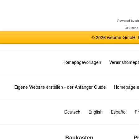
auswählen
Powered by
p
Deutsche
© 2026 webme GmbH, De
Homepagevorlagen
Vereinshomep
Eigene Website erstellen - der Anfänger Guide
Homepage er
Deutsch
English
Español
Fr
Baukasten
P