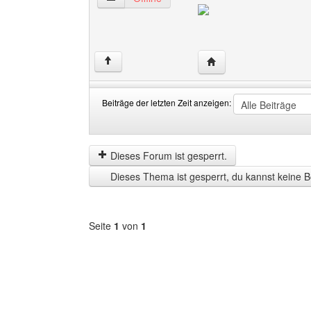
Website dieses Benutze
↑
Beiträge der letzten Zeit anzeigen:
Beiträge
Order
der
by
letzten
Dieses Forum ist gesperrt.
Zeit
Dieses Thema ist gesperrt, du kannst keine B
anzeigen
Seite
1
von
1
Forum