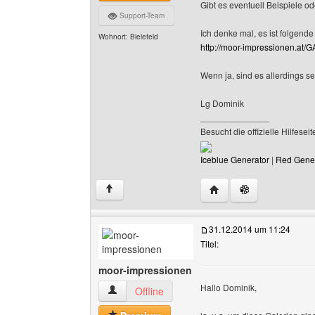
Gibt es eventuell Beispiele o
Support-Team
Ich denke mal, es ist folgende
Wohnort: Bielefeld
http://moor-impressionen.at/
Wenn ja, sind es allerdings s
Lg Dominik
______________
Besucht die offizielle Hilfe
Iceblue Generator
|
Red Gene
Website dieses Benutzer
↑
31.12.2014 um 11:24
Titel:
moor-impressionen
Hallo Dominik,
moor-impressionen Benutzer-Profile anzeigen
Offline