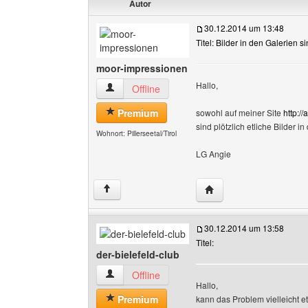
Autor
30.12.2014 um 13:48
Titel: Bilder in den Galerien
moor-impressionen
Hallo,
moor-impressionen Benutzer-Profile anzeigen
Offline
Premium
sowohl auf meiner Site
http://
sind plötzlich etliche Bilder 
Wohnort: Pillerseetal/Tirol
LG Angie
Website dieses Benutz
↑
30.12.2014 um 13:58
Titel:
der-bielefeld-club
der-bielefeld-club Benutzer-Profile anzeigen
Offline
Hallo,
Premium
kann das Problem vielleicht