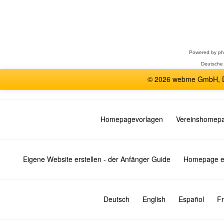
Forum
auswählen
Powered by
p
Deutsche
© 2026 webme GmbH, De
Homepagevorlagen
Vereinshomep
Eigene Website erstellen - der Anfänger Guide
Homepage er
Deutsch
English
Español
Fr