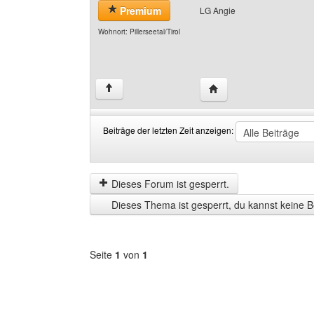
Premium
LG Angie
Wohnort: Pillerseetal/Tirol
Website dieses Benutz
↑
Beiträge der letzten Zeit anzeigen:
Beiträge
Order
der
by
letzten
Dieses Forum ist gesperrt.
Zeit
Dieses Thema ist gesperrt, du kannst keine B
anzeigen
Seite
1
von
1