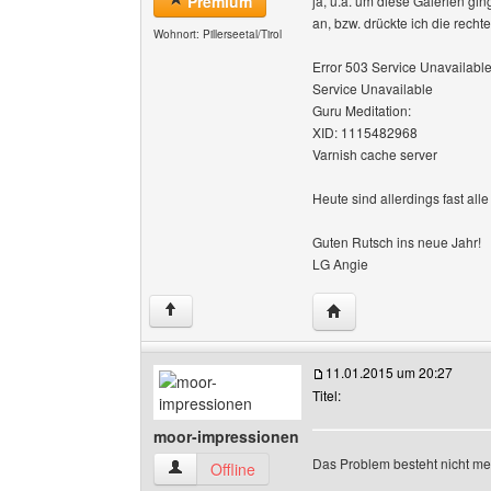
Premium
ja, u.a. um diese Galerien ging
an, bzw. drückte ich die recht
Wohnort: Pillerseetal/Tirol
Error 503 Service Unavailabl
Service Unavailable
Guru Meditation:
XID: 1115482968
Varnish cache server
Heute sind allerdings fast al
Guten Rutsch ins neue Jahr!
LG Angie
Website dieses Benutz
↑
11.01.2015 um 20:27
Titel:
moor-impressionen
Das Problem besteht nicht meh
moor-impressionen Benutzer-Profile anzeigen
Offline