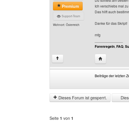
Du solltest am besten
Premium
Ich verschiebs mal zu
Das hilft auch bestim
Support-Team
Danke für das Skript!
Wohnort: Österreich
mfg
______________
Forenregeln
,
FAQ
,
Su
Website dieses B
↑
Beiträge der letzten Z
Beiträge
Order
der
by
letzten
Dieses Forum ist gesperrt.
Diese
Zeit
anzeigen
Seite
1
von
1