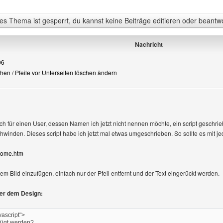
s Thema ist gesperrt, du kannst keine Beiträge editieren oder beantw
Nachricht
06
chen / Pfeile vor Unterseiten löschen ändern
ich für einen User, dessen Namen ich jetzt nicht nennen möchte, ein script geschrie
hwinden. Dieses script habe ich jetzt mal etwas umgeschrieben. So sollte es mit j
l/Home.htm
em Bild einzufügen, einfach nur der Pfeil entfernt und der Text eingerückt werden.
ter dem Design:
vascript">
efügt werden?