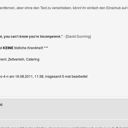
l entfernen, aber ohne den Text zu verschieben, könnt ihr einfach den Einschub auf 
nt, you can’t know you’re incompetent."
- [David Dunning]
st
KEINE
tödliche Krankheit! ***
nt, Zeltverleih, Catering
n o-4-n am 16.08.2011, 11:38, insgesamt 5-mal bearbeitet
Benutzers besuchen: o-4-n
06