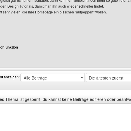
 gleich gar nciht mehr schlafen, dann kommen vielleicht noch mehr so gute Tutoria
 den Design Tutorials, damit man ihn auch wieder schneller findet.
mt sehr vielen, die ihre Homepage ein bisschen "aufpeppen" wollen.
chfunktion
enutzers besuchen: philipp7
eit anzeigen:
s Thema ist gesperrt, du kannst keine Beiträge editieren oder beantw