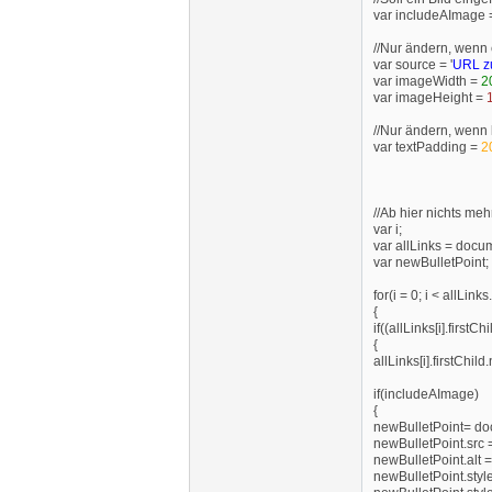
var includeAImage
//Nur ändern, wenn 
var source = '
URL z
var imageWidth =
2
var imageHeight =
//Nur ändern, wenn 
var textPadding =
2
//Ab hier nichts me
var i;
var allLinks = doc
var newBulletPoint;
for(i = 0; i < allLinks
{
if((allLinks[i].first
{
allLinks[i].firstChil
if(includeAImage)
{
newBulletPoint= do
newBulletPoint.src 
newBulletPoint.alt = 
newBulletPoint.style.