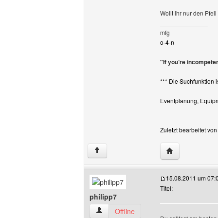
Wollt ihr nur den Pfei
______________
mfg
o-4-n
"If you’re incompete
*** Die Suchfunktion i
Eventplanung, Equipme
Zuletzt bearbeitet vo
Website dieses 
↑
15.08.2011 um 07:
Titel:
philipp7
philipp7 Benutzer-Profile anzeigen
Offline