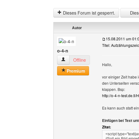
Dieses Forum ist gesperrt.
Diese
Autor
15.08.2011 um 01:
Titel: Aufzählungszei
o-4-n
o-4-n Benutzer-Profile anzeigen
Offline
Hallo,
Premium
vor einiger Zeit habe 
den Unterseiten versc
klappen. Bsp:
http://o-4-n-test.de.t
Es kann auch statt ein
Einfügen bei Text un
Zitat:
<script type="text/ja
//Soll ein Bild eing