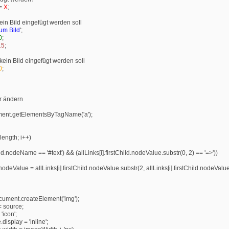
 =
X
;
ein Bild eingefügt werden soll
um Bild
';
0
;
15
;
kein Bild eingefügt werden soll
0
;
hr ändern
ument.getElementsByTagName('a');
.length; i++)
Child.nodeName == '#text') && (allLinks[i].firstChild.nodeValue.substr(0, 2) == '=>'))
d.nodeValue = allLinks[i].firstChild.nodeValue.substr(2, allLinks[i].firstChild.nodeValue
cument.createElement('img');
= source;
'icon';
display = 'inline';