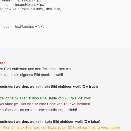
.width = imageWidth + 'px';
.height = imageHeight + 'px';
ore(newBulletPoint, allLinks[i].firstChild);
dingLeft = textPadding + 'px';
zen:
n Pfeil entfernen und den Text einrücken wollt
il durch ein eigenes Bild ersetzen wollt
geändert werden, wenn ihr
ein Bild
einfügen wollt (X = true):
xel ohne px. Hier ist also eine Breite von 20 Pixel definiert
el ohne px. Hier ist also eine Höhe von 15 Pixel definiert
hr aufpassen, da es sonst etwas seltsam aussieht!
geändert werden, wenn ihr
kein Bild
einfügen wollt (X = false):
n Pixel ohne px. Hier wird der Text also um 20 Pixel nach rechts verschoben