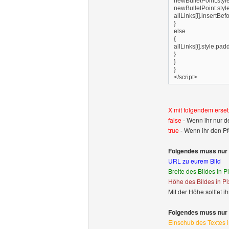
newBulletPoint.style
newBulletPoint.style
allLinks[i].insertBef
}
else
{
allLinks[i].style.pad
}
}
}
</script>
X mit folgendem erset
false
- Wenn ihr nur de
true
- Wenn ihr den Pfe
Folgendes muss nur 
URL zu eurem Bild
Breite des Bildes in Pi
Höhe des Bildes in Pix
Mit der Höhe solltet i
Folgendes muss nur 
Einschub des Textes i