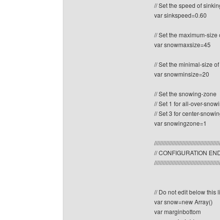
// Set the speed of sink
var sinkspeed=0.60
// Set the maximum-size 
var snowmaxsize=45
// Set the minimal-size o
var snowminsize=20
// Set the snowing-zone
// Set 1 for all-over-snow
// Set 3 for center-snowin
var snowingzone=1
////////////////////////////////////////////
// CONFIGURATION EN
////////////////////////////////////////////
// Do not edit below this 
var snow=new Array()
var marginbottom