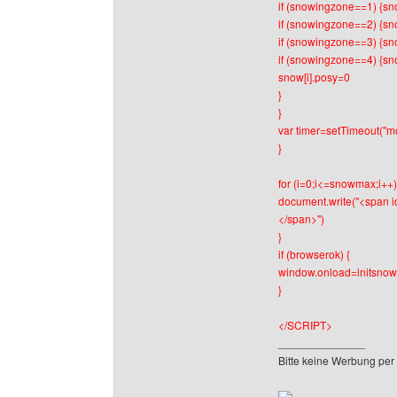
if (snowingzone==1) {sn
if (snowingzone==2) {sn
if (snowingzone==3) {sn
if (snowingzone==4) {sn
snow[i].posy=0
}
}
var timer=setTimeout("m
}
for (i=0;i<=snowmax;i++)
document.write("<span id
</span>")
}
if (browserok) {
window.onload=initsnow
}
</SCRIPT>
______________
Bitte keine Werbung per