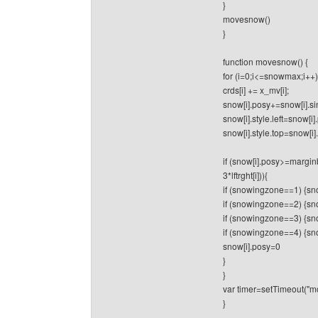
}
movesnow()
}
function movesnow() {
for (i=0;i<=snowmax;i++)
crds[i] += x_mv[i];
snow[i].posy+=snow[i].si
snow[i].style.left=snow[i].
snow[i].style.top=snow[i]
if (snow[i].posy>=marginb
3*lftrght[i])){
if (snowingzone==1) {sn
if (snowingzone==2) {sn
if (snowingzone==3) {sn
if (snowingzone==4) {sn
snow[i].posy=0
}
}
var timer=setTimeout("m
}