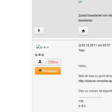
Zuletzt bearbeitet von d
bearbeitet
Website dieses Ben
↑
03.12.2011 um 23:37
Titel:
o-4-n
o-4-n Benutzer-Profile anzeigen
Offline
Hallo,
Premium
falls dir das zu groß ist
http://closure-compiler
Den zu nutzen ist eigentl
______________
mfg
o-4-n