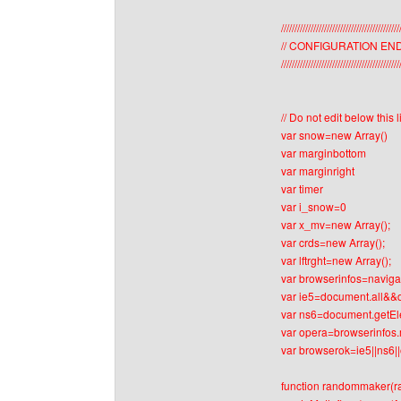
////////////////////////////////////////////
// CONFIGURATION EN
////////////////////////////////////////////
// Do not edit below this 
var snow=new Array()
var marginbottom
var marginright
var timer
var i_snow=0
var x_mv=new Array();
var crds=new Array();
var lftrght=new Array();
var browserinfos=naviga
var ie5=document.all&&
var ns6=document.getEl
var opera=browserinfos.
var browserok=ie5||ns6|
function randommaker(r