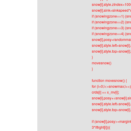
snow[i].style.zIndex=10
snow[i].sink=sinkspeed*s
if (snowingzone==1) {sn
if (snowingzone==2) {sn
if (snowingzone==3) {sn
if (snowingzone==4) {sn
snow[i].posy=randommak
snow[i].style.left=snow[i]
snow[i].style.top=snow[i]
}
movesnow()
}
function movesnow() {
for (i=0;i<=snowmax;i++)
crds[i] += x_mv[i];
snow[i].posy+=snow[i].si
snow[i].style.left=snow[i].
snow[i].style.top=snow[i]
if (snow[i].posy>=marginb
3*lftrght[i])){