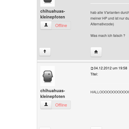
chihuahuas-
hab alle V'arianten durch
kleinepfoten
meiner HP und ist nur du
Alternativcode)
chihuahuas-kleinepfoten Benutzer-Profile anze
Offline
Was mach ich falsch ?
Website dieses Ben
↑
04.12.2012 um 19:58
Titel:
chihuahuas-
HALLOOOOOOOOOOOO ??
kleinepfoten
chihuahuas-kleinepfoten Benutzer-Profile anze
Offline