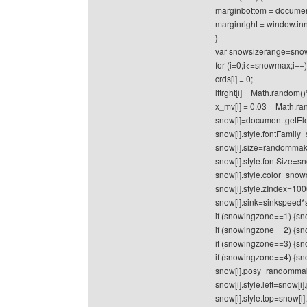
marginbottom = documen
marginright = window.in
}
var snowsizerange=sno
for (i=0;i<=snowmax;i++)
crds[i] = 0;
lftrght[i] = Math.random()
x_mv[i] = 0.03 + Math.ra
snow[i]=document.getEle
snow[i].style.fontFamil
snow[i].size=randomma
snow[i].style.fontSize=sno
snow[i].style.color=sno
snow[i].style.zIndex=10
snow[i].sink=sinkspeed*s
if (snowingzone==1) {sn
if (snowingzone==2) {sn
if (snowingzone==3) {sn
if (snowingzone==4) {sn
snow[i].posy=randommak
snow[i].style.left=snow[i]
snow[i].style.top=snow[i]