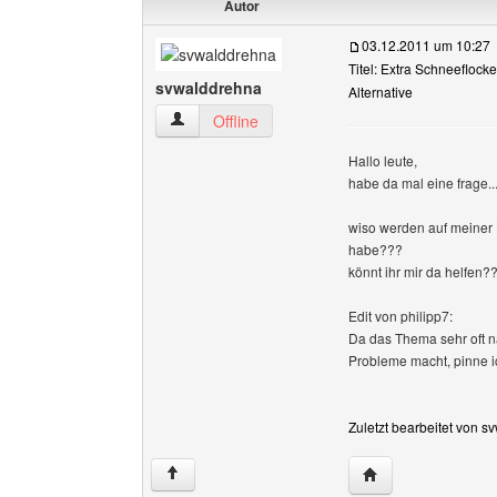
Autor
03.12.2011 um 10:27
Titel: Extra Schneeflocken
svwalddrehna
Alternative
svwalddrehna Benutzer-Profile anzeigen
Offline
Hallo leute,
habe da mal eine frage..
wiso werden auf meiner 
habe???
könnt ihr mir da helfen?
Edit von philipp7:
Da das Thema sehr oft n
Probleme macht, pinne ic
Zuletzt bearbeitet von 
Website dieses Be
↑