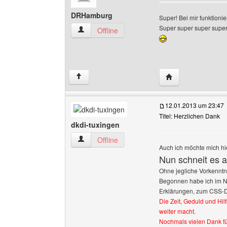
DRHamburg
Super! Bei mir funktioni
Super super super super
DRHamburg Benutzer-Profile anzeigen
Offline
Website dieses B
↑
12.01.2013 um 23:47
Titel: Herzlichen Dank
dkdi-tuxingen
dkdi-tuxingen Benutzer-Profile anzeigen
Offline
Auch ich möchte mich hie
Nun schneit es a
Ohne jegliche Vorkenntni
Begonnen habe ich im N
Erklärungen, zum CSS-D
Die Zeit, Geduld und Hil
weiter macht.
Nochmals vielen Dank fü