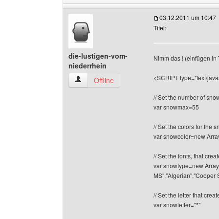
03.12.2011 um 10:47
Titel:
die-lustigen-vom-
Nimm das ! (einfügen in 
niederrhein
<SCRIPT type="text/javas
die-lustigen-vom-niederrhein Benutzer-Profile
Offline
// Set the number of sn
var snowmax=55
// Set the colors for the
var snowcolor=new Array("
// Set the fonts, that cr
var snowtype=new Array(
MS","Algerian","Cooper St
// Set the letter that cr
var snowletter="*"