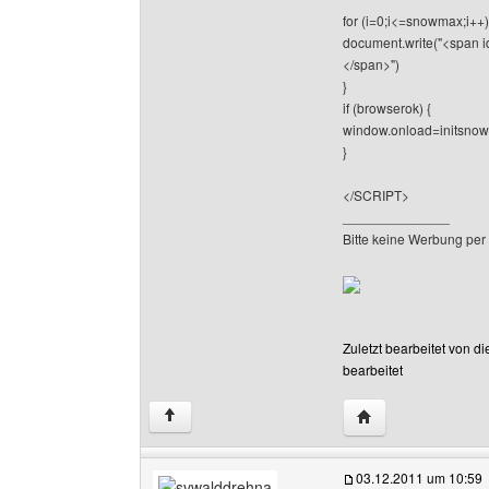
for (i=0;i<=snowmax;i++)
document.write("<span id
</span>")
}
if (browserok) {
window.onload=initsnow
}
</SCRIPT>
______________
Bitte keine Werbung per
Zuletzt bearbeitet von d
bearbeitet
Website dieses Ben
↑
03.12.2011 um 10:59