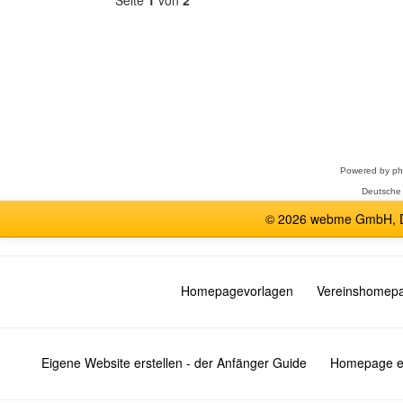
Seite
1
von
2
Forum
auswählen
Powered by
p
Deutsche
© 2026 webme GmbH, De
Homepagevorlagen
Vereinshomep
Eigene Website erstellen - der Anfänger Guide
Homepage er