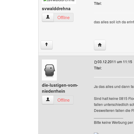
Titel:
svwalddrehna
svwalddrehna Benutzer-Profile anzeigen
Offline
das alles soll ich da er
Website dieses Be
↑
03.12.2011 um 11:15
Titel:
die-lustigen-vom-
Ja das alles und dann fal
niederrhein
Sind halt keine 0815 Fl
die-lustigen-vom-niederrhein Benutzer-Profile
Offline
fallen unterschiedlich sc
Desweiteren fallen die 
______________
Bitte keine Werbung per