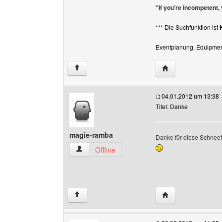
"If you’re incompetent,
*** Die Suchfunktion ist
Eventplanung, Equipment
Website dieses Be
↑
04.01.2012 um 13:38
Titel: Danke
magie-ramba
Danke für diese Schneef
magie-ramba Benutzer-Profile anzeigen
Offline
Website dieses Be
↑