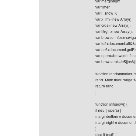
var marginright
var timer
var i_snow=0
var x_mv=new Array();
var crds=new Array();
var lftrght=new Array();
var browserinfos=naviga
var ie5=document.all&&
var ns6=document.getEl
var opera=browserinfos.
var browserok=ie5||ns6|
function randommaker(r
rand=Math.floor(range*
return rand
}
function initsnow() {
if (ie5 || opera) {
marginbottom = documen
marginright = document.
}
else if (ns6) {