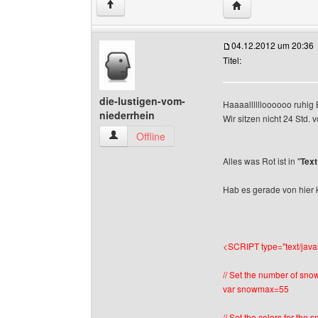
Website dieses Ben
↑
04.12.2012 um 20:36
Titel:
die-lustigen-vom-
Haaaalllllloooooo ruhig 
niederrhein
Wir sitzen nicht 24 Std.
die-lustigen-vom-niederrhein Benutzer-Profile
Offline
Alles was Rot ist in "
Text
Hab es gerade von hier k
<SCRIPT type="text/javas
// Set the number of sn
var snowmax=55
// Set the colors for the