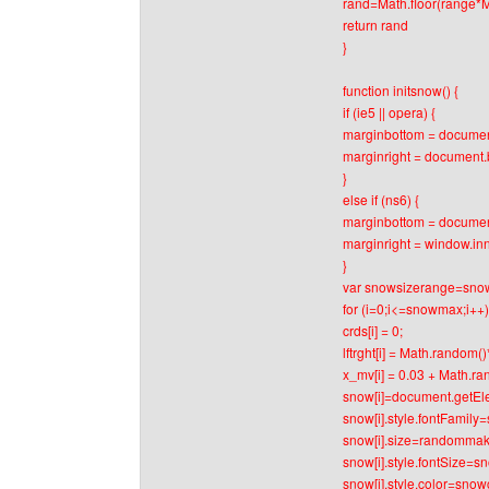
rand=Math.floor(range*
return rand
}
function initsnow() {
if (ie5 || opera) {
marginbottom = documen
marginright = document.
}
else if (ns6) {
marginbottom = documen
marginright = window.in
}
var snowsizerange=sno
for (i=0;i<=snowmax;i++)
crds[i] = 0;
lftrght[i] = Math.random()
x_mv[i] = 0.03 + Math.ra
snow[i]=document.getEle
snow[i].style.fontFamil
snow[i].size=randomma
snow[i].style.fontSize=sno
snow[i].style.color=sno