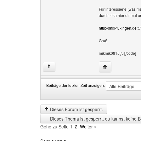
Für interessierte (was 
durchliest) hier einmal 
http://dkdi-tuxingen.de.
Gruß
mikmik0815[/u][/code]
Website dieses Ben
↑
Beiträge der letzten Zeit anzeigen:
Beiträge
Order
der
by
letzten
Dieses Forum ist gesperrt.
Zeit
Dieses Thema ist gesperrt, du kannst keine B
anzeigen
Gehe zu Seite
1
,
2
Weiter »