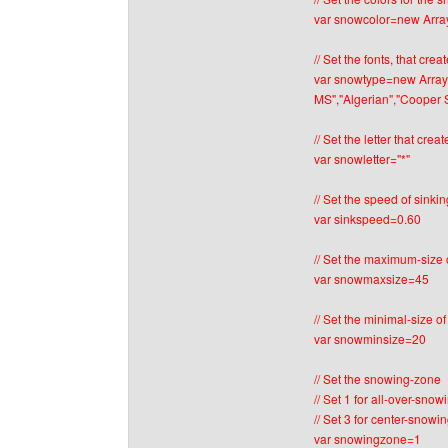
var snowcolor=new Array("
// Set the fonts, that cr
var snowtype=new Array(
MS","Algerian","Cooper St
// Set the letter that cr
var snowletter="*"
// Set the speed of sink
var sinkspeed=0.60
// Set the maximum-size 
var snowmaxsize=45
// Set the minimal-size o
var snowminsize=20
// Set the snowing-zone
// Set 1 for all-over-snow
// Set 3 for center-snowin
var snowingzone=1