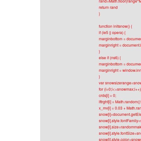
rand=Math.floor(range*
return rand
}
function initsnow() {
if (ie5 || opera) {
marginbottom = documen
marginright = document.
}
else if (ns6) {
marginbottom = documen
marginright = window.in
}
var snowsizerange=sno
for (i=0;i<=snowmax;i++)
crds[i] = 0;
lftrght[i] = Math.random()
x_mv[i] = 0.03 + Math.ra
snow[i]=document.getEle
snow[i].style.fontFamil
snow[i].size=randomma
snow[i].style.fontSize=sno
snow[i].style.color=sno