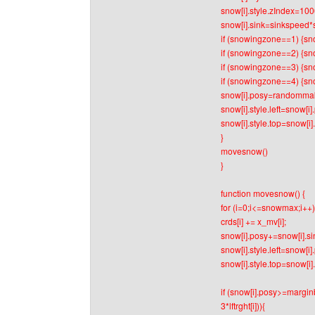
snow[i].style.zIndex=10
snow[i].sink=sinkspeed*s
if (snowingzone==1) {sn
if (snowingzone==2) {sn
if (snowingzone==3) {sn
if (snowingzone==4) {sn
snow[i].posy=randommak
snow[i].style.left=snow[i]
snow[i].style.top=snow[i]
}
movesnow()
}
function movesnow() {
for (i=0;i<=snowmax;i++)
crds[i] += x_mv[i];
snow[i].posy+=snow[i].si
snow[i].style.left=snow[i].
snow[i].style.top=snow[i]
if (snow[i].posy>=marginb
3*lftrght[i])){