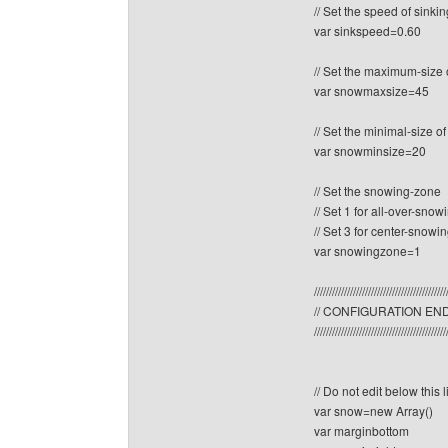
// Set the speed of sink
var sinkspeed=0.60
// Set the maximum-size 
var snowmaxsize=45
// Set the minimal-size o
var snowminsize=20
// Set the snowing-zone
// Set 1 for all-over-snow
// Set 3 for center-snowin
var snowingzone=1
////////////////////////////////////////////
// CONFIGURATION EN
////////////////////////////////////////////
// Do not edit below this 
var snow=new Array()
var marginbottom