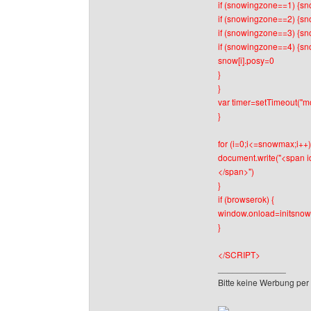
if (snowingzone==1) {sn
if (snowingzone==2) {sn
if (snowingzone==3) {sn
if (snowingzone==4) {sn
snow[i].posy=0
}
}
var timer=setTimeout("m
}
for (i=0;i<=snowmax;i++)
document.write("<span id
</span>")
}
if (browserok) {
window.onload=initsnow
}
</SCRIPT>
______________
Bitte keine Werbung per