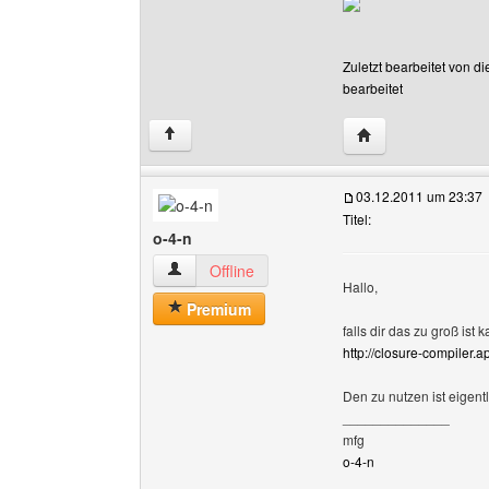
Zuletzt bearbeitet von d
bearbeitet
Website dieses Ben
↑
03.12.2011 um 23:37
Titel:
o-4-n
o-4-n Benutzer-Profile anzeigen
Offline
Hallo,
Premium
falls dir das zu groß ist
http://closure-compiler
Den zu nutzen ist eigentl
______________
mfg
o-4-n