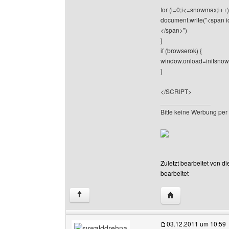
for (i=0;i<=snowmax;i++)
document.write("<span id
</span>")
}
if (browserok) {
window.onload=initsnow
}
</SCRIPT>
______________
Bitte keine Werbung per
Zuletzt bearbeitet von d
bearbeitet
Website dieses Ben
↑
03.12.2011 um 10:59