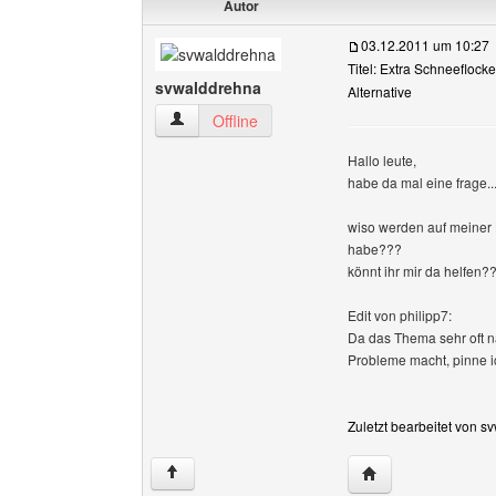
Autor
03.12.2011 um 10:27
Titel: Extra Schneeflocken
svwalddrehna
Alternative
svwalddrehna Benutzer-Profile anzeigen
Offline
Hallo leute,
habe da mal eine frage..
wiso werden auf meiner 
habe???
könnt ihr mir da helfen?
Edit von philipp7:
Da das Thema sehr oft n
Probleme macht, pinne ic
Zuletzt bearbeitet von 
Website dieses Be
↑