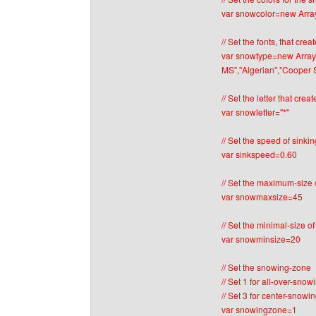
var snowcolor=new Array("
// Set the fonts, that cr
var snowtype=new Array(
MS","Algerian","Cooper St
// Set the letter that cr
var snowletter="*"
// Set the speed of sink
var sinkspeed=0.60
// Set the maximum-size 
var snowmaxsize=45
// Set the minimal-size o
var snowminsize=20
// Set the snowing-zone
// Set 1 for all-over-snow
// Set 3 for center-snowin
var snowingzone=1