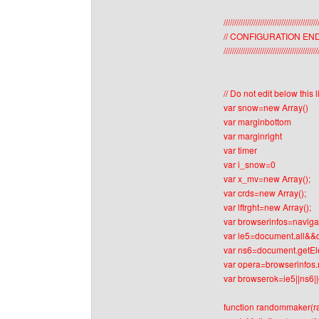
////////////////////////////////////////////
// CONFIGURATION EN
////////////////////////////////////////////
// Do not edit below this 
var snow=new Array()
var marginbottom
var marginright
var timer
var i_snow=0
var x_mv=new Array();
var crds=new Array();
var lftrght=new Array();
var browserinfos=naviga
var ie5=document.all&&
var ns6=document.getEl
var opera=browserinfos.
var browserok=ie5||ns6|
function randommaker(r