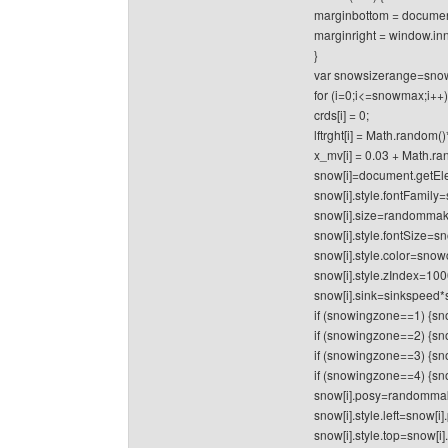
marginbottom = documen
marginright = window.in
}
var snowsizerange=sno
for (i=0;i<=snowmax;i++)
crds[i] = 0;
lftrght[i] = Math.random()
x_mv[i] = 0.03 + Math.ra
snow[i]=document.getEle
snow[i].style.fontFamil
snow[i].size=randomma
snow[i].style.fontSize=sno
snow[i].style.color=sno
snow[i].style.zIndex=10
snow[i].sink=sinkspeed*s
if (snowingzone==1) {sn
if (snowingzone==2) {sn
if (snowingzone==3) {sn
if (snowingzone==4) {sn
snow[i].posy=randommak
snow[i].style.left=snow[i]
snow[i].style.top=snow[i]