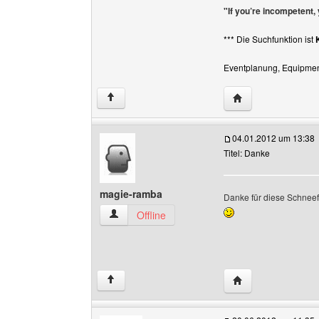
"If you’re incompetent,
*** Die Suchfunktion ist
Eventplanung, Equipment
Website dieses Be
↑
04.01.2012 um 13:38
Titel: Danke
magie-ramba
Danke für diese Schneef
magie-ramba Benutzer-Profile anzeigen
Offline
Website dieses Be
↑