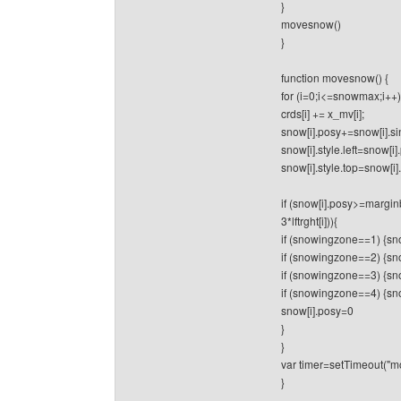
}
movesnow()
}
function movesnow() {
for (i=0;i<=snowmax;i++)
crds[i] += x_mv[i];
snow[i].posy+=snow[i].si
snow[i].style.left=snow[i].
snow[i].style.top=snow[i]
if (snow[i].posy>=marginb
3*lftrght[i])){
if (snowingzone==1) {sn
if (snowingzone==2) {sn
if (snowingzone==3) {sn
if (snowingzone==4) {sn
snow[i].posy=0
}
}
var timer=setTimeout("m
}