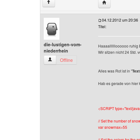
Website dieses Ben
↑
04.12.2012 um 20:36
Titel:
die-lustigen-vom-
Haaaalllllloooooo ruhig 
niederrhein
Wir sitzen nicht 24 Std.
die-lustigen-vom-niederrhein Benutzer-Profile
Offline
Alles was Rot ist in "
Text
Hab es gerade von hier k
<SCRIPT type="text/javas
// Set the number of sn
var snowmax=55
// Set the colors for the