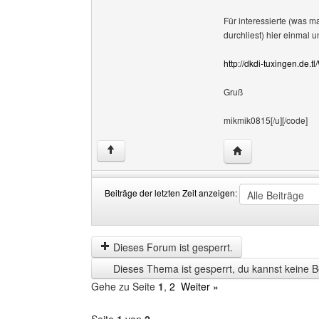
Für interessierte (was 
durchliest) hier einmal 
http://dkdi-tuxingen.de.
Gruß
mikmik0815[/u][/code]
Website dieses Ben
↑
Beiträge der letzten Zeit anzeigen:
Beiträge
Order
der
by
letzten
Dieses Forum ist gesperrt.
Zeit
Dieses Thema ist gesperrt, du kannst keine B
anzeigen
Gehe zu Seite
1
,
2
Weiter »