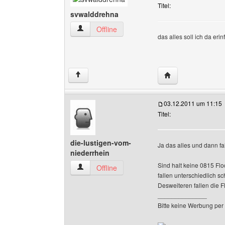
Titel:
svwalddrehna
svwalddrehna Benutzer-Profile anzeigen
Offline
das alles soll ich da er
Website dieses Be
↑
03.12.2011 um 11:15
Titel:
die-lustigen-vom-
Ja das alles und dann fal
niederrhein
Sind halt keine 0815 Fl
die-lustigen-vom-niederrhein Benutzer-Profile
Offline
fallen unterschiedlich sc
Desweiteren fallen die 
______________
Bitte keine Werbung per