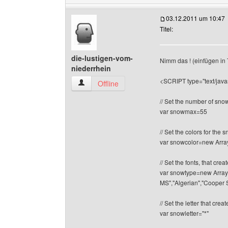
03.12.2011 um 10:47
Titel:
die-lustigen-vom-
Nimm das ! (einfügen in 
niederrhein
<SCRIPT type="text/javas
die-lustigen-vom-niederrhein Benutzer-Profile
Offline
// Set the number of sn
var snowmax=55
// Set the colors for the
var snowcolor=new Array("
// Set the fonts, that cr
var snowtype=new Array(
MS","Algerian","Cooper St
// Set the letter that cr
var snowletter="*"