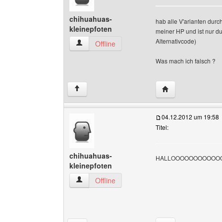
chihuahuas-
hab alle V'arianten durch
kleinepfoten
meiner HP und ist nur du
Alternativcode)
chihuahuas-kleinepfoten Benutzer-Profile anze
Offline
Was mach ich falsch ?
Website dieses Ben
↑
04.12.2012 um 19:58
Titel:
chihuahuas-
HALLOOOOOOOOOOOO ??
kleinepfoten
chihuahuas-kleinepfoten Benutzer-Profile anze
Offline