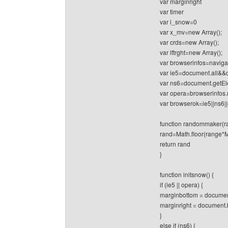
var marginright
var timer
var i_snow=0
var x_mv=new Array();
var crds=new Array();
var lftrght=new Array();
var browserinfos=naviga
var ie5=document.all&&
var ns6=document.getEl
var opera=browserinfos.
var browserok=ie5||ns6|
function randommaker(r
rand=Math.floor(range*
return rand
}
function initsnow() {
if (ie5 || opera) {
marginbottom = documen
marginright = document.
}
else if (ns6) {