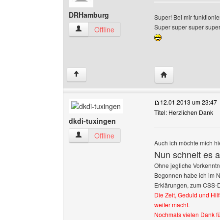
DRHamburg
Super! Bei mir funktioni
Super super super super
DRHamburg Benutzer-Profile anzeigen
Offline
Website dieses B
↑
12.01.2013 um 23:47
Titel: Herzlichen Dank
dkdi-tuxingen
dkdi-tuxingen Benutzer-Profile anzeigen
Offline
Auch ich möchte mich hie
Nun schneit es a
Ohne jegliche Vorkenntni
Begonnen habe ich im N
Erklärungen, zum CSS-D
Die Zeit, Geduld und Hil
weiter macht.
Nochmals vielen Dank fü