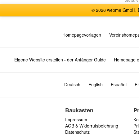
Deutsche
© 2026 webme GmbH, De
Homepagevorlagen
Vereinshomep
Eigene Website erstellen - der Anfänger Guide
Homepage er
Deutsch
English
Español
Fr
Baukasten
P
Impressum
Ko
AGB & Widerrufsbelehrung
Pri
Datenschutz
St