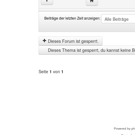
↑
Beiträge der letzten Zeit anzeigen:
Beiträge
Order
der
by
letzten
Dieses Forum ist gesperrt.
Zeit
Dieses Thema ist gesperrt, du kannst keine B
anzeigen
Seite
1
von
1
Forum
auswählen
Powered by
p