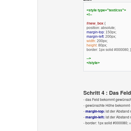
<style type="text/css">
<!--
#new_box
{
position: absolute;
margin-top:
150px;
margin-left:
200px;
width:
200px;
height:
80px;
border: 1px solid #000080; 
-->
</style>
Schritt 4 : Das Fel
- das Feld bekommt gewünsch
- gewünschte Höhe bekommt 
-
margin-top:
ist der Abstand n
-
margin-left:
ist der Abstand 
- border: 1px solid #000080; 