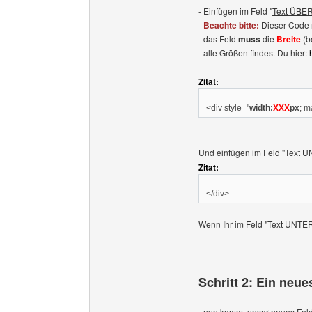
- Einfügen im Feld "
Text ÜBER
-
Beachte bitte:
Dieser Code 
- das Feld
muss
die
Breite
(b
- alle Größen findest Du hier:
Zitat:
<div style="
width:
XXX
px
; m
Und einfügen im Feld
"Text 
Zitat:
</div>
Wenn Ihr im Feld "Text UNTER 
Schritt 2: Ein neue
- nun kommt unser neues Feld