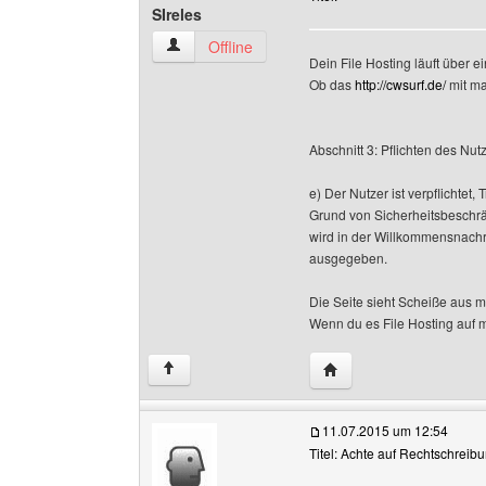
SIreles
SIreles Benutzer-Profile anzeigen
Offline
Dein File Hosting läuft über 
Ob das
http://cwsurf.de/
mit m
Abschnitt 3: Pflichten des Nut
e) Der Nutzer ist verpflichtet
Grund von Sicherheitsbeschrä
wird in der Willkommensnach
ausgegeben.
Die Seite sieht Scheiße aus m
Wenn du es File Hosting auf m
Website dieses Benutze
↑
11.07.2015 um 12:54
Titel: Achte auf Rechtschreib