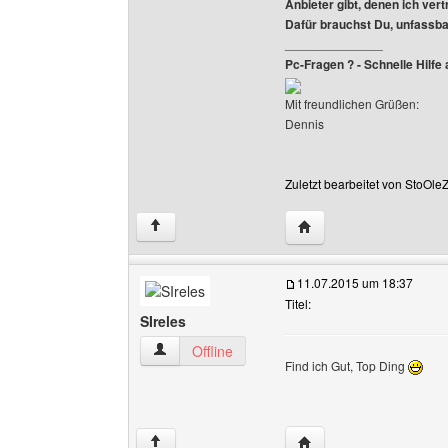
Anbieter gibt, denen ich vert
Dafür brauchst Du, unfassb
______________
Pc-Fragen ? - Schnelle Hilfe 
Mit freundlichen Grüßen:
Dennis
Zuletzt bearbeitet von StoOle
Website dieses Benutz
↑
11.07.2015 um 18:37
Titel:
SIreles
SIreles Benutzer-Profile anzeigen
Offline
Find ich Gut, Top Ding
Website dieses Benutze
↑