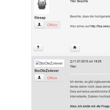
Titel: Beachte
Beachte, dass die hochgelade
filesap
filesap Benutzer-Profile anzeigen
Offline
Also schau auf
http://fisa.cwsu
Website dieses Benutze
↑
11.07.2015 um 18:29
Titel:
StoOleZz4ever
StoOleZz4ever Benutzer-Profile anzeigen
Offline
Ich denke, es gibt zigtausend
denke daher nicht, dass deine 
Dies soll keine persöhnliche 
Internetseite, Dateien hochl
Also, ich stelle mir die Fra