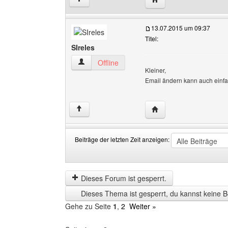
13.07.2015 um 09:37
Titel:
SIreles
SIreles Benutzer-Profile anzeigen
Offline
Kleiner,
Email ändern kann auch einfa
Website dieses Benutze
↑
Beiträge der letzten Zeit anzeigen:
Beiträge
Order
der
by
letzten
Dieses Forum ist gesperrt.
Zeit
Dieses Thema ist gesperrt, du kannst keine B
anzeigen
Gehe zu Seite
1
,
2
Weiter »