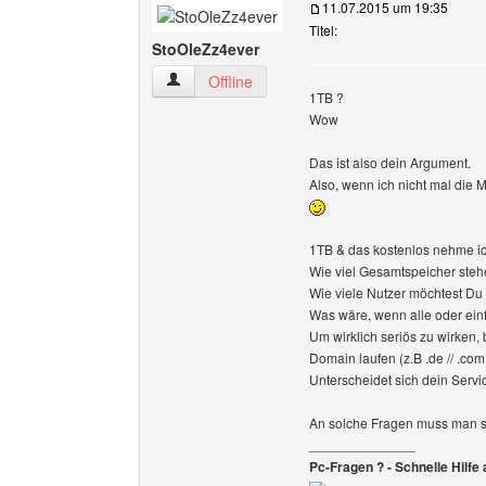
11.07.2015 um 19:35
Titel:
StoOleZz4ever
StoOleZz4ever Benutzer-Profile anzeigen
Offline
1TB ?
Wow
Das ist also dein Argument.
Also, wenn ich nicht mal die 
1TB & das kostenlos nehme i
Wie viel Gesamtspeicher steh
Wie viele Nutzer möchtest Du 
Was wäre, wenn alle oder einf
Um wirklich seriös zu wirken,
Domain laufen (z.B .de // .com 
Unterscheidet sich dein Serv
An solche Fragen muss man 
______________
Pc-Fragen ? - Schnelle Hilfe 