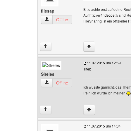
Bitte achte erst auf deine Rec
filesap
Auf
http://w4ndet.de.tl/
sind Rec
filesap Benutzer-Profile anzeigen
Offline
FileSharing ist ein offizielle
Website dieses Benutze
↑
11.07.2015 um 12:59
Titel:
SIreles
SIreles Benutzer-Profile anzeigen
Offline
Ich wusste garnicht, das Them
Peinlich würde ich meinen
Website dieses Benutze
↑
11.07.2015 um 14:34