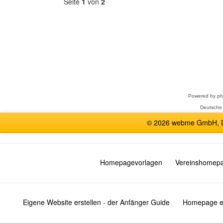
Seite
1
von
2
Forum
auswählen
Powered by
p
Deutsche
© 2026 webme GmbH, De
Homepagevorlagen
Vereinshomep
Eigene Website erstellen - der Anfänger Guide
Homepage er