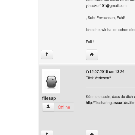
ythacker101@gmail.com
, Sehr Erwachsen, Echt!
Ich sehe, wir hatten schon e
Fail !
Website dieses Benutze
↑
12.07.2015 um 13:26
Titel: Verlesen?
Könnte es sein, dass du dich
filesap
http://filesharing.cwsurf.de/#
filesap Benutzer-Profile anzeigen
Offline
Website dieses Benutze
↑