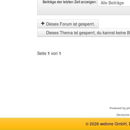
Beiträge der letzten Zeit anzeigen:
Beiträge
Order
der
by
letzten
Dieses Forum ist gesperrt.
Zeit
Dieses Thema ist gesperrt, du kannst keine B
anzeigen
Seite
1
von
1
Forum
auswählen
Powered by
p
Deutsche
© 2026 webme GmbH, De