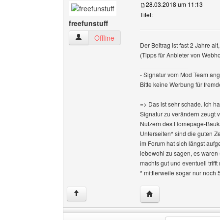
28.03.2018 um 11:13
Titel:
freefunstuff
freefunstuff Benutzer-Profile anzeigen
Offline
Der Beitrag ist fast 2 Jahre al
(Tipps für Anbieter von Webh
______________
- Signatur vom Mod Team ang
Bitte keine Werbung für fremd
=> Das ist sehr schade. Ich h
Signatur zu verändern zeugt 
Nutzern des Homepage-Baukas
Unterseiten* sind die guten Z
im Forum hat sich längst aufge
lebewohl zu sagen, es waren 
machts gut und eventuell triff
* mittlerweile sogar nur noch 
Website dieses Benutze
↑