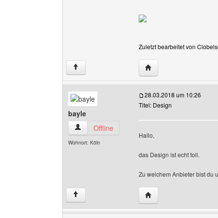
Zuletzt bearbeitet von Clobel
Website dieses Benutze
↑
28.03.2018 um 10:26
Titel: Design
bayle
bayle Benutzer-Profile anzeigen
Offline
Hallo,
Wohnort: Köln
das Design ist echt toll.
Zu welchem Anbieter bist du
Website dieses Benutze
↑