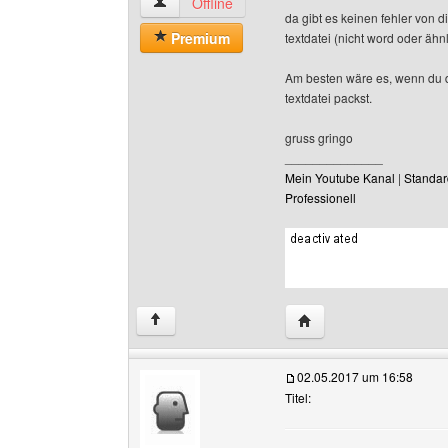
6p-iceblue Benutzer-Profile anzeigen
Offline
da gibt es keinen fehler von di
Premium
textdatei (nicht word oder äh
Am besten wäre es, wenn du de
textdatei packst.
gruss gringo
______________
Mein Youtube Kanal
|
Standar
Professionell
Website dieses Benutze
↑
02.05.2017 um 16:58
Titel: