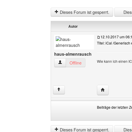
Dieses Forum ist gesperrt.
Diese
Autor
12.10.2017 um 06:
Titel: iCal /Generisch
haus-almenrausch
Wie kann ich einen IC
haus-almenrausch Benutzer-Profile anz
Offline
Website dieses 
↑
Beiträge der letzten Z
Beiträge
Order
der
by
letzten
Dieses Forum ist gesperrt.
Diese