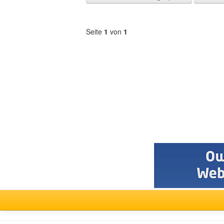
Zeit
anzeigen
Seite
1
von
1
Forum
auswählen