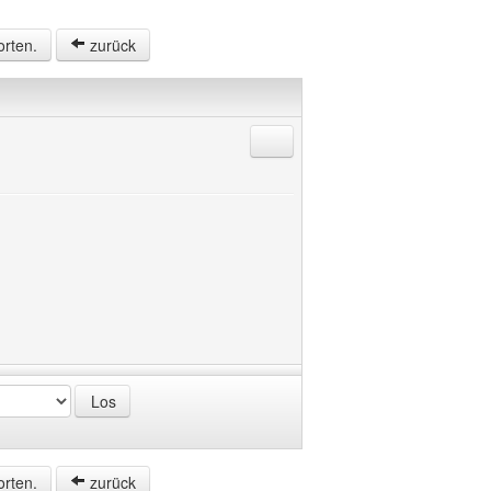
orten.
zurück
Antworten mit Zitat
orten.
zurück