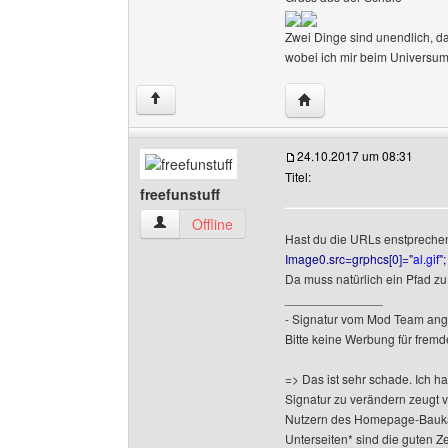
Zwei Dinge sind unendlich, 
wobei ich mir beim Universum n
Website dieses Benutzer
↑
24.10.2017 um 08:31
Titel:
freefunstuff
freefunstuff Benutzer-Profile anzeigen
Offline
Hast du die URLs enstpreche
Image0.src=grphcs[0]="
al.gif
";
Da muss natürlich ein Pfad zu 
______________
- Signatur vom Mod Team ang
Bitte keine Werbung für fremd
=> Das ist sehr schade. Ich h
Signatur zu verändern zeugt 
Nutzern des Homepage-Baukas
Unterseiten* sind die guten Z