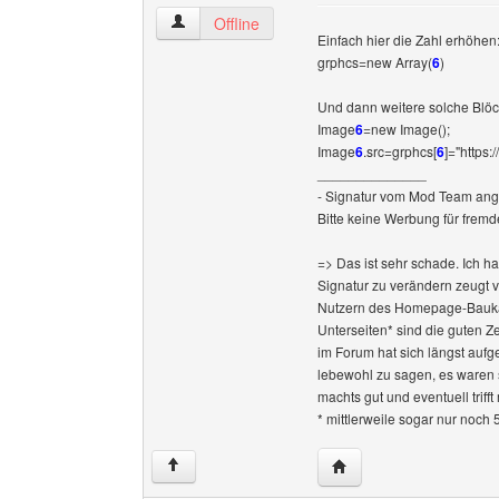
freefunstuff Benutzer-Profile anzeigen
Offline
Einfach hier die Zahl erhöhen
grphcs=new Array(
6
)
Und dann weitere solche Blöc
Image
6
=new Image();
Image
6
.src=grphcs[
6
]="https:
______________
- Signatur vom Mod Team ang
Bitte keine Werbung für fremd
=> Das ist sehr schade. Ich h
Signatur zu verändern zeugt 
Nutzern des Homepage-Baukas
Unterseiten* sind die guten Z
im Forum hat sich längst aufge
lebewohl zu sagen, es waren 
machts gut und eventuell triff
* mittlerweile sogar nur noch 
Website dieses Benutze
↑