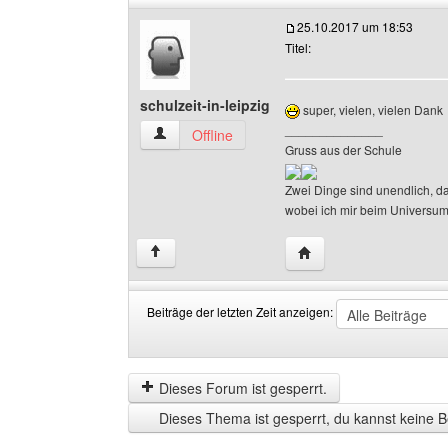
25.10.2017 um 18:53
Titel:
schulzeit-in-leipzig
super, vielen, vielen Dank
______________
schulzeit-in-leipzig Benutzer-Profile anzeigen
Offline
Gruss aus der Schule
Zwei Dinge sind unendlich, 
wobei ich mir beim Universum n
Website dieses Benutzer
↑
Beiträge der letzten Zeit anzeigen:
Beiträge
Order
der
by
letzten
Dieses Forum ist gesperrt.
Zeit
Dieses Thema ist gesperrt, du kannst keine B
anzeigen