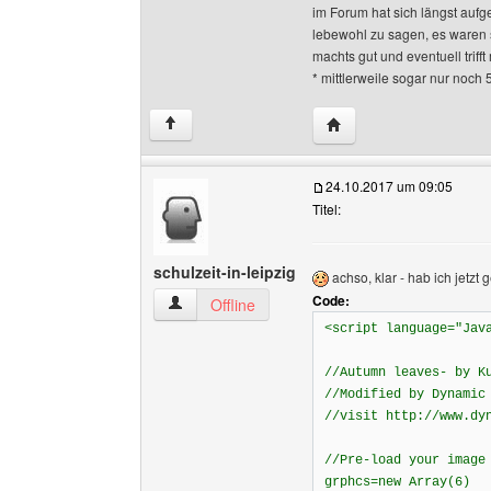
im Forum hat sich längst aufge
lebewohl zu sagen, es waren 
machts gut und eventuell triff
* mittlerweile sogar nur noch 
Website dieses Benutze
↑
24.10.2017 um 09:05
Titel:
schulzeit-in-leipzig
achso, klar - hab ich jetzt
Code:
schulzeit-in-leipzig Benutzer-Profile anzeigen
Offline
<script language="Jav
//Autumn leaves- by K
//Modified by Dynamic
//visit http://www.dy
//Pre-load your image
grphcs=new Array(6)