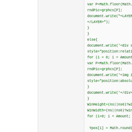
var P=Math.floor(Math
rndPic=grphcs[P];
document.write("<LAYE
</LAYER>");
}
}
else{
document.write('<div 
style="position:relat
for (i = 0; i < Amoun
var P=Math.floor(Math
rndPic=grphcs[P];
document.write('<img 
style="position:absol
}
document.write('</div
}
WinHeight=(ns||ns6)?w
WinWidth=(ns||ns6)?wi
for (i=
Ypos[i] = Math.round(