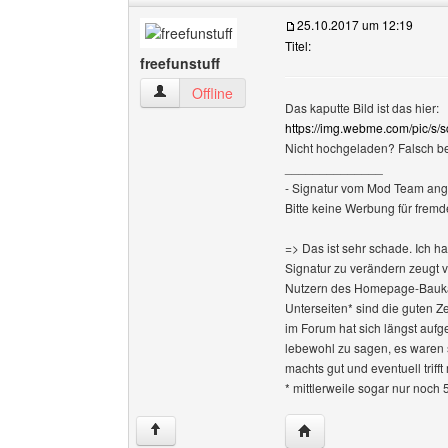
25.10.2017 um 12:19
Titel:
freefunstuff
freefunstuff Benutzer-Profile anzeigen
Offline
Das kaputte Bild ist das hier:
https://img.webme.com/pic/s/sc
Nicht hochgeladen? Falsch b
______________
- Signatur vom Mod Team ang
Bitte keine Werbung für fremd
=> Das ist sehr schade. Ich h
Signatur zu verändern zeugt 
Nutzern des Homepage-Baukas
Unterseiten* sind die guten Z
im Forum hat sich längst aufge
lebewohl zu sagen, es waren 
machts gut und eventuell triff
* mittlerweile sogar nur noch 
Website dieses Benutze
↑