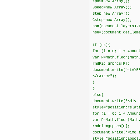
Xpos=new Array();
Speed=new Array();
Step=new Array();
Cstep=new Array();
ns=(document.layers)?
ns6=(document.getElem
if (ns){
for (i = 0; i < Amoun
var P=Math.floor(Math
rndPic=grphcs[P];
document.write("<LAYE
</LAYER>");
}
}
else{
document.write('<div 
style="position:relat
for (i = 0; i < Amoun
var P=Math.floor(Math
rndPic=grphcs[P];
document.write('<img 
style="position:absol