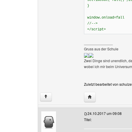
setTimeout('fall()',2
}
window.onload=fall
//-->
</script>
______________
Gruss aus der Schule
Zwei Dinge sind unendlich, 
wobei ich mir beim Universum n
Zuletzt bearbeitet von schulze
Website dieses Benutzer
↑
24.10.2017 um 09:08
Titel: