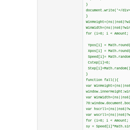
}
document.write('</div
}
WinHeight=(ns||ns6)?w
WinWidth=(ns||ns6)?wi
for (i=
Ypos[i] = Math.round(
Xpos[i] = Math.round(
Speed[i]= Math.rando
Cstep[i]=0;
Step[i]=Math.random()
}
function fall(){
var WinHeight=(ns||ns
window.innerHeight:wi
var WinWidth=(ns||ns6
70:window.document.bo
var hscrll=(ns||ns6)?
var wscrll=(ns||ns6)?
for (i=0; i < Amount;
sy = Speed[i]*Math.si