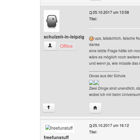
25.10.2017 um 13:58
Titel:
schulzeit-in-leipzig
ups, tatsächlich, falsche
danke
schulzeit-in-leipzig Benutzer-Profile anzeigen
Offline
eine letzte Frage hätte ich n
wäre es möglich noch weiter
und wenn ja, wie müsste da
______________
Gruss aus der Schule
Zwei Dinge sind unendlich, 
wobei ich mir beim Universum n
Website dieses Benutzer
↑
25.10.2017 um 16:12
Titel:
freefunstuff