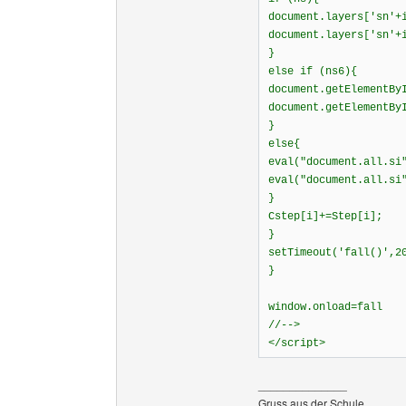
document.layers['sn'+
document.layers['sn'+
}
else if (ns6){
document.getElementBy
document.getElementBy
}
else{
eval("document.all.si
eval("document.all.si
}
Cstep[i]+=Step[i];
}
setTimeout('fall()',2
}
window.onload=fall
//-->
</script>
______________
Gruss aus der Schule