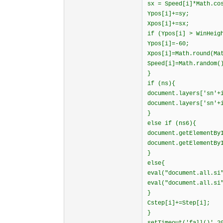
sx = Speed[i]*Math.co
Ypos[i]+=sy;
Xpos[i]+=sx;
if (Ypos[i] > WinHeig
Ypos[i]=-60;
Xpos[i]=Math.round(Ma
Speed[i]=Math.random(
}
if (ns){
document.layers['sn'+
document.layers['sn'+
}
else if (ns6){
document.getElementBy
document.getElementBy
}
else{
eval("document.all.si
eval("document.all.si
}
Cstep[i]+=Step[i];
}