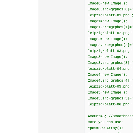
Image0=new Image();
Image0.src=grphcs[0]=
leipzig/blatt-01.png"
Image1=new Image();
Image1.src=grphcs[1]=
leipzig/blatt-02.png"
Image2=new Image();
Image2.src=grphcs[2]=
leipzig/blatt-03.png"
Image3=new Image();
Image3.src=grphcs[3]=
leipzig/blatt-04.png"
Image4=new Image();
Image4.src=grphcs[4]=
leipzig/blatt-05.png"
Image5=new Image();
Image5.src=grphcs[5]=
leipzig/blatt-06.png"
Amount=8; //Smoothnes
more you can use!
Ypos=new Array();