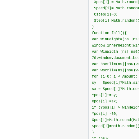
Xpos[i] = Math.round(
Speed[i]= Math.rando
Cstep[i]=0;
Step[i]=Math.random()
}
function fall(){
var WinHeight=(ns||ns
window.innerHeight:wi
var WinWidth=(ns||ns6
70:window.document.bo
var hscrll=(ns||ns6)?
var wscrll=(ns||ns6)?
for (i=0; i < Amount;
sy = Speed[i]*Math.si
sx = Speed[i]*Math.co
Ypos[i]+=sy;
Xpos[i]+=sx;
if (Ypos[i] > WinHeig
Ypos[i]=-60;
Xpos[i]=Math.round(Ma
Speed[i]=Math.random(
}
if (ns){