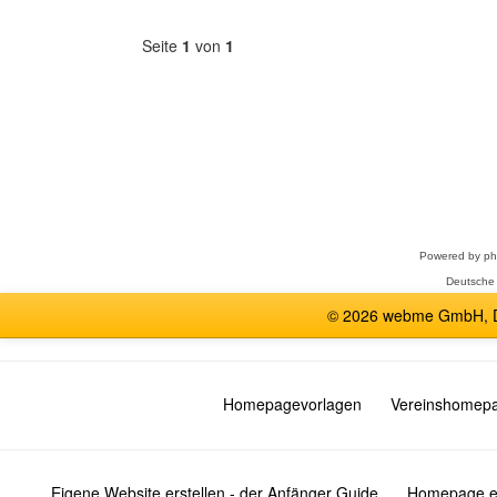
Seite
1
von
1
Forum
auswählen
Powered by
p
Deutsche
© 2026 webme GmbH, De
Homepagevorlagen
Vereinshomep
Eigene Website erstellen - der Anfänger Guide
Homepage er