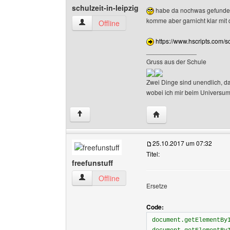
schulzeit-in-leipzig
habe da nochwas gefunden,
komme aber garnicht klar mit
schulzeit-in-leipzig Benutzer-Profile anzeigen
Offline
https://www.hscripts.com/sc
______________
Gruss aus der Schule
Zwei Dinge sind unendlich, 
wobei ich mir beim Universum n
Website dieses Benutzer
↑
25.10.2017 um 07:32
Titel:
freefunstuff
freefunstuff Benutzer-Profile anzeigen
Offline
Ersetze
Code:
document.getElementBy