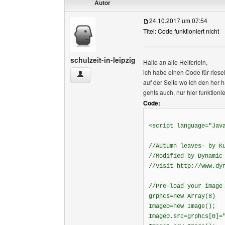
Autor
24.10.2017 um 07:54
Titel: Code funktioniert nicht
schulzeit-in-leipzig
Hallo an alle Helferlein,
ich habe einen Code für riese
schulzeit-in-leipzig Benutzer-Profile anzeigen
auf der Seite wo ich den her
gehts auch, nur hier funktion
Code:
<script language="Jav
//Autumn leaves- by K
//Modified by Dynamic
//visit http://www.dy
//Pre-load your image
grphcs=new Array(6)
Image0=new Image();
Image0.src=grphcs[0]=