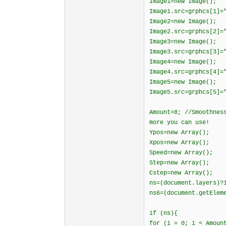
Image1=new Image();
Image1.src=grphcs[1]=
Image2=new Image();
Image2.src=grphcs[2]=
Image3=new Image();
Image3.src=grphcs[3]=
Image4=new Image();
Image4.src=grphcs[4]=
Image5=new Image();
Image5.src=grphcs[5]=
Amount=8; //Smoothnes
more you can use!
Ypos=new Array();
Xpos=new Array();
Speed=new Array();
Step=new Array();
Cstep=new Array();
ns=(document.layers)?
ns6=(document.getElem
if (ns){
for (i = 0; i < Amoun