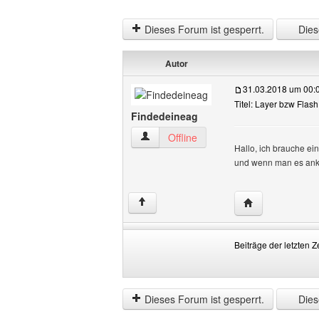
Dieses Forum ist gesperrt.
Diese
Autor
31.03.2018 um 00:
Titel: Layer bzw Flash
Findedeineag
Findedeineag Benutzer-Profile anzeige
Offline
Hallo, ich brauche ein
und wenn man es ankli
Website dieses 
↑
Beiträge der letzten Z
Beiträge
Order
der
by
letzten
Dieses Forum ist gesperrt.
Diese
Zeit