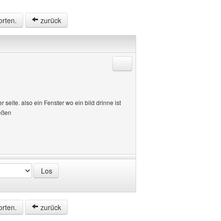
orten.
zurück
Antworten mit Zitat
seite. also ein Fenster wo ein bild drinne ist
ießen
orten.
zurück