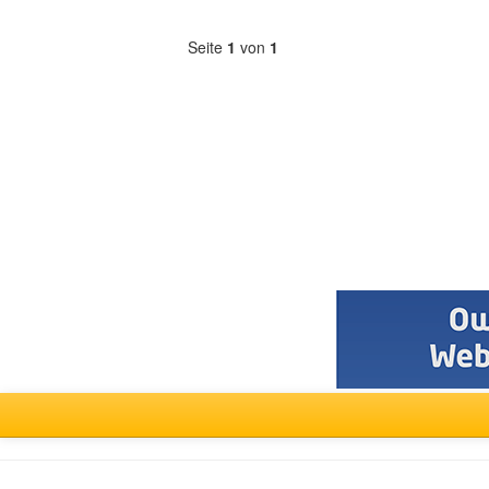
anzeigen
Seite
1
von
1
Forum
auswählen