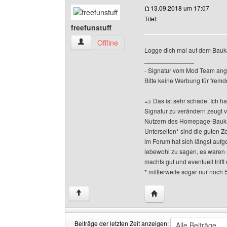
13.09.2018 um 17:07
Titel:
freefunstuff
freefunstuff Benutzer-Profile anzeigen
Offline
Logge dich mal auf dem Bauk
______________
- Signatur vom Mod Team ang
Bitte keine Werbung für fremd
=> Das ist sehr schade. Ich h
Signatur zu verändern zeugt 
Nutzern des Homepage-Baukas
Unterseiten* sind die guten Z
im Forum hat sich längst aufge
lebewohl zu sagen, es waren 
machts gut und eventuell triff
* mittlerweile sogar nur noch 
Website dieses Benutze
↑
Beiträge der letzten Zeit anzeigen: