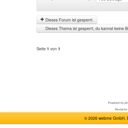
Beiträge
Order
der
by
letzten
Dieses Forum ist gesperrt.
Zeit
Dieses Thema ist gesperrt, du kannst keine B
anzeigen
Seite
1
von
1
Forum
auswählen
Powered by
p
Deutsche
© 2026 webme GmbH, De