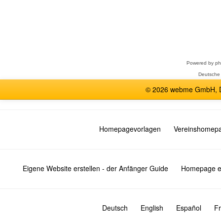
Forum
auswählen
Powered by
p
Deutsche
© 2026 webme GmbH, De
Homepagevorlagen
Vereinshomep
Eigene Website erstellen - der Anfänger Guide
Homepage er
Deutsch
English
Español
Fr