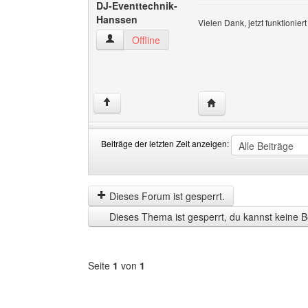
DJ-Eventtechnik-
Hanssen
Vielen Dank, jetzt funktionier
DJ-Eventtechnik-Hanssen Benutzer-Profile an
Offline
Website dieses Benutz
↑
Beiträge der letzten Zeit anzeigen:
Beiträge
Order
der
by
letzten
Dieses Forum ist gesperrt.
Zeit
Dieses Thema ist gesperrt, du kannst keine B
anzeigen
Seite
1
von
1