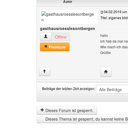
Autor
04.02.2019 um
Titel: eigenes bil
gasthausroesslesontbergen
hallo
gasthausroesslesontbergen Benutzer-Profile a
Offline
ich hab da mal ne
Premium
Wie mach ich das 
Grüßle
Website dies
↑
Beiträge der letzten Zeit anzeigen:
Beiträge
Order
der
by
letzten
Dieses Forum ist gesperrt.
Zeit
Dieses Thema ist gesperrt, du kannst keine B
anzeigen