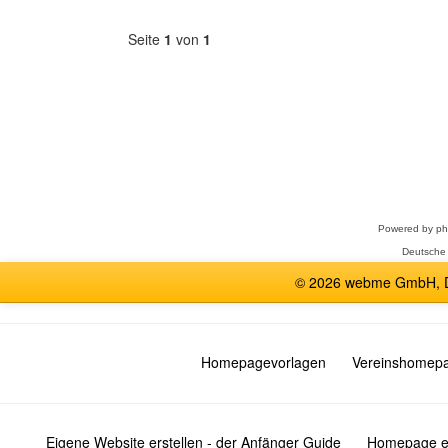
Seite
1
von
1
Forum
auswählen
Powered by
p
Deutsche
© 2026 webme GmbH, De
Homepagevorlagen
Vereinshomep
Eigene Website erstellen - der Anfänger Guide
Homepage er