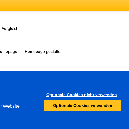
 Vergleich
 Homepage
Homepage gestalten
Türkçe
Optionale Cookies nicht verwenden
Sonstiges
Optionale Cookies verwenden
er Website
Jugendschutz
Ermittlungsbehörden
Abuse