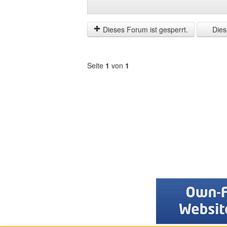
Beiträge
Order
der
by
letzten
Dieses Forum ist gesperrt.
Diese
Zeit
anzeigen
Seite
1
von
1
Forum
auswählen