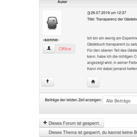
Autor
26.07.2019 um 12:37
Titel: Transparenz der Gäste
Ich bin ein wenig am Experimen
-sonne-
Gästebuch transparent zu setz
-sonne- Benutzer-Profile anzeigen
Offline
Für den oberen Teil des Gäst
kann, habe ich die richtigen C
angezeigt wird, in seiner Farb
Kann mir dabei jemand helfe
Website dieses Benutze
↑
Beiträge der letzten Zeit anzeigen:
Beiträge
Order
der
by
letzten
Dieses Forum ist gesperrt.
Zeit
Dieses Thema ist gesperrt, du kannst keine B
anzeigen