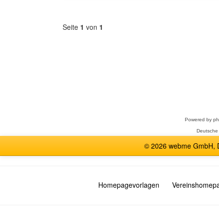
Seite
1
von
1
Forum
auswählen
Powered by
p
Deutsche
© 2026 webme GmbH, De
Homepagevorlagen
Vereinshomep