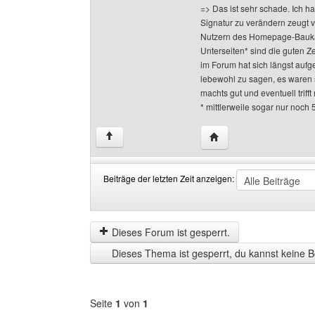
=> Das ist sehr schade. Ich h
Signatur zu verändern zeugt 
Nutzern des Homepage-Baukas
Unterseiten* sind die guten Z
im Forum hat sich längst aufge
lebewohl zu sagen, es waren 
machts gut und eventuell triff
* mittlerweile sogar nur noch 
Website dieses Benutze
↑
Beiträge der letzten Zeit anzeigen:
Beiträge
Order
der
by
letzten
Dieses Forum ist gesperrt.
Zeit
Dieses Thema ist gesperrt, du kannst keine B
anzeigen
Seite
1
von
1