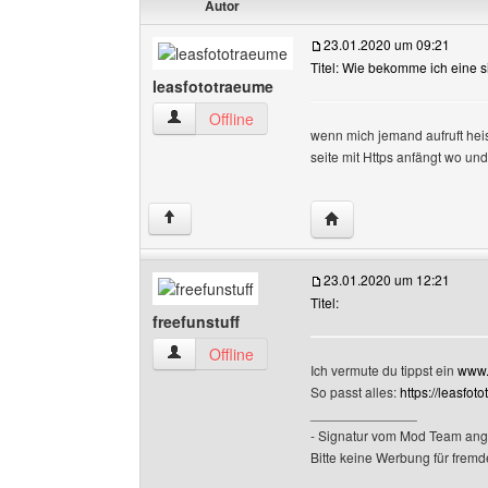
Autor
23.01.2020 um 09:21
Titel: Wie bekomme ich eine s
leasfototraeume
leasfototraeume Benutzer-Profile anzeigen
Offline
wenn mich jemand aufruft heis
seite mit Https anfängt wo un
Website dieses Benutze
↑
23.01.2020 um 12:21
Titel:
freefunstuff
freefunstuff Benutzer-Profile anzeigen
Offline
Ich vermute du tippst ein
www
So passt alles:
https://leasfot
______________
- Signatur vom Mod Team ang
Bitte keine Werbung für fremd