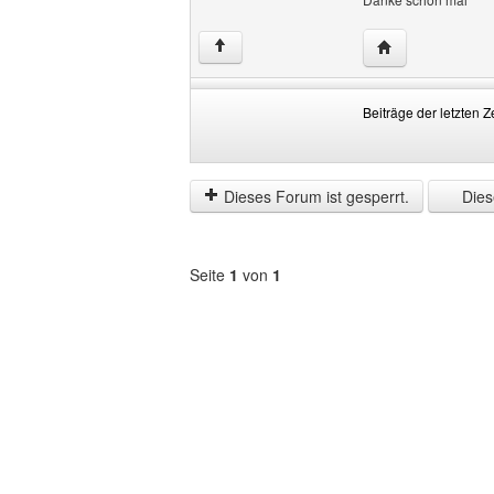
Website dieses 
↑
Beiträge der letzten Z
Beiträge
Order
der
by
letzten
Dieses Forum ist gesperrt.
Diese
Zeit
anzeigen
Seite
1
von
1
Forum
auswählen