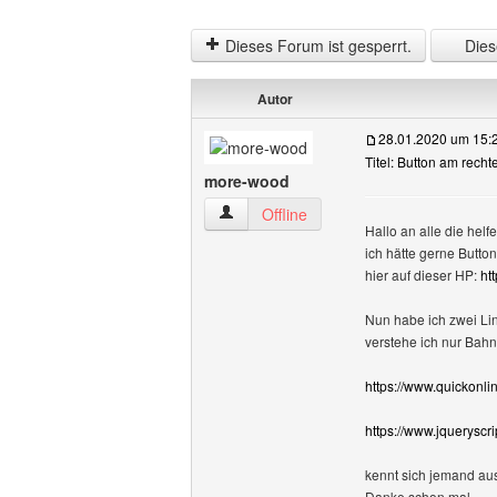
Dieses Forum ist gesperrt.
Diese
Autor
28.01.2020 um 15:
Titel: Button am rech
more-wood
more-wood Benutzer-Profile anzeigen
Offline
Hallo an alle die helf
ich hätte gerne Butto
hier auf dieser HP:
ht
Nun habe ich zwei Lin
verstehe ich nur Bahnh
https://www.quickonli
https://www.jqueryscri
kennt sich jemand au
Danke schon mal