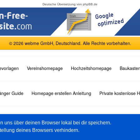
Deutsche Übersetzung von
phpBB.de
© 2026 webme GmbH, Deutschland. Alle Rechte vorbehalten.
vorlagen
Vereinshomepage
Hochzeitshomepage
Baukasten
fänger Guide
Homepage erstellen Anleitung
Private kostenlose
English
Español
Français
Italiano
Polski
Русский
on uns über deinen Browser lokal bei dir speichern.
tellung deines Browsers verhindern.