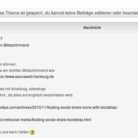
s Thema ist gesperrt, du kannst keine Beiträge editieren oder beantw
Nachricht
27
ten Bildschirmrand
en können,
ns am rechten Bildschirmrand wie
tps://www.saunawelt-hamburg.de
ks mit Anleitung, allerdings
of , da alles auf englisch beschrieben wird.
netips.com/archives/2015/11/floating-social-share-icons-with-bootstrap/
pt.net/social-media/floating-social-share-bootstrap.html
s und kann helfen