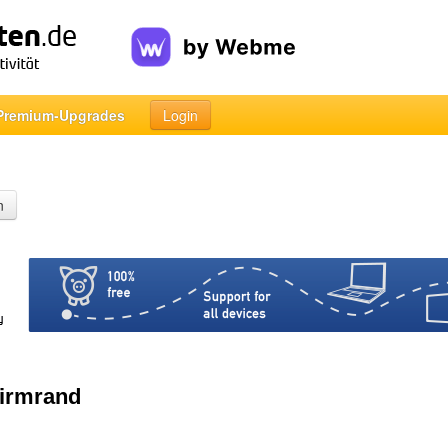
Premium-Upgrades
Login
n
hirmrand