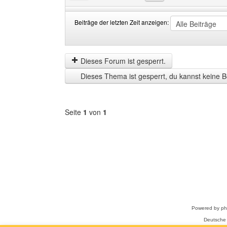
Beiträge der letzten Zeit anzeigen:
Beiträge
Order
der
by
letzten
Dieses Forum ist gesperrt.
Zeit
Dieses Thema ist gesperrt, du kannst keine B
anzeigen
Seite
1
von
1
Forum
auswählen
Powered by
p
Deutsche