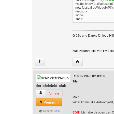
<div id="widget2"
style="widt
<script type="text/javascript
new fussballdeWidgetAPI(
</script>
</div>
<br />
----------------------------------------
Grüße und Danke für jede Hilf
Zuletzt bearbeitet von fsv-fus
Website dieses Benutzer
↑
30.07.2020 um 09:25
Titel:
der-bielefeld-club
der-bielefeld-club Benutzer-Profile anzeigen
Offline
Moin,
Premium
leider kommt die Antwort jet
Support-Team
EDIT
: Ich habe dir oben den