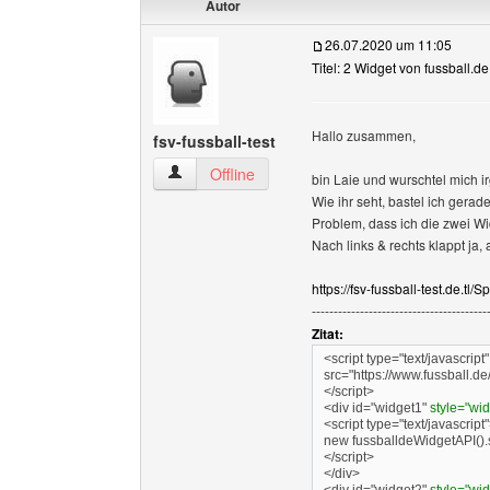
Autor
26.07.2020 um 11:05
Titel: 2 Widget von fussball.
Hallo zusammen,
fsv-fussball-test
fsv-fussball-test Benutzer-Profile anzeigen
Offline
bin Laie und wurschtel mich i
Wie ihr seht, bastel ich gerad
Problem, dass ich die zwei W
Nach links & rechts klappt ja,
https://fsv-fussball-test.de.tl/
----------------------------------------
Zitat:
<script type="text/javascript"
src="https://www.fussball.de
</script>
<div id="widget1"
style="widt
<script type="text/javascript
new fussballdeWidgetAPI(
</script>
</div>