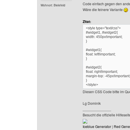
Code einfach gegen den ande
Wohnort: Bielefeld
Wäre die feinere Variante
Zitat:
<style type="text/css">
#widget1, #widget2{
width: 450px!important;
}
#widget1{
float: left!important;
}
#widget2{
float: right!important;
margin-top: -45px!important
}
</style>
Diesen CSS Code bitte im Que
Lg Dominik
______________
Besucht die offizielle Hilfe
Iceblue Generator
|
Red Gene