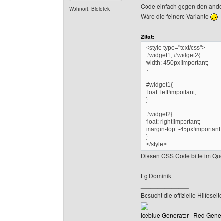
Code einfach gegen den ande
Wohnort: Bielefeld
Wäre die feinere Variante
Zitat:
<style type="text/css">
#widget1, #widget2{
width: 450px!important;
}
#widget1{
float: left!important;
}
#widget2{
float: right!important;
margin-top: -45px!important
}
</style>
Diesen CSS Code bitte im Que
Lg Dominik
______________
Besucht die offizielle Hilfe
Iceblue Generator
|
Red Gene