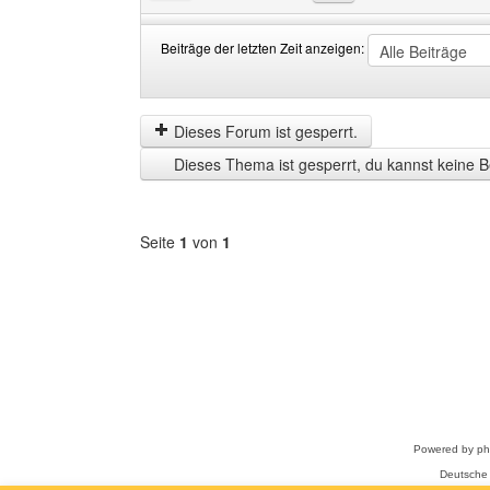
Beiträge der letzten Zeit anzeigen:
Beiträge
Order
der
by
letzten
Dieses Forum ist gesperrt.
Zeit
Dieses Thema ist gesperrt, du kannst keine B
anzeigen
Seite
1
von
1
Forum
auswählen
Powered by
p
Deutsche