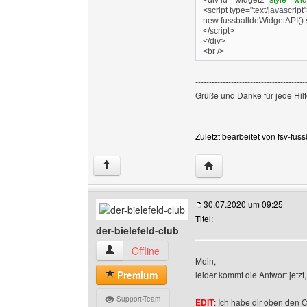
<div id="widget2"
style="widt
<script type="text/javascript
new fussballdeWidgetAPI(
</script>
</div>
<br />
----------------------------------------
Grüße und Danke für jede Hilf
Zuletzt bearbeitet von fsv-fus
Website dieses Benutzer
↑
30.07.2020 um 09:25
Titel:
der-bielefeld-club
der-bielefeld-club Benutzer-Profile anzeigen
Offline
Moin,
Premium
leider kommt die Antwort jet
Support-Team
EDIT
: Ich habe dir oben den