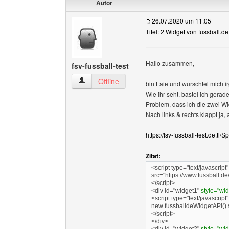
Autor
26.07.2020 um 11:05
Titel: 2 Widget von fussball.
Hallo zusammen,
fsv-fussball-test
fsv-fussball-test Benutzer-Profile anzeigen
Offline
bin Laie und wurschtel mich i
Wie ihr seht, bastel ich gerad
Problem, dass ich die zwei W
Nach links & rechts klappt ja,
https://fsv-fussball-test.de.tl/
----------------------------------------
Zitat:
<script type="text/javascript"
src="https://www.fussball.de
</script>
<div id="widget1"
style="widt
<script type="text/javascript
new fussballdeWidgetAPI(
</script>
</div>