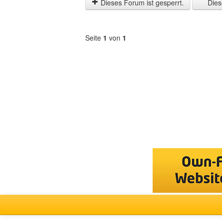
letzten
Dieses Forum ist gesperrt.
Diese
Zeit
anzeigen
Seite
1
von
1
Forum
auswählen