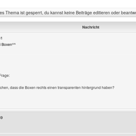
s Thema ist gesperrt, du kannst keine Beiträge editieren oder beantw
Nachricht
31
ei Boxen^^
igen
Frage:
hen, dass die Boxen rechts einen transparenten hintergrund haben?
Benutzers besuchen: Der-KamillenClan
39