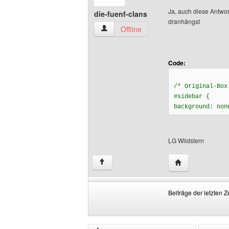
Ja, auch diese Antwor
die-fuenf-clans
dranhängst
die-fuenf-clans Benutzer-Profile anzeig
Offline
Code:
/* Original-Box
#sidebar {
background: non
LG Wildstern
Website dieses B
↑
Beiträge der letzten Z
Beiträge
Order
der
by