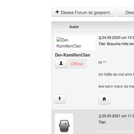
Dieses Forum ist gesperrt.
Diese
Autor
24.09.2020 um 15:
Titel: Brauche hilfe b
Der-KamillenClan
Hi ^^
Der-KamillenClan Benutzer-Profile anze
Offline
Ich hätte da mal eine 
wie kann mann es mac
Website dieses 
↑
25.05.2021 um 11:
Titel: