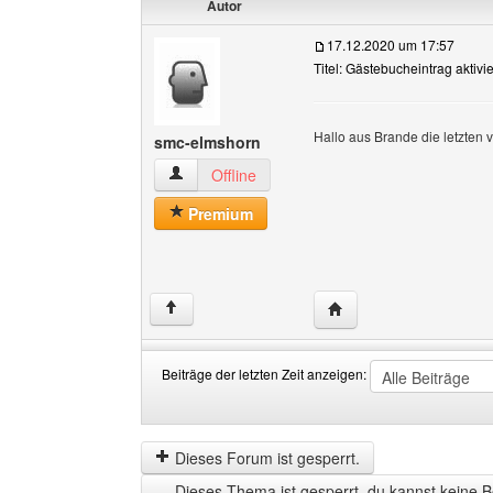
Autor
17.12.2020 um 17:57
Titel: Gästebucheintrag aktivi
Hallo aus Brande die letzten v
smc-elmshorn
smc-elmshorn Benutzer-Profile anzeigen
Offline
Premium
Website dieses Benutz
↑
Beiträge der letzten Zeit anzeigen:
Beiträge
Order
der
by
letzten
Dieses Forum ist gesperrt.
Zeit
Dieses Thema ist gesperrt, du kannst keine B