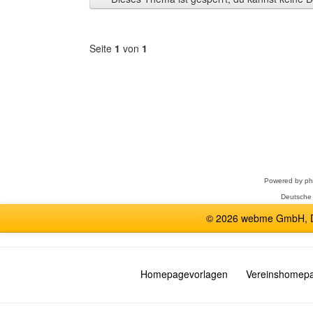
anzeigen
Seite
1
von
1
Forum
auswählen
Powered by
p
Deutsche
© 2026 webme GmbH, De
Homepagevorlagen
Vereinshomep