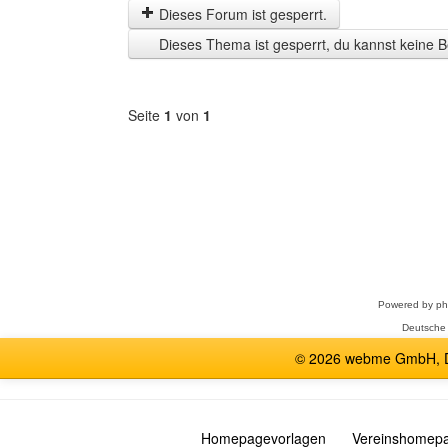
letzten
Dieses Forum ist gesperrt.
Zeit
Dieses Thema ist gesperrt, du kannst keine B
anzeigen
Seite
1
von
1
Forum
auswählen
Powered by
p
Deutsche
© 2026 webme GmbH, De
Homepagevorlagen
Vereinshomep