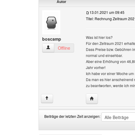
Autor
13.01.2021 um 09:45
Titel: Rechnung Zeitraum 20
Was ist hier los?
boscamp
Für den Zeitraum 2021 erhalt
boscamp Benutzer-Profile anzeigen
Offline
Dass Preise bzw. Gebühren i
normal und einsehbar.
Aber eine Erhöhung von 46,80
Jahr vorher!
Ich habe vor einer Woche um 
Da man es hier anscheinend n
zu beantworten, werde ich mir
Website dieses Benutz
↑
Beiträge der letzten Zeit anzeigen:
Beiträge
Order
der
by