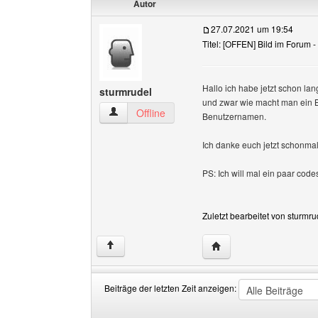
Autor
27.07.2021 um 19:54
Titel: [OFFEN] Bild im Forum -
Hallo ich habe jetzt schon l
sturmrudel
und zwar wie macht man ein Bi
sturmrudel Benutzer-Profile anzeigen
Offline
Benutzernamen.
Ich danke euch jetzt schonmal
PS: Ich will mal ein paar co
Zuletzt bearbeitet von sturmr
Website dieses Benutze
↑
Beiträge der letzten Zeit anzeigen:
Beiträge
Order