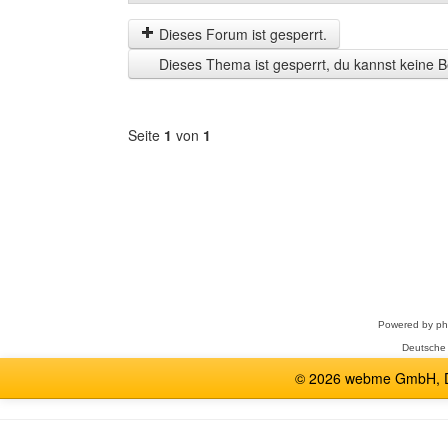
der
by
letzten
Dieses Forum ist gesperrt.
Zeit
Dieses Thema ist gesperrt, du kannst keine B
anzeigen
Seite
1
von
1
Forum
auswählen
Powered by
p
Deutsche
© 2026 webme GmbH, De