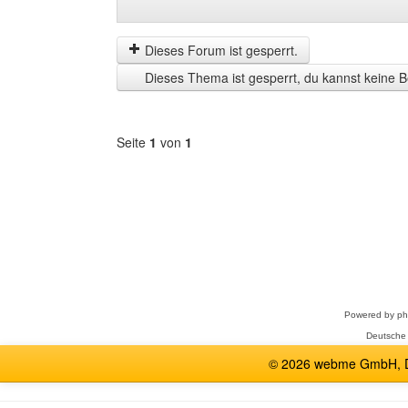
Beiträge
Order
der
by
letzten
Dieses Forum ist gesperrt.
Zeit
Dieses Thema ist gesperrt, du kannst keine B
anzeigen
Seite
1
von
1
Forum
auswählen
Powered by
p
Deutsche
© 2026 webme GmbH, De