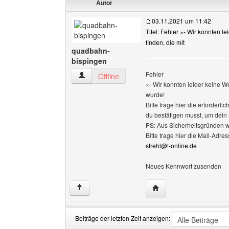
Autor
03.11.2021 um 11:42
Titel: Fehler ×- Wir konnten l
finden, die mit
quadbahn-
bispingen
Fehler
quadbahn-bispingen Benutzer-Profile anzeige
Offline
×- Wir konnten leider keine W
wurde!
Bitte trage hier die erforderli
du bestätigen musst, um dein
PS: Aus Sicherheitsgründen w
Bitte trage hier die Mail-Adre
strehl@t-online.de
Neues Kennwort zusenden
Website dieses Benutz
↑
Beiträge der letzten Zeit anzeigen: