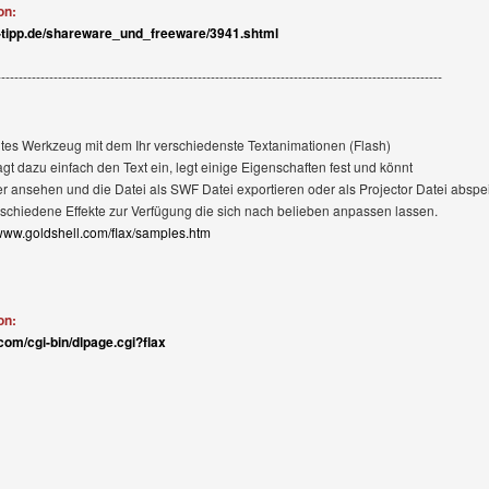
on:
-tipp.de/shareware_und_freeware/3941.shtml
------------------------------------------------------------------------------------------------------
antes Werkzeug mit dem Ihr verschiedenste Textanimationen (Flash)
agt dazu einfach den Text ein, legt einige Eigenschaften fest und könnt
r ansehen und die Datei als SWF Datei exportieren oder als Projector Datei abspe
schiedene Effekte zur Verfügung die sich nach belieben anpassen lassen.
/www.goldshell.com/flax/samples.htm
on:
com/cgi-bin/dlpage.cgi?flax