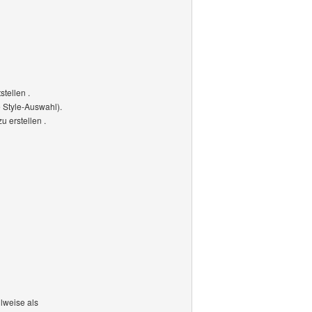
tellen .
 Style-Auswahl).
 erstellen .
lweise als