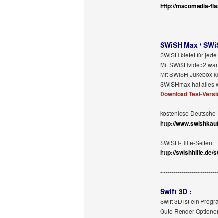
http://macomedia-fla
-----------------------------
SWiSH Max / SWiS
SWiSH bietet für jed
Mit SWiSHvideo2 wande
Mit SWiSH Jukebox kon
SWiSHmax hat alles wa
Download Test-Versi
kostenlose Deutsche H
http://www.swishkau
SWiSH-Hilfe-Seiten:
http://swishhilfe.de
-----------------------------
Swift 3D :
Swift 3D ist ein Prog
Gute Render-Optionen