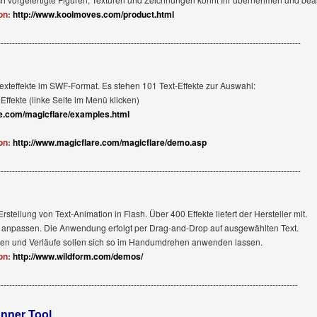
on:
http://www.koolmoves.com/product.html
-----------------------------------------------------------------------------------------------------------
Texteffekte im SWF-Format. Es stehen 101 Text-Effekte zur Auswahl:
Effekte (linke Seite im Menü klicken)
re.com/magicflare/examples.html
on:
http://www.magicflare.com/magicflare/demo.asp
-----------------------------------------------------------------------------------------------------------
Erstellung von Text-Animation in Flash. Über 400 Effekte liefert der Hersteller mit.
ch anpassen. Die Anwendung erfolgt per Drag-and-Drop auf ausgewählten Text.
gen und Verläufe sollen sich so im Handumdrehen anwenden lassen.
on:
http://www.wildform.com/demos/
----------------------------------------------------------------------------------------------------------
anner Tool