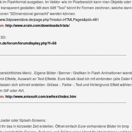
fik im Flashformat ausgeben. Im Vektor- wie im Pixelbereich kann man Objekte oder
 transparent gestalten. Mit dem Stift "Tool" könnt Ihr Formen zeichnen, welche dann
tionen "3Dimensional gemacht" werden können.
//www.3dpowerstore.de/page.php?modul=HTMLPages&pid=481
on:
http://www.erain.com/downloads/trials/
 3D:
um.de/forum/forumdisplay.php?f=68
------------------------------------------------------------------------------------------------------------
bersichtliches Menü . Eigene Bilder / Banner / Grafiken in Flash-Animationen wand
d-Effekte, Auswahl an Text-Effekte. Eure Musik lässt ich mit einbinden (alle Datei-
assen sich schnell erstellen. Grösse -, Farbe -, Text und Hintergrund-Effekt wählen
in GIF oder AVI.
on:
http://www.antssoft.com/swftext/index.htm
------------------------------------------------------------------------------------------------------------
-Loader oder Splash-Screens:
Ihr das in kürzester Zeit erstellen. Öffnet einfach Eure vorhandene Bilder im bmp
h vorgefertigte Figuren, Texturen und Zeichnungen könnt Ihr übernehmen und bear