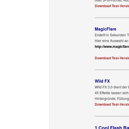
Download Test-Versi
-----------------------------
MagicFlare
Erstellt in Sekunden 
Hier eine Auswahl an 
http://www.magicfla
Download Test-Versi
-----------------------------
Wild FX
Wild FX 3.0 dient der 
45 Effekte lassen si
Hintergründe, Füllun
Download Test-Versi
-----------------------------
1 Cool Flash B