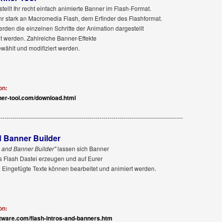
stellt Ihr recht einfach animierte Banner im Flash-Format.
ehr stark an Macromedia Flash, dem Erfinder des Flashformat.
erden die einzelnen Schritte der Animation dargestellt
t werden. Zahlreiche Banner-Effekte
wählt und modifiziert werden.
on:
ner-tool.com/download.html
---------------------------------------------------------------------------------------------
d Banner Builder
o and Banner Builder"
lassen sich Banner
ls Flash Dastei erzeugen und auf Eurer
Eingefügte Texte können bearbeitet und animiert werden.
on:
tware.com/flash-intros-and-banners.htm