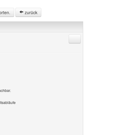
orten.
zurück
Antworten mit Zitat
achbar.
itsabläufe