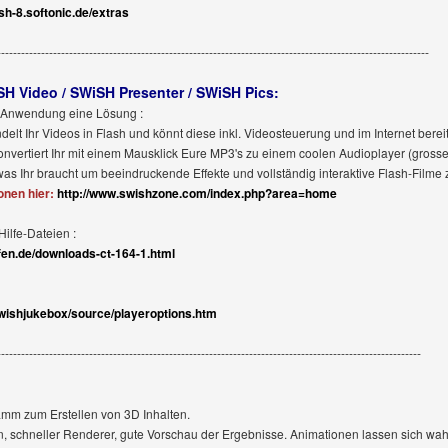
sh-8.softonic.de/extras
------------------------------------------------------------------------------------------------------------
H Video / SWiSH Presenter / SWiSH Pics:
e Anwendung eine Lösung :
lt Ihr Videos in Flash und könnt diese inkl. Videosteuerung und im Internet bereits
vertiert Ihr mit einem Mausklick Eure MP3's zu einem coolen Audioplayer (grosse
s Ihr braucht um beeindruckende Effekte und vollständig interaktive Flash-Filme zu
onen hier:
http://www.swishzone.com/index.php?area=home
ilfe-Dateien :
fen.de/downloads-ct-164-1.html
/swishjukebox/source/playeroptions.htm
----------------------------------------------------------------------------------------------------------
ramm zum Erstellen von 3D Inhalten.
, schneller Renderer, gute Vorschau der Ergebnisse. Animationen lassen sich wah