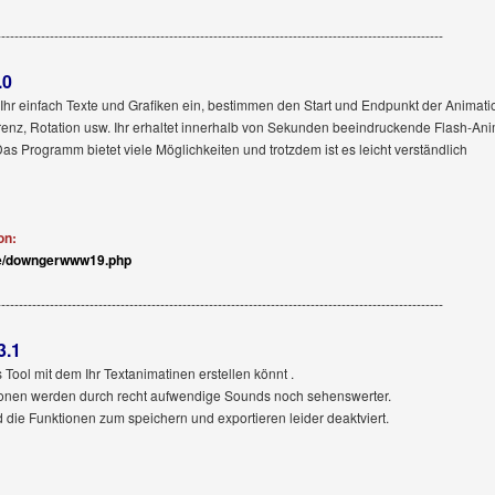
-----------------------------------------------------------------------------------------------------
.0
t Ihr einfach Texte und Grafiken ein, bestimmen den Start und Endpunkt der Animati
renz, Rotation usw. Ihr erhaltet innerhalb von Sekunden beeindruckende Flash-An
s Programm bietet viele Möglichkeiten und trotzdem ist es leicht verständlich
on:
de/downgerwww19.php
-----------------------------------------------------------------------------------------------------
3.1
 Tool mit dem Ihr Textanimatinen erstellen könnt .
tionen werden durch recht aufwendige Sounds noch sehenswerter.
nd die Funktionen zum speichern und exportieren leider deaktviert.