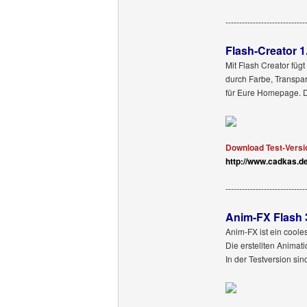
-----------------------------
Flash-Creator 1
Mit Flash Creator füg
durch Farbe, Transpa
für Eure Homepage. Da
Download Test-Versi
http://www.cadkas.
-----------------------------
Anim-FX Flash 
Anim-FX ist ein cooles
Die erstellten Anima
In der Testversion si