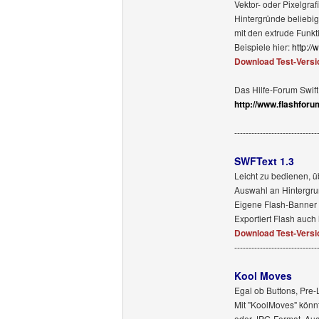
Vektor- oder Pixelgra
Hintergründe beliebig
mit den extrude Funk
Beispiele hier:
http:
Download Test-Versi
Das Hilfe-Forum Swift
http://www.flashfor
-----------------------------
SWFText 1.3
Leicht zu bedienen, ü
Auswahl an Hintergrun
Eigene Flash-Banner l
Exportiert Flash auch 
Download Test-Versi
-----------------------------
Kool Moves
Egal ob Buttons, Pre
Mit "KoolMoves" könnt 
oder JPG-Format. Auc