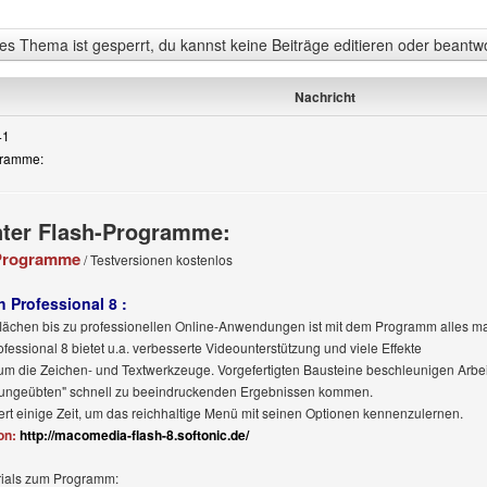
s Thema ist gesperrt, du kannst keine Beiträge editieren oder beantw
Nachricht
41
ogramme:
nter Flash-Programme:
 Programme
/ Testversionen kostenlos
 Professional 8 :
flächen bis zu professionellen Online-Anwendungen ist mit dem Programm alles m
essional 8 bietet u.a. verbesserte Videounterstützung und viele Effekte
um die Zeichen- und Textwerkzeuge. Vorgefertigten Bausteine beschleunigen Arbe
 ungeübten" schnell zu beeindruckenden Ergebnissen kommen.
rt einige Zeit, um das reichhaltige Menü mit seinen Optionen kennenzulernen.
on:
http://macomedia-flash-8.softonic.de/
rials zum Programm: