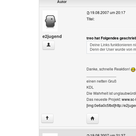
Autor
19.08.2007 um 20:17
Titel:
e2jugend
treo hat Folgendes geschrie
e2jugend Benutzer-Profile anzeigen
Deine Links funktionieren n
Denn der User wurde von mi
Danke, schnelle Reaktion!
______________
einen netten Gruß
KDL
Die Wahrheit ist unglaubwürdi
Das neueste Projekt:
www.sc-h
[img:0e6a0c5fbd]http://e2juge
Website dieses Benutz
↑
19.08.2007 um 21:37