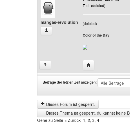
Titel: (deleted)
mangas-revolution
(deleted)
______________
mangas-revolution Benutzer-Profile anzeigen
Color of the Day
Website dieses Benutze
↑
Beiträge der letzten Zeit anzeigen:
Beiträge
Order
der
by
letzten
Dieses Forum ist gesperrt.
Zeit
Dieses Thema ist gesperrt, du kannst keine B
anzeigen
Gehe zu Seite
« Zurück
1
,
2
,
3
,
4