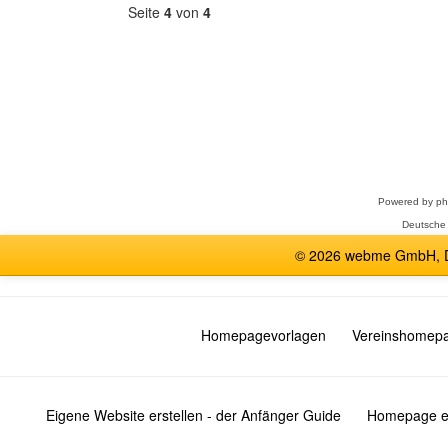
Seite
4
von
4
Forum
auswählen
Powered by
p
Deutsche
© 2026 webme GmbH, De
Homepagevorlagen
Vereinshomep
Eigene Website erstellen - der Anfänger Guide
Homepage er